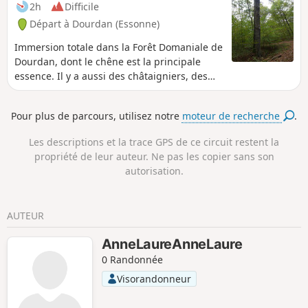
2h
Difficile
Départ à Dourdan (Essonne)
Immersion totale dans la Forêt Domaniale de
Dourdan, dont le chêne est la principale
essence. Il y a aussi des châtaigniers, des
frênes, des hêtres et des bouleaux. À
certains endroits sablonneux, ils sont
Pour plus de parcours, utilisez notre
moteur de recherche
.
remplacés par des pins. La légende de
Sainte-Mesme et le patrimoine médiéval de
Les descriptions et la trace GPS de ce circuit restent la
Dourdan.
propriété de leur auteur. Ne pas les copier sans son
autorisation.
AUTEUR
AnneLaureAnneLaure
0 Randonnée
Visorandonneur