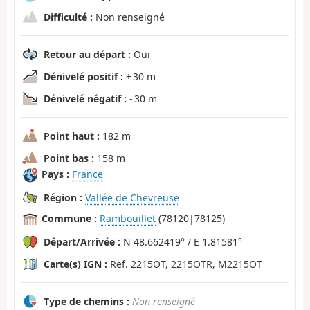
Difficulté :
Non renseigné
Retour au départ :
Oui
Dénivelé positif :
+ 30 m
Dénivelé négatif :
- 30 m
Point haut :
182 m
Point bas :
158 m
Pays :
France
Région :
Vallée de Chevreuse
Commune :
Rambouillet
(78120|78125)
Départ/Arrivée :
N 48.662419° / E 1.81581°
Carte(s) IGN :
Ref. 2215OT, 2215OTR, M2215OT
Type de chemins :
Non renseigné