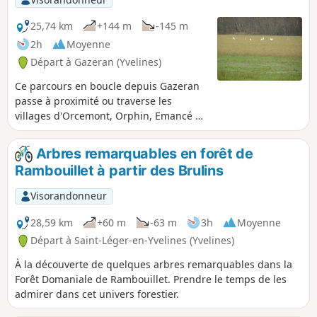
25,74 km
+144 m
-145 m
2h
Moyenne
Départ à Gazeran (Yvelines)
Ce parcours en boucle depuis Gazeran
passe à proximité ou traverse les
villages d'Orcemont, Orphin, Emancé et
St-Hilarion. Il emprunte le plus souvent
les chemins balisés PR® ou GR®, à
Arbres remarquables en forêt de
travers champs et bois et longe à
Rambouillet à partir des Brulins
plusieurs reprises la Drouette et la
Guéville.
Visorandonneur
28,59 km
+60 m
-63 m
3h
Moyenne
Départ à Saint-Léger-en-Yvelines (Yvelines)
À la découverte de quelques arbres remarquables dans la
Forêt Domaniale de Rambouillet. Prendre le temps de les
admirer dans cet univers forestier.