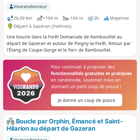
Visorandonneur
26,09 km
+104 m
-104 m
2h
Moyenne
Départ à Gazeran (Yvelines)
Une boucle dans la Forêt Domaniale de Rambouillet au
départ de Gazeran et autour de Poigny-la-Forêt. Retour par
l'Étang de Coupe-Gorge et le Parc de Rambouillet.
Pour continuer à proposer des
fonctionnalités gratuites et pratiques
en randonnée, soutenez-nous en
donnant un petit coup de pouce !
Je donne un coup de pouce
Boucle par Orphin, Émancé et Saint-
Hilarion au départ de Gazeran
Visorandonneur