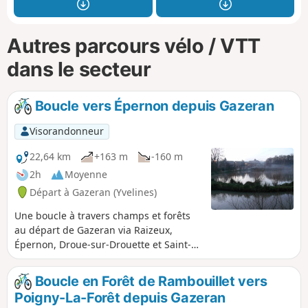
Autres parcours vélo / VTT
dans le secteur
Boucle vers Épernon depuis Gazeran
Visorandonneur
22,64 km
+163 m
-160 m
2h
Moyenne
Départ à Gazeran (Yvelines)
Une boucle à travers champs et forêts
au départ de Gazeran via Raizeux,
Épernon, Droue-sur-Drouette et Saint-
Hilarion.
Boucle en Forêt de Rambouillet vers
Poigny-La-Forêt depuis Gazeran