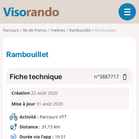
V
O
i
u
s
v
o
Parcours
Ile-de-France
Yvelines
Rambouillet
Rambouillet
r
r
i
a
r
n
Rambouillet
l
d
a
o
n
a
Fiche technique
n°
3887717
v
i
Création
22 août 2020
g
a
Mise à jour
31 août 2020
t
i
Activité :
Parcours VTT
o
n
Distance :
31,15 km
Durée via l'app :
1h 51