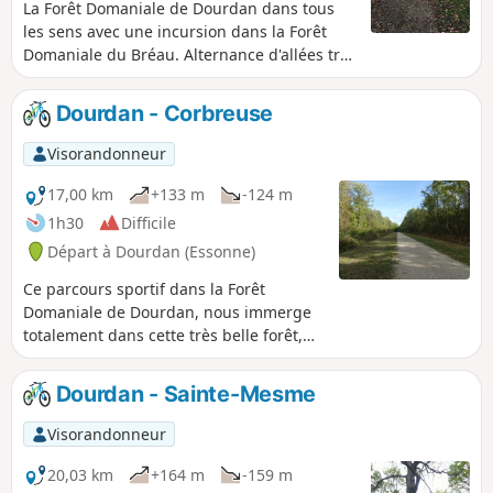
La Forêt Domaniale de Dourdan dans tous
les sens avec une incursion dans la Forêt
Domaniale du Bréau. Alternance d'allées très
roulantes et de chemins plutôt sportifs et la
traversée du tranquille village de
Dourdan - Corbreuse
Ponthévrard. L'atout en ce mois de
novembre, les jolies couleurs automnales.
Visorandonneur
17,00 km
+133 m
-124 m
1h30
Difficile
Départ à Dourdan (Essonne)
Ce parcours sportif dans la Forêt
Domaniale de Dourdan, nous immerge
totalement dans cette très belle forêt,
sans oublier le centre médiéval de
Dourdan.
Dourdan - Sainte-Mesme
Visorandonneur
20,03 km
+164 m
-159 m