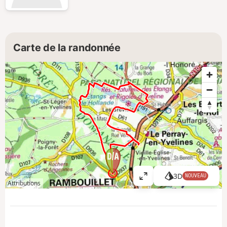
Carte de la randonnée
3D
NOUVEAU
A
Attributions
ff
i
c
h