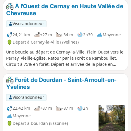
À l'Ouest de Cernay en Haute Vallée de
Chevreuse
Visorandonneur
24,21 km
+27 m
-34 m
2h30
Moyenne
Départ à Cernay-la-Ville (Yvelines)
Une boucle au départ de Cernay-la-Ville. Plein Ouest vers le
Perray, Vieille-Église. Retour par la Forêt de Rambouillet.
Circuit à 75% en forêt. Départ et arrivée de la place en
centre ville.Le circuit est quasi plat (une petite descente-
montée vers la fin), un peu de route au départ et à la fin (2
Forêt de Dourdan - Saint-Arnoult-en-
fois 1,5 km) et tout le reste sur des chemins en forêt. Pas de
Yvelines
difficulté technique, mais ce n'est pas une balade tranquille
(pas à faire en famille), les chemins peuvent être très
Visorandonneur
secouants (cailloux, ornières, etc.) mais néanmoins souvent
très beaux.
22,42 km
+87 m
-87 m
2h
Moyenne
Départ à Dourdan (Essonne)