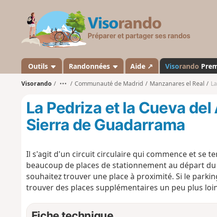
V
i
s
o
r
a
Outils
Randonnées
Aide ↗
Viso
rando
Pre
n
Visorando
•••
Communauté de Madrid
Manzanares el Real
La
d
o
La Pedriza et la Cueva del
Sierra de Guadarrama
Il s'agit d'un circuit circulaire qui commence et se t
beaucoup de places de stationnement au départ du cir
souhaitez trouver une place à proximité. Si le park
trouver des places supplémentaires un peu plus loin 
Fiche technique