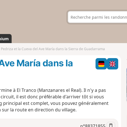
mium
 Pedriza et la Cueva del Ave María dans la Sierra de Guadarrama
 Ave María dans la
ermine à El Tranco (Manzanares el Real). Il n'y a pas
cuit, il est donc préférable d'arriver tôt si vous
ing principal est complet, vous pouvez généralement
sur la route en direction du village.
n°
88371855