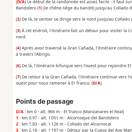
(
D/A
) Le début de la randonnée est assez facile : il faut su
Bandolero (
1
) (le chêne-liège du bandit) jusqu'au Collado d
(
2
) De là, le sentier se dirige vers le nord jusqu’au Collado
(
3
) À cet endroit, l'itinéraire fait un détour pour visiter 
nord.
(
4
) Après avoir traversé la Gran Cañada, l'itinéraire continu
à travers l'Abrigo.
(
6
) De là, l'itinéraire bifurque vers l'ouest pour rejoindre El 
(
7
) De retour à la Gran Cañada, l'itinéraire continue vers l
ouest pour nous ramener à El Tranco. (
D/A
)
Points de passage
D/A
: km 0 - alt. 966 m - El Tranco (Manzanares el Real)
1
: km 0.97 - alt. 1 051 m - Alcornoque del Bandolero
2
: km 1.83 - alt. 1 126 m - Collado del Alcornocal
3
: km 2.16 - alt. 1 197 m - Détour par la Cueva del Ave Mar