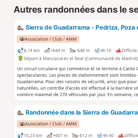
Autres randonnées dans le s
Sierra de Guadarrama - Pedriza, Poza
Association / Club / AMM
8,14 km
+644 m
-648 m
4h 10
Difficile
Départ à Manzanares el Real (Communauté de Madrid)
Un circuit circulaire qui commence et se termine à Canto 
spectaculaires. Les places de stationnement sont limitées c
Guadarrama. Pour des raisons de sécurité, ainsi que pou
naturelles, un contrôle d'accès est effectué à la barrière 
nombre maximal de 270 véhicules par jour. En semaine, c
end, il est préférable d'arriver tôt.
Randonnée dans la Sierra de Guadarram
Association / Club / AMM
10,23 km
+607 m
-612 m
4h 40
Difficil