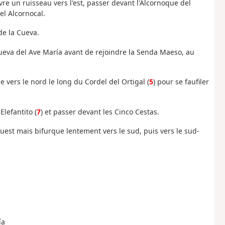
ivre un ruisseau vers l'est, passer devant l'Alcornoque del
el Alcornocal.
 de la Cueva.
la Cueva del Ave María avant de rejoindre la Senda Maeso, au
e vers le nord le long du Cordel del Ortigal (
5
) pour se faufiler
Elefantito (
7
) et passer devant les Cinco Cestas.
'ouest mais bifurque lentement vers le sud, puis vers le sud-
ía