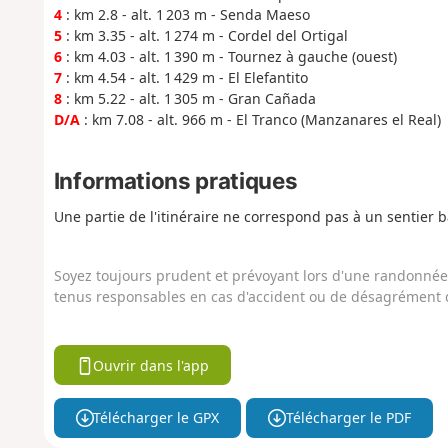
4
: km 2.8 - alt. 1 203 m - Senda Maeso
5
: km 3.35 - alt. 1 274 m - Cordel del Ortigal
6
: km 4.03 - alt. 1 390 m - Tournez à gauche (ouest)
7
: km 4.54 - alt. 1 429 m - El Elefantito
8
: km 5.22 - alt. 1 305 m - Gran Cañada
D/A
: km 7.08 - alt. 966 m - El Tranco (Manzanares el Real)
Informations pratiques
Une partie de l'itinéraire ne correspond pas à un sentier ba
Soyez toujours prudent et prévoyant lors d'une randonnée. 
tenus responsables en cas d'accident ou de désagrément q
Ouvrir dans l'app
Télécharger le GPX
Télécharger le PDF