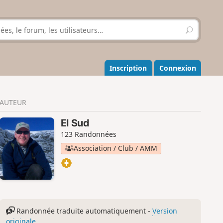
R
e
c
h
e
Inscription
Connexion
r
c
h
AUTEUR
e
r
El Sud
123 Randonnées
Association / Club / AMM
Randonnée traduite automatiquement -
Version
originale