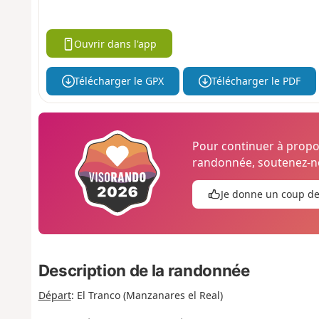
Ouvrir dans l'app
Télécharger le GPX
Télécharger le PDF
Pour continuer à prop
randonnée, soutenez-no
Je donne un coup d
Description de la randonnée
Départ
: El Tranco (Manzanares el Real)