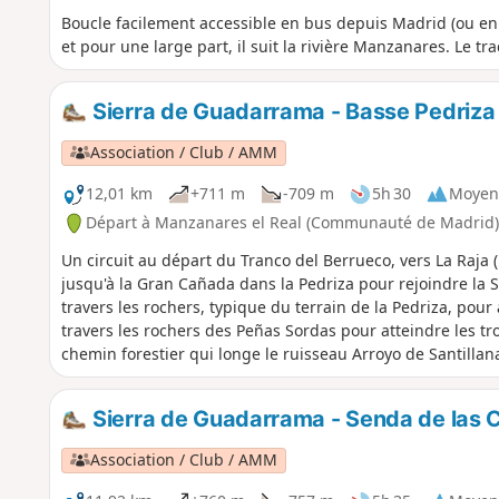
Boucle facilement accessible en bus depuis Madrid (ou en
et pour une large part, il suit la rivière Manzanares. Le tra
Sierra de Guadarrama - Basse Pedriza 
Association / Club / AMM
12,01 km
+711 m
-709 m
5h 30
Moyen
Départ à Manzanares el Real (Communauté de Madrid)
Un circuit au départ du Tranco del Berrueco, vers La Raja (
jusqu'à la Gran Cañada dans la Pedriza pour rejoindre la S
travers les rochers, typique du terrain de la Pedriza, pour
travers les rochers des Peñas Sordas pour atteindre les tr
chemin forestier qui longe le ruisseau Arroyo de Santillan
nous ramène à la voiture.
Sierra de Guadarrama - Senda de las Ca
Association / Club / AMM