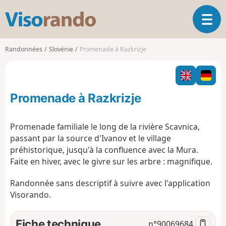
V
O
i
u
s
v
o
Randonnées
Slovénie
Promenade à Razkrizje
r
r
i
a
r
n
l
d
Promenade à Razkrizje
a
o
n
a
Promenade familiale le long de la rivière Scavnica,
v
passant par la source d'Ivanov et le village
i
préhistorique, jusqu'à la confluence avec la Mura.
g
Faite en hiver, avec le givre sur les arbre : magnifique.
a
t
Randonnée sans descriptif à suivre avec l'application
i
o
Visorando.
n
Fiche technique
n°
90069684