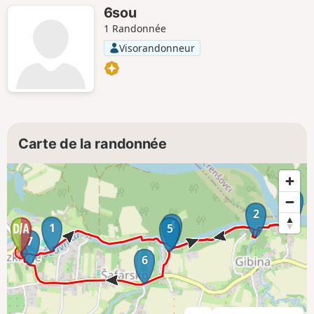
6sou
1 Randonnée
Visorandonneur
Carte de la randonnée
3
2
4
1
5
7
6