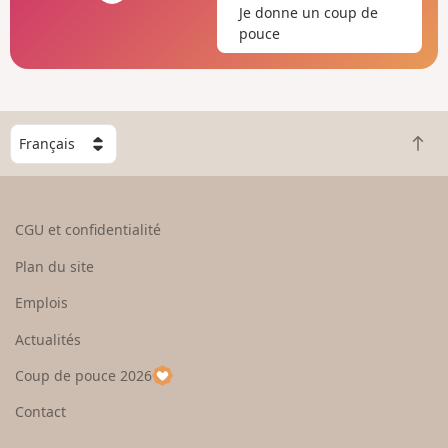
impossible. Avant d'entrer dans la Forêt
Je donne un coup de
Domaniale de Grémecey, de très belles vues.
pouce
C
R
h
e
o
t
i
o
s
CGU et confidentialité
u
i
r
s
Plan du site
e
s
n
e
Emplois
h
z
Actualités
a
u
u
n
Coup de pouce 2026
t
p
a
Contact
y