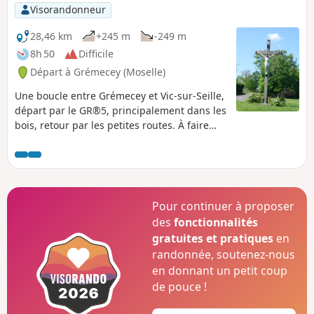
Visorandonneur
28,46 km
+245 m
-249 m
8h 50
Difficile
Départ à Grémecey (Moselle)
Une boucle entre Grémecey et Vic-sur-Seille,
départ par le GR®5, principalement dans les
bois, retour par les petites routes. À faire
avec un GPS car le balisage est, à certains
endroits, défaillant, et les fausses pistes
sont nombreuses. Par fausses pistes, il faut
entendre de beaux et larges chemins où on
marche allègrement en oubliant de
Pour continuer à proposer
bifurquer sur des petits chemins dont le
des
fonctionnalités
départ est peu visible. Le départ par les bois
gratuites et pratiques
en
est agréable et ombragé, après la visite de
randonnée, soutenez-nous
Vic-sur-Seille qui vaut le coup. Il faut rentrer
en donnant un petit coup
par le plus court chemin, et ce sont les
de pouce !
petites routes qui le permettent. Un essai de
retour par l'ancienne voie ferrée s'est avéré