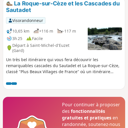
La Roque-sur-Cèze et les Cascades du
p
Sautadet
Visorandonneur
10,65 km
+116 m
-117 m
3h 25
Facile
Départ à Saint-Michel-d'Euzet
(Gard)
Un très bel itinéraire qui vous fera découvrir les
remarquables cascades du Sautadet et La Roque-sur-Cèze,
classé "Plus Beaux Villages de France" où un itinéraire
patrimonial vous sera proposé. Bien respecter les consignes
de sécurité sur le site naturel des Cascades du Sautadet !
Baignade interdite
Pour continuer à proposer
des
fonctionnalités
gratuites et pratiques
en
randonnée, soutenez-nous