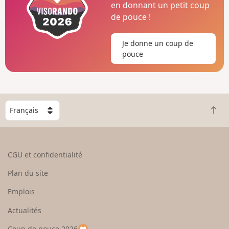
en donnant un petit coup
de pouce !
Je donne un coup de
pouce
C
R
h
e
o
t
i
o
s
CGU et confidentialité
u
i
r
s
Plan du site
e
s
n
e
Emplois
h
z
Actualités
a
u
u
n
Coup de pouce 2026