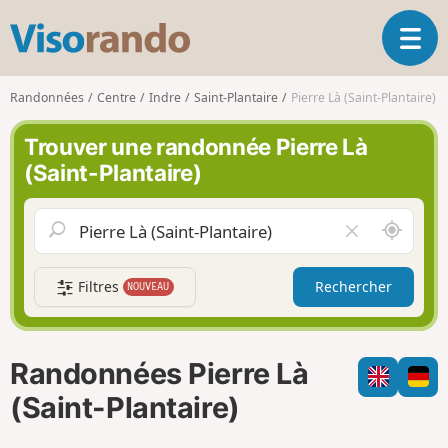
V
O
i
u
s
v
o
Randonnées
Centre
Indre
Saint-Plantaire
Pierre Là (Saint-Plantaire)
r
r
i
a
Trouver une randonnée Pierre Là
r
n
(Saint-Plantaire)
l
d
a
o
n
A
V
a
u
i
v
t
d
i
Filtres
Rechercher
NOUVEAU
o
e
g
u
r
a
r
l
t
d
e
i
Randonnées Pierre Là
e
c
o
m
h
(Saint-Plantaire)
n
o
a
i
m