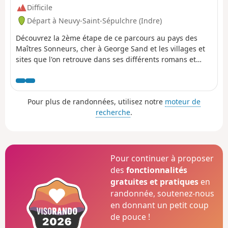
Difficile
Départ à Neuvy-Saint-Sépulchre (Indre)
Découvrez la 2ème étape de ce parcours au pays des
Maîtres Sonneurs, cher à George Sand et les villages et
sites que l'on retrouve dans ses différents romans et
écrits entre autres : Promenade autour d'un village.
Pour plus de randonnées, utilisez notre
moteur de
recherche
.
Pour continuer à proposer
des
fonctionnalités
gratuites et pratiques
en
randonnée, soutenez-nous
en donnant un petit coup
de pouce !