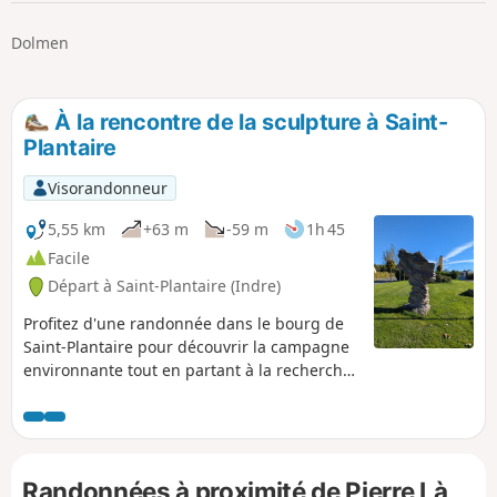
p
Dolmen
À la rencontre de la sculpture à Saint-
Plantaire
Visorandonneur
5,55 km
+63 m
-59 m
1h 45
Facile
Départ à Saint-Plantaire (Indre)
Profitez d'une randonnée dans le bourg de
Saint-Plantaire pour découvrir la campagne
environnante tout en partant à la recherche
des fameuses sculptures, qui font le
patrimoine de la commune. Cet itinéraire
fait partie de la sélection "À la rencontre de
la sculpture", un projet visant à dynamiser à
Randonnées à proximité de Pierre Là
la fois le patrimoine et la culture propre de