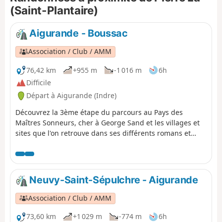
Saint-Plantaire ! Saurez-vous toutes les
(Saint-Plantaire)
trouver ?
Aigurande - Boussac
Association / Club / AMM
76,42 km
+955 m
-1 016 m
6h
Difficile
Départ à Aigurande (Indre)
Découvrez la 3ème étape du parcours au Pays des
Maîtres Sonneurs, cher à George Sand et les villages et
sites que l'on retrouve dans ses différents romans et
écrits.
Neuvy-Saint-Sépulchre - Aigurande
Association / Club / AMM
73,60 km
+1 029 m
-774 m
6h