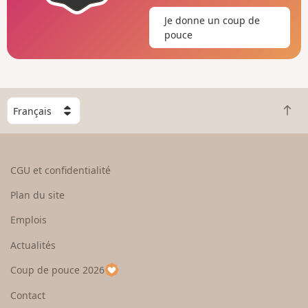
Je donne un coup de
pouce
C
R
h
e
o
t
i
o
s
CGU et confidentialité
u
i
r
s
Plan du site
e
s
n
e
Emplois
h
z
Actualités
a
u
u
n
Coup de pouce 2026
t
p
a
Contact
y