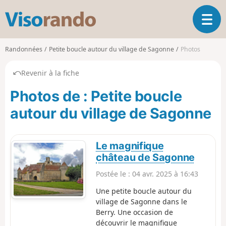
V
O
i
u
s
v
o
Randonnées
Petite boucle autour du village de Sagonne
Photos
r
r
i
a
Revenir à la fiche
r
n
l
d
Photos de : Petite boucle
a
o
n
autour du village de Sagonne
a
v
i
Le magnifique
g
château de Sagonne
a
t
Postée le :
04 avr. 2025 à 16:43
i
Une petite boucle autour du
o
village de Sagonne dans le
n
Berry. Une occasion de
découvrir le magnifique