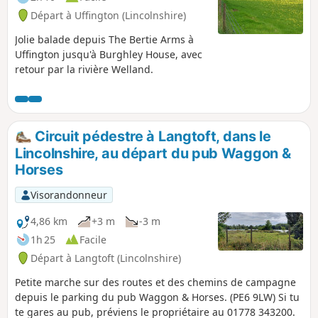
Départ à Uffington (Lincolnshire)
Jolie balade depuis The Bertie Arms à
Uffington jusqu'à Burghley House, avec
retour par la rivière Welland.
Circuit pédestre à Langtoft, dans le
Lincolnshire, au départ du pub Waggon &
Horses
Visorandonneur
4,86 km
+3 m
-3 m
1h 25
Facile
Départ à Langtoft (Lincolnshire)
Petite marche sur des routes et des chemins de campagne
depuis le parking du pub Waggon & Horses. (PE6 9LW) Si tu
te gares au pub, préviens le propriétaire au 01778 343200.