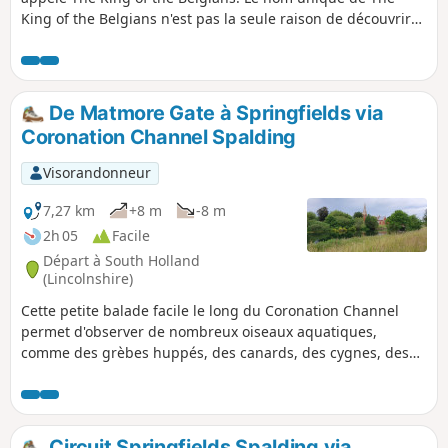
King of the Belgians n'est pas la seule raison de découvrir
cet établissement. Il propose une excellente sélection de
bières, une bonne cuisine, une ambiance conviviale et une
histoire intrigante liée à son nom. Cette balade emprunte la
route de Houghton, ce qui en fait une promenade facile
De Matmore Gate à Springfields via
avec d'autres pubs le long du parcours.
Coronation Channel Spalding
Visorandonneur
7,27 km
+8 m
-8 m
2h 05
Facile
Départ à South Holland
(Lincolnshire)
Cette petite balade facile le long du Coronation Channel
permet d'observer de nombreux oiseaux aquatiques,
comme des grèbes huppés, des canards, des cygnes, des
hérons et parfois des cormorans. Springfields est un grand
centre commercial qui a tout ce qu'il faut, avec des cafés et
de jolis jardins pour faire une petite pause. Le Coronation
Channel a été créé en 1953 à la suite d'importantes
Circuit Springfields Spalding via