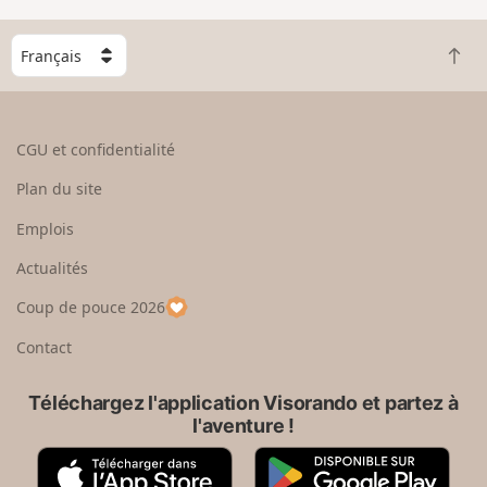
C
R
h
e
o
t
i
o
s
CGU et confidentialité
u
i
r
s
Plan du site
e
s
n
e
Emplois
h
z
Actualités
a
u
u
n
Coup de pouce 2026
t
p
a
Contact
y
s
Téléchargez l'application Visorando et partez à
l'aventure !
A
G
p
o