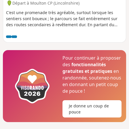
Départ à Moulton CP (Lincolnshire)
C'est une promenade très agréable, surtout lorsque les
sentiers sont boueux ; le parcours se fait entièrement sur
des routes secondaires à revêtement dur. En partant du
Swan à Moulton, faites une petite halte au plus haut moulin
à vent du Royaume-Uni, avant de continuer sur la B1357
puis sur des routes secondaires traversant les marais
ouverts en direction du sud. Vous retraverserez finalement
la B1357 sur des routes secondaires en direction du nord
Pour continuer à proposer
vers Whaplode, pour finalement revenir à Moulton.
des
fonctionnalités
gratuites et pratiques
en
randonnée, soutenez-nous
en donnant un petit coup
de pouce !
Je donne un coup de
pouce