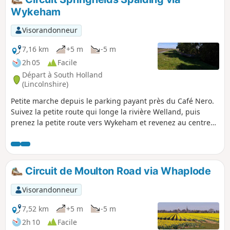
inondations à Spalding causées par de fortes pluies qui ont
Wykeham
fait monter le niveau de la rivière Welland, combinées à une
marée très haute. Ce canal de dérivation a donc été creusé.
Visorandonneur
7,16 km
+5 m
-5 m
2h 05
Facile
Départ à South Holland
(Lincolnshire)
Petite marche depuis le parking payant près du Café Nero.
Suivez la petite route qui longe la rivière Welland, puis
prenez la petite route vers Wykeham et revenez au centre
commercial Springfields Outlet.
Circuit de Moulton Road via Whaplode
Visorandonneur
7,52 km
+5 m
-5 m
2h 10
Facile