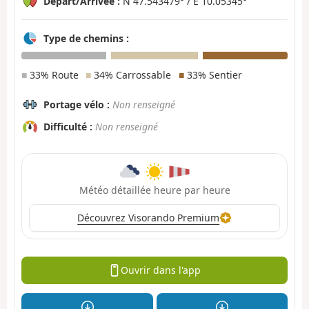
Départ/Arrivée :
N 47.543479° / E 10.05345°
Type de chemins :
■
33% Route
■
34% Carrossable
■
33% Sentier
Portage vélo :
Non renseigné
Difficulté :
Non renseigné
Météo détaillée heure par heure
Découvrez Visorando Premium
Ouvrir dans l'app