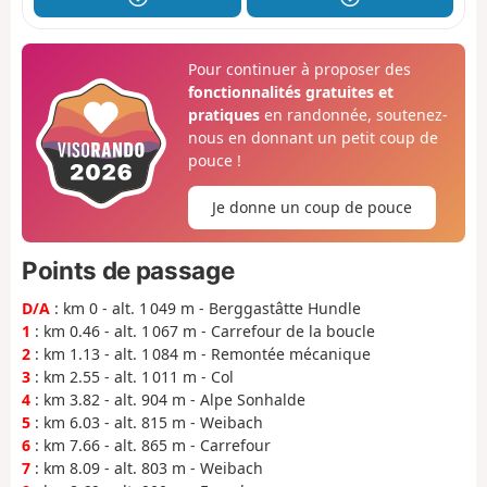
Pour continuer à proposer des
fonctionnalités gratuites et
pratiques
en randonnée, soutenez-
nous en donnant un petit coup de
pouce !
Je donne un coup de pouce
Points de passage
D/A
: km 0 - alt. 1 049 m - Berggastâtte Hundle
1
: km 0.46 - alt. 1 067 m - Carrefour de la boucle
2
: km 1.13 - alt. 1 084 m - Remontée mécanique
3
: km 2.55 - alt. 1 011 m - Col
4
: km 3.82 - alt. 904 m - Alpe Sonhalde
5
: km 6.03 - alt. 815 m - Weibach
6
: km 7.66 - alt. 865 m - Carrefour
7
: km 8.09 - alt. 803 m - Weibach