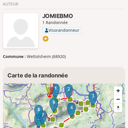
AUTEUR
JOMIEBMO
1 Randonnée
Visorandonneur
Commune :
Wettolsheim (68920)
Carte de la randonnée
1
2
3
9
4
8
7
6