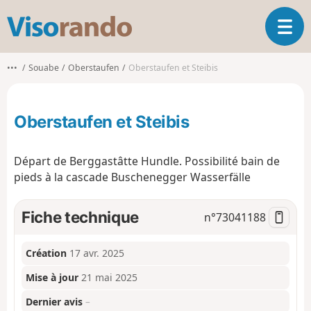
V
O
i
u
s
v
o
•••
Souabe
Oberstaufen
Oberstaufen et Steibis
r
r
i
a
r
n
Oberstaufen et Steibis
l
d
a
o
n
Départ de Berggastâtte Hundle. Possibilité bain de
a
pieds à la cascade Buschenegger Wasserfälle
v
i
g
Fiche technique
n°
73041188
a
t
i
Création
17 avr. 2025
o
Mise à jour
21 mai 2025
n
Dernier avis
–