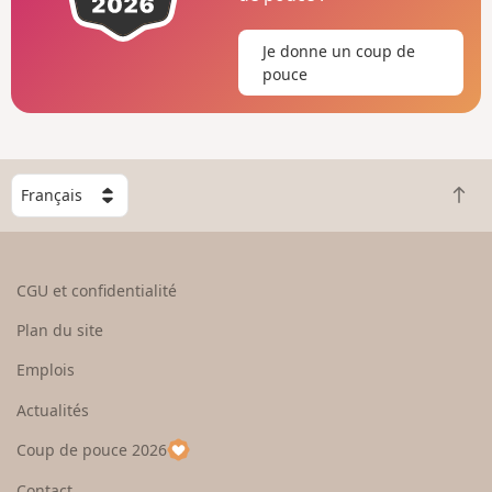
Je donne un coup de
pouce
C
R
h
e
o
t
i
o
s
CGU et confidentialité
u
i
r
s
Plan du site
e
s
n
e
Emplois
h
z
Actualités
a
u
u
n
Coup de pouce 2026
t
p
a
Contact