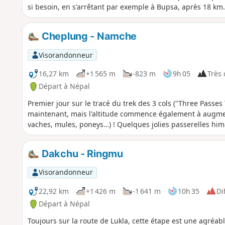
si besoin, en s'arrêtant par exemple à Bupsa, après 18 km. 
Cheplung - Namche
Visorandonneur
16,27 km
+1 565 m
-823 m
9h 05
Très d
Départ à Népal
Premier jour sur le tracé du trek des 3 cols ("Three Passes 
maintenant, mais l'altitude commence également à augmen
vaches, mules, poneys…) ! Quelques jolies passerelles him
Dakchu - Ringmu
Visorandonneur
22,92 km
+1 426 m
-1 641 m
10h 35
Dif
Départ à Népal
Toujours sur la route de Lukla, cette étape est une agréabl