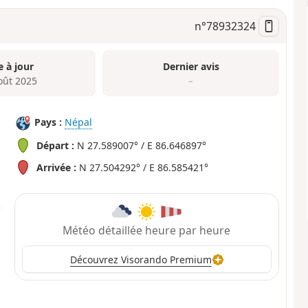
n°
78932324
e à jour
Dernier avis
oût 2025
–
Pays :
Népal
Départ :
N 27.589007° / E 86.646897°
Arrivée :
N 27.504292° / E 86.585421°
Météo détaillée heure par heure
Découvrez Visorando Premium