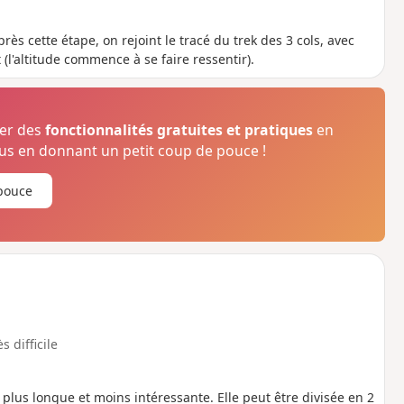
près cette étape, on rejoint le tracé du trek des 3 cols, avec
l'altitude commence à se faire ressentir).
ser des
fonctionnalités gratuites et pratiques
en
s en donnant un petit coup de pouce !
pouce
s difficile
u plus longue et moins intéressante. Elle peut être divisée en 2