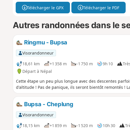
Télécharger le GPX
Télécharger le PDF
Autres randonnées dans le s
Ringmu - Bupsa
Visorandonneur
18,61 km
+1 358 m
-1 750 m
9h 10
Très
Départ à Népal
Cette étape un peu plus longue avec des descentes parfo
d'altitude ! Pas de panique, ils seront bientôt remontés 
Bupsa - Cheplung
Visorandonneur
18,15 km
+1 859 m
-1 520 m
10h 30
Trè