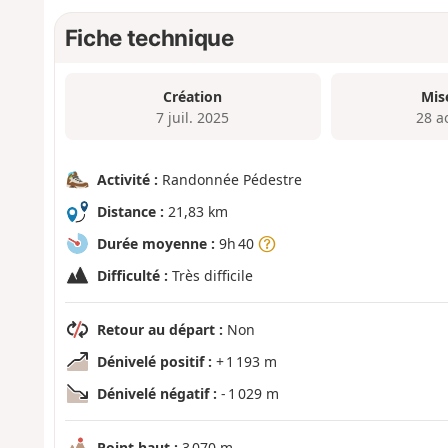
Fiche technique
Création
Mis
7 juil. 2025
28 a
Activité :
Randonnée Pédestre
Distance :
21,83 km
Durée moyenne :
9h 40
Difficulté :
Très difficile
Retour au départ :
Non
Dénivelé positif :
+ 1 193 m
Dénivelé négatif :
- 1 029 m
Point haut :
3 070 m