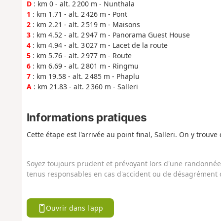
D
: km 0 - alt. 2 200 m - Nunthala
1
: km 1.71 - alt. 2 426 m - Pont
2
: km 2.21 - alt. 2 519 m - Maisons
3
: km 4.52 - alt. 2 947 m - Panorama Guest House
4
: km 4.94 - alt. 3 027 m - Lacet de la route
5
: km 5.76 - alt. 2 977 m - Route
6
: km 6.69 - alt. 2 801 m - Ringmu
7
: km 19.58 - alt. 2 485 m - Phaplu
A
: km 21.83 - alt. 2 360 m - Salleri
Informations pratiques
Cette étape est l'arrivée au point final, Salleri. On y tro
Soyez toujours prudent et prévoyant lors d'une randonnée. 
tenus responsables en cas d'accident ou de désagrément q
Ouvrir dans l'app