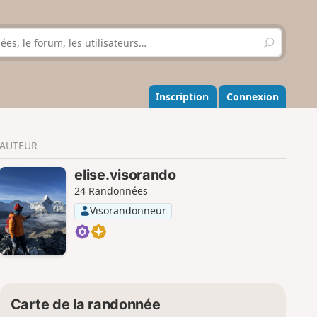
R
e
c
h
e
Inscription
Connexion
r
c
h
AUTEUR
e
r
elise.visorando
24 Randonnées
Visorandonneur
Carte de la randonnée