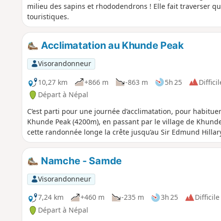
milieu des sapins et rhododendrons ! Elle fait traverser q
touristiques.
Acclimatation au Khunde Peak
Visorandonneur
10,27 km
+866 m
-863 m
5h 25
Difficil
Départ à Népal
C’est parti pour une journée d’acclimatation, pour habituer
Khunde Peak (4200m), en passant par le village de Khunde 
cette randonnée longe la crête jusqu’au Sir Edmund Hillar
Namche - Samde
Visorandonneur
7,24 km
+460 m
-235 m
3h 25
Difficile
Départ à Népal