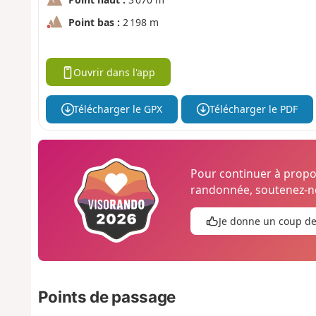
Point bas :
2 198 m
Ouvrir dans l'app
Télécharger le GPX
Télécharger le PDF
Pour continuer à prop
randonnée, soutenez-no
Je donne un coup d
Points de passage