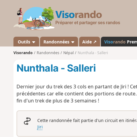
V
i
s
o
r
a
Outils
Randonnées
Aide ↗
Viso
rando
Pre
n
Visorando
Randonnées
Népal
Nunthala - Salleri
d
o
Nunthala - Salleri
Dernier jour du trek des 3 cols en partant de Jiri ! 
précédentes car elle contient des portions de route.
fin d'un trek de plus de 3 semaines !
Cette randonnée fait partie d'un circuit en itiné
Jiri