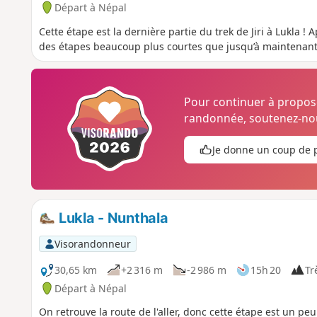
Départ à Népal
Cette étape est la dernière partie du trek de Jiri à Lukla ! A
des étapes beaucoup plus courtes que jusqu’à maintenant (
Pour continuer à propo
randonnée, soutenez-nou
Je donne un coup de 
Lukla - Nunthala
Visorandonneur
30,65 km
+2 316 m
-2 986 m
15h 20
Trè
Départ à Népal
On retrouve la route de l'aller, donc cette étape est un pe