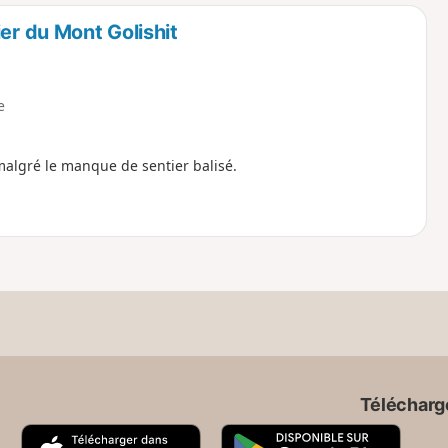
o
a
er du Mont Golishit
i
m
p
e
algré le manque de sentier balisé.
Télécharge
A
G