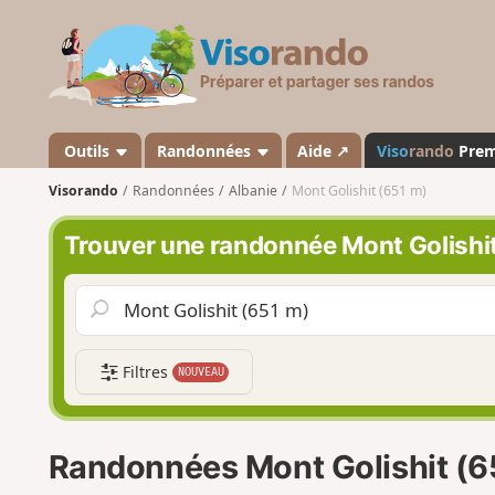
V
i
s
o
r
a
Outils
Randonnées
Aide ↗
Viso
rando
Pre
n
Visorando
Randonnées
Albanie
Mont Golishit (651 m)
d
o
Trouver une randonnée Mont Golishit
Filtres
NOUVEAU
Randonnées Mont Golishit (6