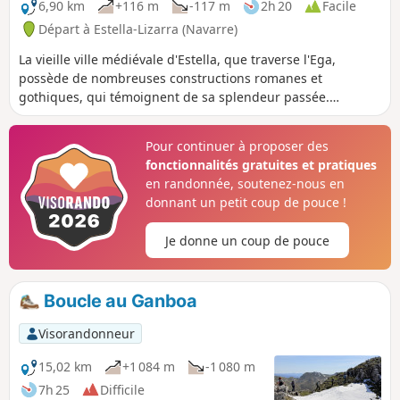
même s’il se laisse boire facilement ! Pensez à bien remplir
6,90 km
+116 m
-117 m
2h 20
Facile
votre gourde… en eau !
Départ à Estella-Lizarra (Navarre)
La vieille ville médiévale d'Estella, que traverse l'Ega,
possède de nombreuses constructions romanes et
gothiques, qui témoignent de sa splendeur passée.
« Estella la bella » comme l’appelaient les pèlerins du Moyen
Âge, est située en Navarre, sur le Camino Francés, entre
Pour continuer à proposer des
Puente la Reina et Logroño. J'ai visité cette belle ville lors de
fonctionnalités gratuites et pratiques
la quarante-neuvième étape de mon chemin de
en randonnée, soutenez-nous en
Compostelle.
donnant un petit coup de pouce !
Je donne un coup de pouce
Boucle au Ganboa
Visorandonneur
15,02 km
+1 084 m
-1 080 m
7h 25
Difficile