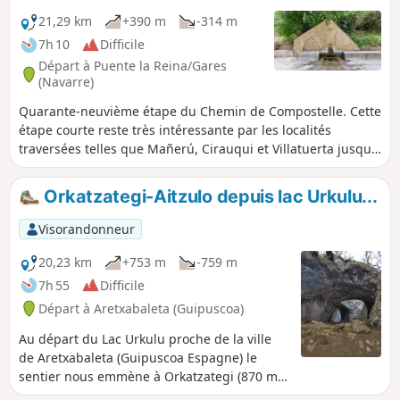
et de votre soirée pour visiter Logroño qui est une ville riche
en histoire et en traditions qui se perpétuent depuis le
21,29 km
+390 m
-314 m
Moyen Âge. Le soir, les ruelles de la vielle ville sont très
7h 10
Difficile
animées.
Départ à Puente la Reina/Gares
(Navarre)
Quarante-neuvième étape du Chemin de Compostelle. Cette
étape courte reste très intéressante par les localités
traversées telles que Mañerú, Cirauqui et Villatuerta jusqu'à
votre lieu d'étape, Estella, sur le Rio Ega, une merveille des
siècles passés, qui vous reçoit avec un pont très
Orkatzategi-Aitzulo depuis lac Urkulu...
photogénique.
Visorandonneur
20,23 km
+753 m
-759 m
7h 55
Difficile
Départ à Aretxabaleta (Guipuscoa)
Au départ du Lac Urkulu proche de la ville
de Aretxabaleta (Guipuscoa Espagne) le
sentier nous emmène à Orkatzategi (870 m)
puis se dirige vers l'Ojo de Aitzulo. Retour