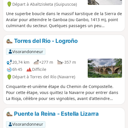
Départ à Abaltzisketa (Guipuscoa)
Une superbe boucle dans le massif karstique de la Sierra de
Aralar pour atteindre le Ganboa (ou Ganbo, 1413 m), point
culminant du secteur. Quelques passages un peu
techniques, bien lire le descriptif. GPS ou application
Visorando conseillé.
Torres del Rio - Logroño
Visorandonneur
20,74 km
+277 m
-357 m
6h 45
Difficile
Départ à Torres del Río (Navarre)
Cinquante-et-unième étape du Chemin de Compostelle.
Pour cette étape, vous quittez la Navarre pour entrer dans
La Rioja, célèbre pour ses vignobles, avant d'atteindre
Logroño. Les vingt kilomètres qui composent ce tronçon se
caractérisent au départ par un passage entre des ravins,
Puente la Reina - Estella Lizarra
mais dès que vous aurez atteint Viana, le chemin devient
beaucoup plus praticable. Profitez de votre fin d'après-midi
Visorandonneur