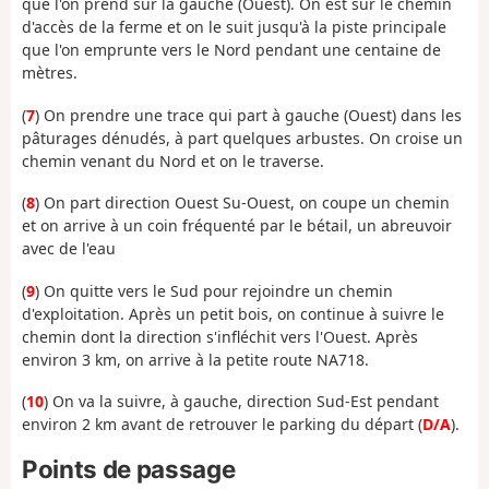
que l'on prend sur la gauche (Ouest). On est sur le chemin
d'accès de la ferme et on le suit jusqu'à la piste principale
que l'on emprunte vers le Nord pendant une centaine de
mètres.
(
7
) On prendre une trace qui part à gauche (Ouest) dans les
pâturages dénudés, à part quelques arbustes. On croise un
chemin venant du Nord et on le traverse.
(
8
) On part direction Ouest Su-Ouest, on coupe un chemin
et on arrive à un coin fréquenté par le bétail, un abreuvoir
avec de l'eau
(
9
) On quitte vers le Sud pour rejoindre un chemin
d'exploitation. Après un petit bois, on continue à suivre le
chemin dont la direction s'infléchit vers l'Ouest. Après
environ 3 km, on arrive à la petite route NA718.
(
10
) On va la suivre, à gauche, direction Sud-Est pendant
environ 2 km avant de retrouver le parking du départ (
D/A
).
Points de passage