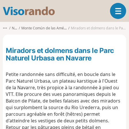
V
O
i
u
s
v
o
•••
Navarre
Monte Común de las Améscoas/Ameskoa mendiak
Miradors et dolmens dans le Parc Naturel Urbasa en Navarre
r
r
i
a
r
n
Miradors et dolmens dans le Parc
l
d
a
Naturel Urbasa en Navarre
o
n
a
Petite randonnée sans difficulté, en boucle dans le
v
i
Parc Naturel Urbasa, un plateau karstique à l'Ouest
g
de la Navarre, très propice à la randonnée à pied ou
a
VTT. Elle procure des vues panoramiques depuis le
t
Balcon de Pilate, de belles falaises avec des miradors
i
qui surplombent la source du Rio Urederra, puis un
o
parcours agréable en forêt (hêtres) permet
n
d'atteindre les vestiges de deux petits dolmens.
Retour par les pâturages pleins de bétail en