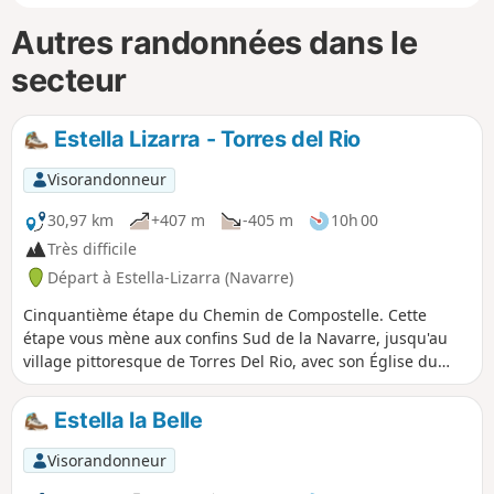
Autres randonnées dans le
secteur
Estella Lizarra - Torres del Rio
Visorandonneur
30,97 km
+407 m
-405 m
10h 00
Très difficile
Départ à Estella-Lizarra (Navarre)
Cinquantième étape du Chemin de Compostelle. Cette
étape vous mène aux confins Sud de la Navarre, jusqu'au
village pittoresque de Torres Del Rio, avec son Église du
Saint-Sépulcre, joyau de l'art roman. En plein soleil, ce
parcours est long et éprouvant. Quand vous arriverez à
Estella la Belle
Irache, connu pour sa fontaine à vin, vous aurez marché
seulement une demi-heure, et il vous restera encore 27 km
Visorandonneur
à parcourir… or le vin d’Irache est fortement alcoolisé,