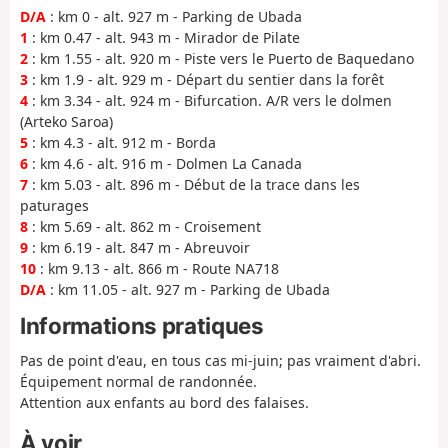
D/A
: km 0 - alt. 927 m - Parking de Ubada
1
: km 0.47 - alt. 943 m - Mirador de Pilate
2
: km 1.55 - alt. 920 m - Piste vers le Puerto de Baquedano
3
: km 1.9 - alt. 929 m - Départ du sentier dans la forêt
4
: km 3.34 - alt. 924 m - Bifurcation. A/R vers le dolmen
(Arteko Saroa)
5
: km 4.3 - alt. 912 m - Borda
6
: km 4.6 - alt. 916 m - Dolmen La Canada
7
: km 5.03 - alt. 896 m - Début de la trace dans les
paturages
8
: km 5.69 - alt. 862 m - Croisement
9
: km 6.19 - alt. 847 m - Abreuvoir
10
: km 9.13 - alt. 866 m - Route NA718
D/A
: km 11.05 - alt. 927 m - Parking de Ubada
Informations pratiques
Pas de point d'eau, en tous cas mi-juin; pas vraiment d'abri.
Équipement normal de randonnée.
Attention aux enfants au bord des falaises.
À voir