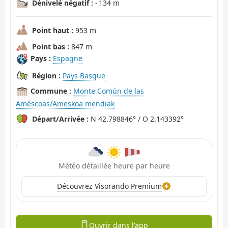
Dénivelé négatif :
- 134 m
Point haut :
953 m
Point bas :
847 m
Pays :
Espagne
Région :
Pays Basque
Commune :
Monte Común de las
Améscoas/Ameskoa mendiak
Départ/Arrivée :
N 42.798846° / O 2.143392°
Météo détaillée heure par heure
Découvrez Visorando Premium
Ouvrir dans l'app