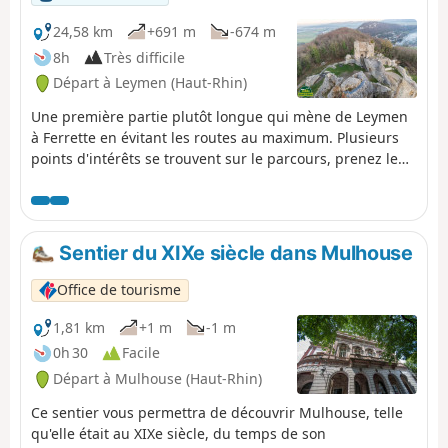
24,58 km
+691 m
-674 m
8h
Très difficile
Départ à Leymen (Haut-Rhin)
Une première partie plutôt longue qui mène de Leymen
à Ferrette en évitant les routes au maximum. Plusieurs
points d'intérêts se trouvent sur le parcours, prenez le
temps de les découvrir...
Sentier du XIXe siècle dans Mulhouse
Office de tourisme
1,81 km
+1 m
-1 m
0h 30
Facile
Départ à Mulhouse (Haut-Rhin)
Ce sentier vous permettra de découvrir Mulhouse, telle
qu'elle était au XIXe siècle, du temps de son