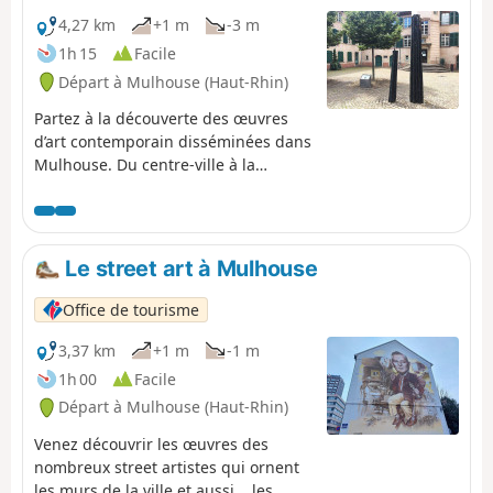
4,27 km
+1 m
-3 m
1h 15
Facile
Départ à Mulhouse (Haut-Rhin)
Partez à la découverte des œuvres
d’art contemporain disséminées dans
Mulhouse. Du centre-ville à la
Promenade William Wyler, le long du
Nouveau Bassin, où sculptures et
installations dialoguent avec l’eau et
les arbres. En quelques pas, laissez-
Le street art à Mulhouse
vous guider par des créations
emblématiques qui révèlent l’esprit
Office de tourisme
audacieux de la ville.
3,37 km
+1 m
-1 m
1h 00
Facile
Départ à Mulhouse (Haut-Rhin)
Venez découvrir les œuvres des
nombreux street artistes qui ornent
les murs de la ville et aussi... les