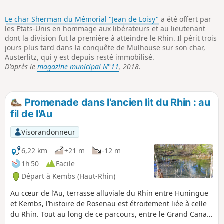
p
Le char Sherman du Mémorial "Jean de Loisy"
a été offert par
les Etats-Unis en hommage aux libérateurs et au lieutenant
dont la division fut la première à atteindre le Rhin. Il périt trois
jours plus tard dans la conquête de Mulhouse sur son char,
Austerlitz, qui y est depuis resté immobilisé.
D'après le
magazine municipal N°11
, 2018
.
Promenade dans l'ancien lit du Rhin : au
fil de l'Au
Visorandonneur
6,22 km
+21 m
-12 m
1h 50
Facile
Départ à Kembs (Haut-Rhin)
Au cœur de l’Au, terrasse alluviale du Rhin entre Huningue
et Kembs, l’histoire de Rosenau est étroitement liée à celle
du Rhin. Tout au long de ce parcours, entre le Grand Canal