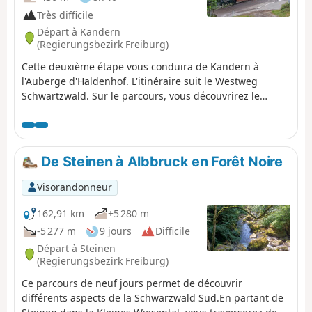
Très difficile
Départ à Kandern
(Regierungsbezirk Freiburg)
Cette deuxième étape vous conduira de Kandern à
l'Auberge d'Haldenhof. L'itinéraire suit le Westweg
Schwartzwald. Sur le parcours, vous découvrirez le
château de Sausenburg. Le point culminant du jour se
situe au Blauen qui vous offrira un point de vue
panoramique sur la Forêt Noire.
De Steinen à Albbruck en Forêt Noire
Visorandonneur
162,91 km
+5 280 m
-5 277 m
9 jours
Difficile
Départ à Steinen
(Regierungsbezirk Freiburg)
Ce parcours de neuf jours permet de découvrir
différents aspects de la Schwarzwald Sud.En partant de