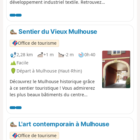
développement industriel textile. Retrouvez
l'emplacement d'anciennes manufactures, des maisons
de maîtres et des vestiges de ce développement sans
précédent.
Sentier du Vieux Mulhouse
Office de tourisme
2,28 km
+1 m
-2 m
0h 40
Facile
Départ à Mulhouse (Haut-Rhin)
Découvrez le Mulhouse historique grâce
à ce sentier touristique ! Vous admirerez
les plus beaux bâtiments du centre
ville.En environ 1h, vous flânerez à
travers les ruelles médiévales observant
les maisons ayant marqué l'histoire de la
ville...
L'art contemporain à Mulhouse
Office de tourisme