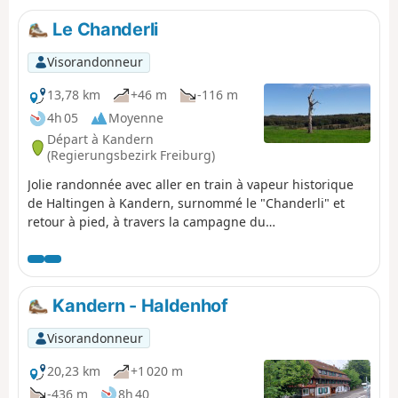
Le Chanderli
Visorandonneur
13,78 km
+46 m
-116 m
4h 05
Moyenne
Départ à Kandern
(Regierungsbezirk Freiburg)
Jolie randonnée avec aller en train à vapeur historique
de Haltingen à Kandern, surnommé le "Chanderli" et
retour à pied, à travers la campagne du
Marktgräflerland, petite région du Bade Würtemberg, au
Sud de la Forêt Noire. Pittoresque avec ses vergers,
vignes et prairies.
Kandern - Haldenhof
Visorandonneur
20,23 km
+1 020 m
-436 m
8h 40