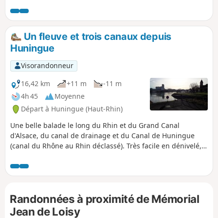
d’Alsace et le Canal de Huningue, au bord d'un étang ou
d'une écluse, sur les rives des canaux ou des ruisseaux,
l'eau est omniprésente.
Un fleuve et trois canaux depuis
Huningue
Visorandonneur
16,42 km
+11 m
-11 m
4h 45
Moyenne
Départ à Huningue (Haut-Rhin)
Une belle balade le long du Rhin et du Grand Canal
d'Alsace, du canal de drainage et du Canal de Huningue
(canal du Rhône au Rhin déclassé). Très facile en dénivelé,
mais un peu long sur la distance (à cause du contour de la
zone portuaire interdite au public). Permet de découvrir la
beauté et les richesses fluviales des 3 frontières.
Randonnées à proximité de Mémorial
Jean de Loisy