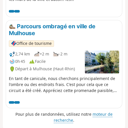
panneaux de signalisation ! Clet,
C215, Jana & Js font partie, entre
autres, de ceux qui embellissent les
rues de Mulhouse. À savoir avant de
Parcours ombragé en ville de
débuter ce circuit : le street art étant
Mulhouse
un art éphémère, il est possible que
certaines œuvres ne soient plus là
Office de tourisme
lors de votre balade. Toutefois, nous
vous invitons à bien ouvrir les yeux,
2,74 km
+2 m
-2 m
elles peuvent aussi bien être
0h 45
Facile
cachées.
Départ à Mulhouse (Haut-Rhin)
En tant de canicule, nous cherchons principalement de
l'ombre ou des endroits frais. C'est pour cela que ce
circuit a été créé. Appréciez cette promenade paisible,
loin des bruits. Pour finir la boucle, revenez au centre-
ville.
Pour plus de randonnées, utilisez notre
moteur de
recherche
.