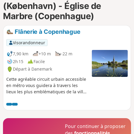
(København) - Église de
i
m
p
Marbre (Copenhague)
Flânerie à Copenhague
Visorandonneur
7,90 km
+10 m
-22 m
2h 15
Facile
Départ à Danemark
Cette agréable circuit urbain accessible
en métro vous guidera à travers les
lieux les plus emblématiques de la ville.
Tout au long de cet itinéraire, vous
aurez notamment l'occasion d'explorer
des sites exceptionnels et totalement
gratuits, comme le Jardin botanique de
Copenhague, le célèbre port
Pour continuer à proposer
pittoresque de Nyhavn, l'incontournable
des
fonctionnalités