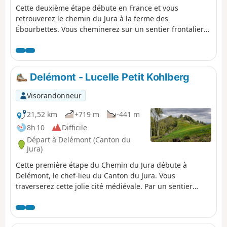
Cette deuxième étape débute en France et vous
retrouverez le chemin du Jura à la ferme des
Ébourbettes. Vous cheminerez sur un sentier frontalier
et, au Roc au Corbeau, vous profiterez d'un point de vue
sur l'Alsace. Jusqu'à Vendlincourt, vous cheminerez à
travers pâturages et massifs boisés, en alternance. Avant
d'arriver à Porrentruy, vous profiterez d'une exposition
Delémont - Lucelle Petit Kohlberg
en plein air de sculptures d'animaux en bois. Ne
manquez pas de visiter la ville historique de Porrentruy
Visorandonneur
ainsi que son château.
21,52 km
+719 m
-441 m
8h 10
Difficile
Départ à Delémont (Canton du
Jura)
Cette première étape du Chemin du Jura débute à
Delémont, le chef-lieu du Canton du Jura. Vous
traverserez cette jolie cité médiévale. Par un sentier
forestier vous arriverez sur un plateau offrant une vue
sur la chaine du Jura. Avant de descendre vers le Lac de
Lucelle, vous profiterez encore d'une vue panoramique à