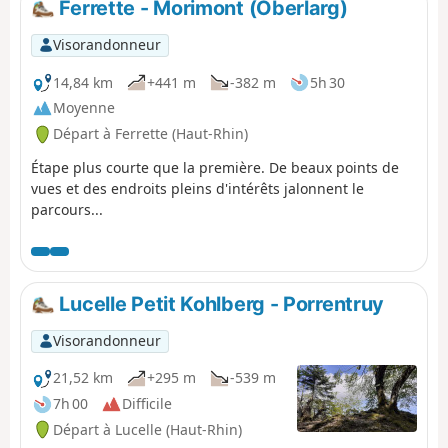
Ferrette - Morimont (Oberlarg)
Visorandonneur
14,84 km
+441 m
-382 m
5h 30
Moyenne
Départ à Ferrette (Haut-Rhin)
Étape plus courte que la première. De beaux points de
vues et des endroits pleins d'intérêts jalonnent le
parcours...
Lucelle Petit Kohlberg - Porrentruy
Visorandonneur
21,52 km
+295 m
-539 m
7h 00
Difficile
Départ à Lucelle (Haut-Rhin)