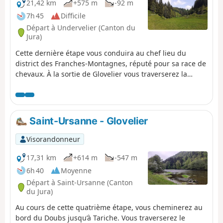
21,42 km
+575 m
-92 m
7h 45
Difficile
Départ à Undervelier (Canton du
Jura)
Cette dernière étape vous conduira au chef lieu du
district des Franches-Montagnes, réputé pour sa race de
chevaux. À la sortie de Glovelier vous traverserez la
réserve naturelle de la Combe Tabeillon. Vous passerez à
côté de plusieurs petits lacs dont l'agréable Plain de
Saigne. Vous traverserez le village de Montfaucon,
construit sur une crête. Vous traverserez des pâturages
Saint-Ursanne - Glovelier
où paissent de nombreux chevaux avant d'arriver à
Saignelégier.
Visorandonneur
17,31 km
+614 m
-547 m
6h 40
Moyenne
Départ à Saint-Ursanne (Canton
du Jura)
Au cours de cette quatrième étape, vous cheminerez au
bord du Doubs jusqu’à Tariche. Vous traverserez le