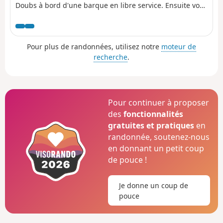
Doubs à bord d'une barque en libre service. Ensuite vous
suivrez une crête dominant la vallée de Delémont et le
Doubs. Vous emprunterez la très agréable Combe du Bé
pour arriver à Glovelier.
Pour plus de randonnées, utilisez notre
moteur de
recherche
.
Pour continuer à proposer
des
fonctionnalités
gratuites et pratiques
en
randonnée, soutenez-nous
en donnant un petit coup
de pouce !
Je donne un coup de
pouce