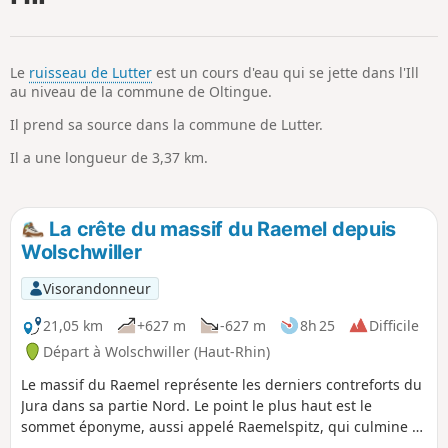
p
Le
ruisseau de Lutter
est un cours d'eau qui se jette dans l'Ill
au niveau de la commune de Oltingue.
Il prend sa source dans la commune de Lutter.
Il a une longueur de 3,37 km.
La crête du massif du Raemel depuis
Wolschwiller
Visorandonneur
21,05 km
+627 m
-627 m
8h 25
Difficile
Départ à Wolschwiller (Haut-Rhin)
Le massif du Raemel représente les derniers contreforts du
Jura dans sa partie Nord. Le point le plus haut est le
sommet éponyme, aussi appelé Raemelspitz, qui culmine à
831 mètres. De la plateforme, il est possible d'avoir une vue