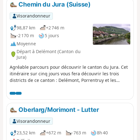
la Grande Roche. Le village de Lucelle en Suisse ne
Chemin du Jura (Suisse)
dispose plus d'hébergement, vous ferez une petite
incursion en Alsace, dans la commune de Lucelle France
Visorandonneur
à l'auberge du Petit Kolhberg.
98,87 km
+2 746 m
-2 170 m
5 jours
Moyenne
Départ à Delémont (Canton du
Jura)
Agréable parcours pour découvrir le canton du Jura. Cet
itinéraire sur cinq jours vous fera découvrir les trois
districts de ce canton : Delémont, Porrentruy et les
Franches Montagnes.
Oberlarg/Morimont - Lutter
Visorandonneur
23,52 km
+672 m
-763 m
8h 40