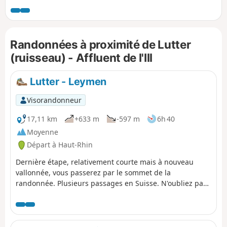
saisissante sur les environs. La quasi-totalité du parcours se
fait en forêt. Seul les 5 derniers kilomètres se font dans les
vergers. En dehors des panoramas, plusieurs points
Randonnées à proximité de Lutter
d'intérêt sont présents sur le parcours, dont les Gorges de
Biederthal et la Fontaine de Lutter.
(ruisseau) - Affluent de l'Ill
Lutter - Leymen
Visorandonneur
17,11 km
+633 m
-597 m
6h 40
Moyenne
Départ à Haut-Rhin
Dernière étape, relativement courte mais à nouveau
vallonnée, vous passerez par le sommet de la
randonnée. Plusieurs passages en Suisse. N'oubliez pas
de visiter l'abbaye à Mariastein...