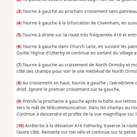
(
3
) Tourne à gauche au prochain croisement sans panneau, 
(
4
) Tourne à gauche à la bifurcation de Covenham, en suiv
(
5
) Tourne à droite sur la route très fréquentée A16 et ent
(
6
) Tourne à gauche dans Church Lane, en suivant les pann
Quitte l'église d'Utterby et continue en sortant du village
(
7
) Tourne à gauche au croisement de North Ormsby et monte
côté des champs pour voir le site médiéval de North Orms
(
8
) Au croisement en haut, tourne à gauche ; l'aérodrome dé
droit. Ignore le premier croisement sur ta gauche,
(
9
) Prends la prochaine à gauche après la boîte aux lettres
vers le mât de télécommunication. Dans les champs au nor
Continue à descendre et profite de la vue magnifique sur la
(
10
) Arrête-toi à la déviation A16 Fotherby, traverse la ro
l'autre côté. Remonte sur ton vélo et continue sur la petite