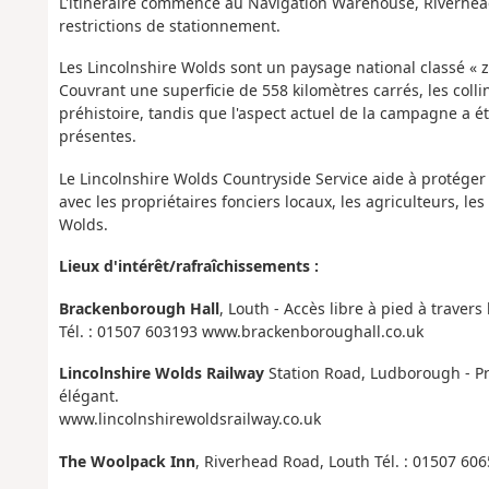
L'itinéraire commence au Navigation Warehouse, Riverhead 
restrictions de stationnement.
Les Lincolnshire Wolds sont un paysage national classé « 
Couvrant une superficie de 558 kilomètres carrés, les coll
préhistoire, tandis que l'aspect actuel de la campagne a é
présentes.
Le Lincolnshire Wolds Countryside Service aide à protéger 
avec les propriétaires fonciers locaux, les agriculteurs, les
Wolds.
Lieux d'intérêt/rafraîchissements :
Brackenborough Hall
, Louth - Accès libre à pied à travers
Tél. : 01507 603193 www.brackenboroughall.co.uk
Lincolnshire Wolds Railway
Station Road, Ludborough - Pr
élégant.
www.lincolnshirewoldsrailway.co.uk
The Woolpack Inn
, Riverhead Road, Louth Tél. : 01507 60