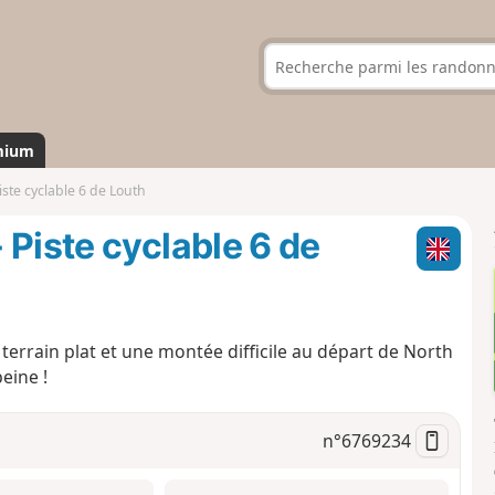
mium
ste cyclable 6 de Louth
 Piste cyclable 6 de
terrain plat et une montée difficile au départ de North
eine !
n°
6769234