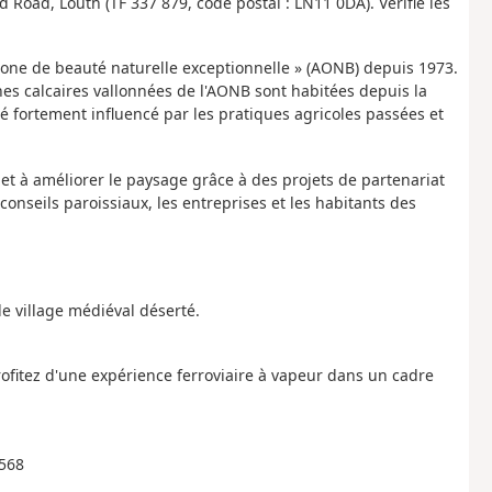
Road, Louth (TF 337 879, code postal : LN11 0DA). Vérifie les
zone de beauté naturelle exceptionnelle » (AONB) depuis 1973.
ines calcaires vallonnées de l'AONB sont habitées depuis la
té fortement influencé par les pratiques agricoles passées et
et à améliorer le paysage grâce à des projets de partenariat
 conseils paroissiaux, les entreprises et les habitants des
 le village médiéval déserté.
ofitez d'une expérience ferroviaire à vapeur dans un cadre
6568