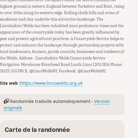
highest ground in eastern England between Yorkshire and Kent, rising
to over 150m along its western edge. Rolling chalk hills and areas of
sandstone and clay underlie this attractive landscape. The
Lincolnshire Wolds has been inhabited since prehistoric times and the
appearance of the countryside today has been greatly influenced by
past and present agricultural practices. A Countryside Service helps to
protect and enhance the landscape through partnership projects with
local landowners, farmers, parish councils, businesses and residents of
the Wolds. Address : Lincolnshire Wolds Countryside Service
Navigation Warehouse Riverhead Road Louth Lincs LN11 0DA Phone:
01522 555780 X: @LincsWoldsNL Facebook: @LincsWoldsNL
Site web :
https://www.lincswolds.org.uk
Randonnée traduite automatiquement -
Version
originale
Carte de la randonnée