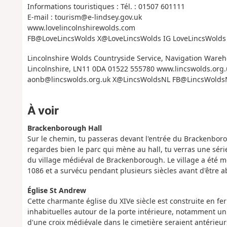
Informations touristiques : Tél. : 01507 601111
E-mail : tourism@e-lindsey.gov.uk
www.lovelincolnshirewolds.com
FB@LoveLincsWolds X@LoveLincsWolds IG LoveLincsWolds
Lincolnshire Wolds Countryside Service, Navigation Wareh
Lincolnshire, LN11 0DA 01522 555780 www.lincswolds.org.
aonb@lincswolds.org.uk X@LincsWoldsNL FB@LincsWolds
À voir
Brackenborough Hall
Sur le chemin, tu passeras devant l'entrée du Brackenboroug
regardes bien le parc qui mène au hall, tu verras une série
du village médiéval de Brackenborough. Le village a été 
1086 et a survécu pendant plusieurs siècles avant d'être 
Église St Andrew
Cette charmante église du XIVe siècle est construite en ferr
inhabituelles autour de la porte intérieure, notamment un
d'une croix médiévale dans le cimetière seraient antérieurs 