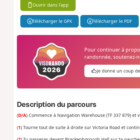
Ouvrir dans l'app
Télécharger le GPX
Télécharger le PDF
Pour continuer à prop
randonnée, soutenez-no
Je donne un coup d
Description du parcours
(
D/A
) Commence à Navigation Warehouse (TF 337 879) et va v
(
1
) Tourne tout de suite à droite sur Victoria Road et conti
(
2
) Tu passeras devant Brackenborough Hall sur ta gauch