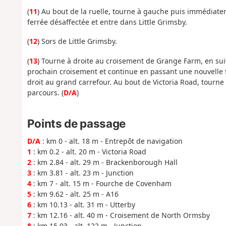
(
11
) Au bout de la ruelle, tourne à gauche puis immédiatem
ferrée désaffectée et entre dans Little Grimsby.
(
12
) Sors de Little Grimsby.
(
13
) Tourne à droite au croisement de Grange Farm, en sui
prochain croisement et continue en passant une nouvelle 
droit au grand carrefour. Au bout de Victoria Road, tourn
parcours. (
D/A
)
Points de passage
D/A
: km 0 - alt. 18 m - Entrepôt de navigation
1
: km 0.2 - alt. 20 m - Victoria Road
2
: km 2.84 - alt. 29 m - Brackenborough Hall
3
: km 3.81 - alt. 23 m - Junction
4
: km 7 - alt. 15 m - Fourche de Covenham
5
: km 9.62 - alt. 25 m - A16
6
: km 10.13 - alt. 31 m - Utterby
7
: km 12.16 - alt. 40 m - Croisement de North Ormsby
8
: km 15.03 - alt. 122 m - Junction