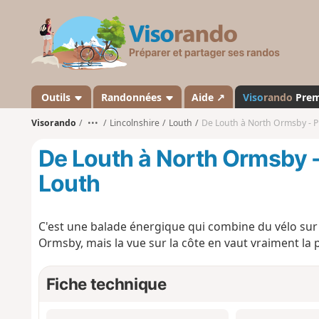
V
i
s
o
r
a
Outils
Randonnées
Aide ↗
Viso
rando
Pre
n
Visorando
•••
Lincolnshire
Louth
De Louth à North Ormsby - Pi
d
o
De Louth à North Ormsby -
Louth
C'est une balade énergique qui combine du vélo sur 
Ormsby, mais la vue sur la côte en vaut vraiment la p
Fiche technique