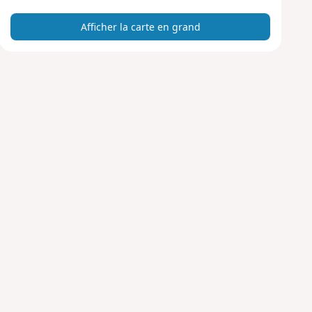
r
Afficher la carte en grand
t
e
e
n
g
r
a
n
d