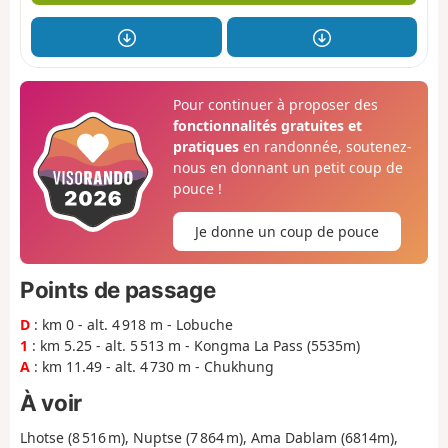
Pour continuer à proposer des
fonctionnalités gratuites et
pratiques
en randonnée, soutenez-
nous en donnant un petit coup de
pouce !
Je donne un coup de pouce
Points de passage
D
: km 0 - alt. 4 918 m - Lobuche
1
: km 5.25 - alt. 5 513 m - Kongma La Pass (5535m)
A
: km 11.49 - alt. 4 730 m - Chukhung
À voir
Lhotse (8 516 m),
Nuptse (7 864 m),
Ama Dablam (6814m),