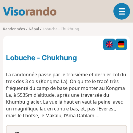
V
O
i
u
s
v
o
Randonnées
Népal
Lobuche - Chukhung
r
r
i
a
r
n
l
d
Lobuche - Chukhung
a
o
n
a
La randonnée passe par le troisième et dernier col du
v
trek des 3 cols (Kongma La)! On quitte le tracé très
i
fréquenté du camp de base pour monter au Kongma
g
La, à 5535m d'altitude, après une traversée du
a
t
Khumbu glacier
.
La vue là haut en vaut la peine, avec
i
un magnifique lac en contre bas, et, pas l’Everest,
o
mais le Lhotse, le Makalu, l’Ama Dablam …
n