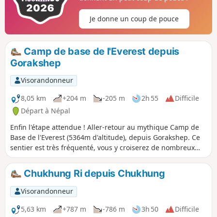
Je donne un coup de pouce
Camp de base de l'Everest depuis
Gorakshep
Visorandonneur
8,05 km
+204 m
-205 m
2h 55
Difficile
Départ à Népal
Enfin l'étape attendue ! Aller-retour au mythique Camp de
Base de l'Everest (5364m d'altitude), depuis Gorakshep. Ce
sentier est très fréquenté, vous y croiserez de nombreux
autres trekkeurs, alpinistes, porteurs et poneys. Le sommet
de l'Everest n'est pas visible depuis le camp de base, mais
Chukhung Ri depuis Chukhung
on peut l'apercevoir sur la route y menant.
Visorandonneur
5,63 km
+787 m
-786 m
3h 50
Difficile