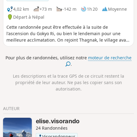
4,02 km
+73 m
-142 m
1h 20
Moyenne
Départ à Népal
Cette randonnée peut être effectuée à la suite de
l'ascension du Gokyo Ri, ou bien le lendemain pour une
meilleure acclimatation. On rejoint Thagnak, le village avant
le deuxième col de ce trek ! Traversée du glacier Ngozumba
!
Pour plus de randonnées, utilisez notre
moteur de recherche
.
Les descriptions et la trace GPS de ce circuit restent la
propriété de leur auteur. Ne pas les copier sans son
autorisation.
AUTEUR
elise.visorando
24 Randonnées
Visorandonneur