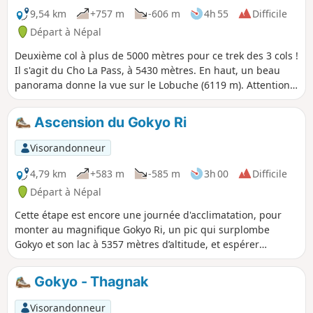
9,54 km
+757 m
-606 m
4h 55
Difficile
Départ à Népal
Deuxième col à plus de 5000 mètres pour ce trek des 3 cols !
Il s'agit du Cho La Pass, à 5430 mètres. En haut, un beau
panorama donne la vue sur le Lobuche (6119 m). Attention,
col plus technique que le premier, peut nécessiter des
petits crampons pour les parties enneigées !
Ascension du Gokyo Ri
Visorandonneur
4,79 km
+583 m
-585 m
3h 00
Difficile
Départ à Népal
Cette étape est encore une journée d'acclimatation, pour
monter au magnifique Gokyo Ri, un pic qui surplombe
Gokyo et son lac à 5357 mètres d’altitude, et espérer
apercevoir l'Everest ! Le point de vue en vaut le détour.
Gokyo - Thagnak
Visorandonneur