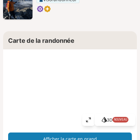
Carte de la randonnée
3D
NOUVEAU
A
ff
i
Afficher la carte en grand