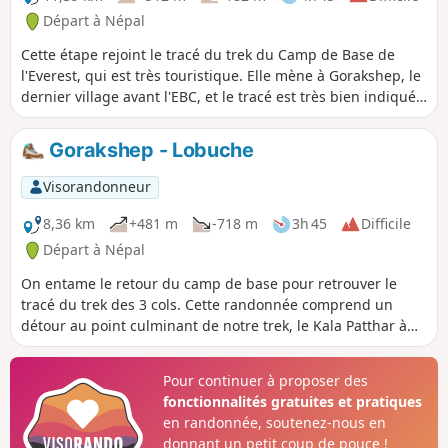
Départ à Népal
Cette étape rejoint le tracé du trek du Camp de Base de
l'Everest, qui est très touristique. Elle mène à Gorakshep, le
dernier village avant l'EBC, et le tracé est très bien indiqué.
À partir d'ici, on trouve beaucoup plus de passage, et des
prix qui augmentent encore !
Gorakshep - Lobuche
Visorandonneur
8,36 km
+481 m
-718 m
3h 45
Difficile
Départ à Népal
On entame le retour du camp de base pour retrouver le
tracé du trek des 3 cols. Cette randonnée comprend un
détour au point culminant de notre trek, le Kala Patthar à
5645m d'altitude, qui offre un magnifique panorama sur
l'Éverest.
Pour continuer à proposer des
fonctionnalités gratuites et pratiques
en randonnée, soutenez-nous en
donnant un petit coup de pouce !