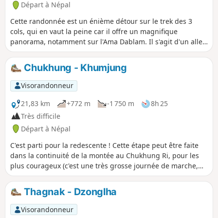
Départ à Népal
Cette randonnée est un énième détour sur le trek des 3
cols, qui en vaut la peine car il offre un magnifique
panorama, notamment sur l'Ama Dablam. Il s'agit d'un aller
retour au sommet du Chukhung Ri (5546m) depuis le village
de Chukhung.
Chukhung - Khumjung
Visorandonneur
21,83 km
+772 m
-1 750 m
8h 25
Très difficile
Départ à Népal
C'est parti pour la redescente ! Cette étape peut être faite
dans la continuité de la montée au Chukhung Ri, pour les
plus courageux (c'est une très grosse journée de marche,
plus de 30 km), ou le lendemain au départ de Chukhung.
Thagnak - Dzonglha
Visorandonneur