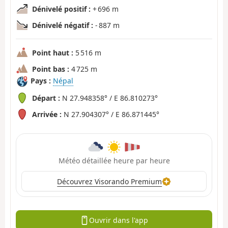
Dénivelé positif :
+ 696 m
Dénivelé négatif :
- 887 m
Point haut :
5 516 m
Point bas :
4 725 m
Pays :
Népal
Départ :
N 27.948358° / E 86.810273°
Arrivée :
N 27.904307° / E 86.871445°
Météo détaillée heure par heure
Découvrez Visorando Premium
Ouvrir dans l'app