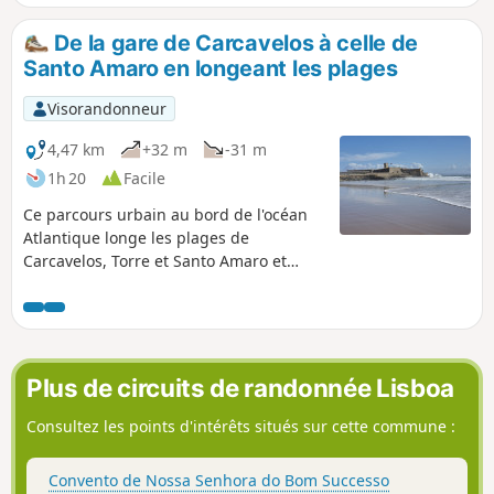
De la gare de Carcavelos à celle de
Santo Amaro en longeant les plages
Visorandonneur
4,47 km
+32 m
-31 m
1h 20
Facile
Ce parcours urbain au bord de l'océan
Atlantique longe les plages de
Carcavelos, Torre et Santo Amaro et
passe à côté du Fort de Sao Juliao da
Barra. Il est facilement accessible en
train depuis le centre de Lisbonne.
Plus de circuits de randonnée Lisboa
Consultez les points d'intérêts situés sur cette commune :
Convento de Nossa Senhora do Bom Successo