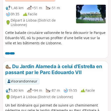
1,46 km
+51 m
-51 m
0h 35
Facile
Départ à Lisboa (District de
Lisbonne)
Cette balade circulaire vallonnée te fera découvrir le Parque
Eduardo VII, où tu pourras profiter d'une belle vue sur la
ville et les bâtiments de Lisbonne.
Du Jardin Alameda à celui d'Estrella en
passant par le Parc Edouardo VII
Visorandonneur
5,80 km
+94 m
-87 m
1h 55
Facile
Départ à Lisboa (District de Lisbonne)
Un bel itinéraire qui permet de suivre un cheminement
pédestre qui relie le Jardin d’Alameda au Parc d’Estrela à