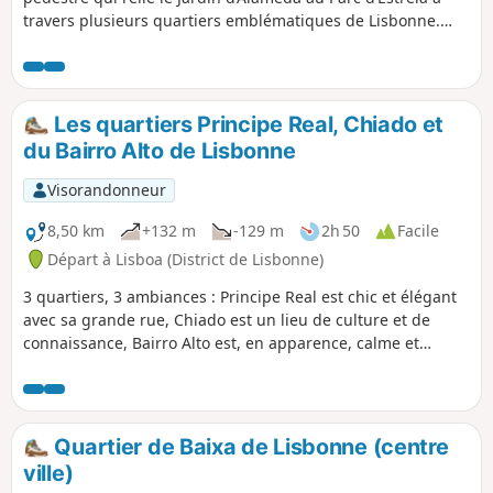
travers plusieurs quartiers emblématiques de Lisbonne.
Traversez des avenues arborées, longez des jardins
urbains, découvrez des espaces culturels comme la
Fondation Gulbenkian et admirez des points de vue depuis
le Parc Eduardo VII. Terminez la promenade dans un cadre
Les quartiers Principe Real, Chiado et
verdoyant, au cœur du Jardin d’Estrela.
du Bairro Alto de Lisbonne
Visorandonneur
8,50 km
+132 m
-129 m
2h 50
Facile
Départ à Lisboa (District de Lisbonne)
3 quartiers, 3 ambiances : Principe Real est chic et élégant
avec sa grande rue, Chiado est un lieu de culture et de
connaissance, Bairro Alto est, en apparence, calme et
sereine mais la nuit elle porte un autre visage bien plus
fêtard.
Quartier de Baixa de Lisbonne (centre
ville)