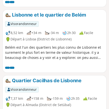
artistique.
Lisbonne et le quartier de Belém
Visorandonneur
8,52 km
+34 m
-34 m
2h 30
Facile
Départ à Lisboa (District de Lisbonne)
Belém est l'un des quartiers les plus connu de Lisbonne et
surement le plus fort en terme de valeur historique. il y a
beaucoup de choses a y voir et a y explorer. on peu aussi
bien y passer une demi journée que deux jours entiers.
Quartier Cacilhas de Lisbonne
Visorandonneur
7,37 km
+158 m
-159 m
2h 35
Facile
Départ à Almada (District de Setúbal)