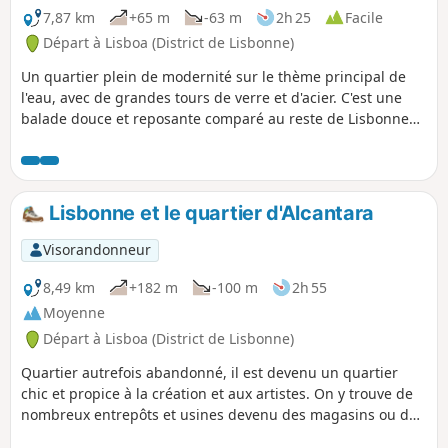
7,87 km
+65 m
-63 m
2h 25
Facile
Départ à Lisboa (District de Lisbonne)
Un quartier plein de modernité sur le thème principal de
l'eau, avec de grandes tours de verre et d'acier. C'est une
balade douce et reposante comparé au reste de Lisbonne
beaucoup plus vallonné. Un casino et un grand centre
commercial y ont élu domicile.
Lisbonne et le quartier d'Alcantara
Visorandonneur
8,49 km
+182 m
-100 m
2h 55
Moyenne
Départ à Lisboa (District de Lisbonne)
Quartier autrefois abandonné, il est devenu un quartier
chic et propice à la création et aux artistes. On y trouve de
nombreux entrepôts et usines devenu des magasins ou des
loft de haut standing mêlée à une grande richesse