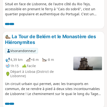
Situé en face de Lisbonne, de l'autre côté du Rio Tejo,
accessible en prenant le ferry à "Cais do sobré", c'est un
quartier populaire et authentique du Portugal. C'est un
ancien village de pécheurs qui abritait un chantier naval.
La Tour de Belém et le Monastère des
Hiéronymites
Visorandonneur
4,39 km
+8 m
-8 m
1h 15
Facile
Départ à Lisboa (District de
Lisbonne)
Un circuit urbain qui permet, avec les transports en
commun, de se rendre à pied à deux sites incontournables
de Lisbonne ! Le cheminement sur le quai le long du Tage
est très agréable.