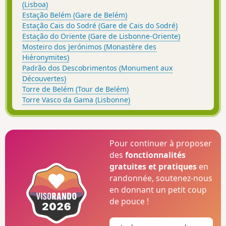
(Lisboa)
Estação Belém (Gare de Belém)
Estação Cais do Sodré (Gare de Cais do Sodré)
Estação do Oriente (Gare de Lisbonne-Oriente)
Mosteiro dos Jerónimos (Monastère des
Hiéronymites)
Padrão dos Descobrimentos (Monument aux
Découvertes)
Torre de Belém (Tour de Belém)
Torre Vasco da Gama (Lisbonne)
Pour continuer à proposer
des
fonctionnalités
gratuites et pratiques
en
randonnée, soutenez-nous
en donnant un petit coup
de pouce !