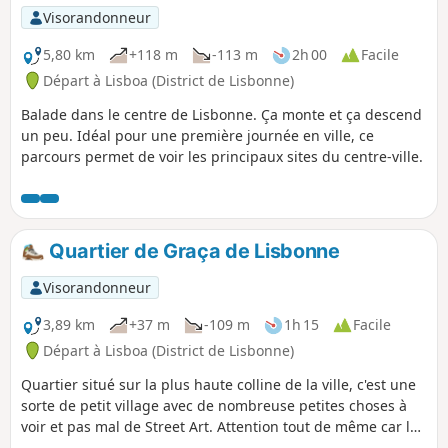
Visorandonneur
5,80 km
+118 m
-113 m
2h 00
Facile
Départ à Lisboa (District de Lisbonne)
Balade dans le centre de Lisbonne. Ça monte et ça descend
un peu. Idéal pour une première journée en ville, ce
parcours permet de voir les principaux sites du centre-ville.
Quartier de Graça de Lisbonne
Visorandonneur
3,89 km
+37 m
-109 m
1h 15
Facile
Départ à Lisboa (District de Lisbonne)
Quartier situé sur la plus haute colline de la ville, c'est une
sorte de petit village avec de nombreuse petites choses à
voir et pas mal de Street Art. Attention tout de même car les
rues sont souvent des pentes raides et il faut de bonne