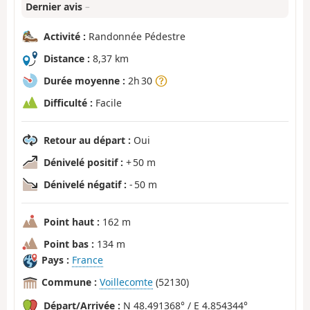
Dernier avis
–
Activité :
Randonnée Pédestre
Distance :
8,37 km
Durée moyenne :
2h 30
Difficulté :
Facile
Retour au départ :
Oui
Dénivelé positif :
+ 50 m
Dénivelé négatif :
- 50 m
Point haut :
162 m
Point bas :
134 m
Pays :
France
Commune :
Voillecomte
(52130)
Départ/Arrivée :
N 48.491368° / E 4.854344°