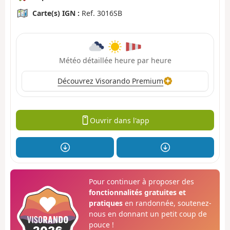
Carte(s) IGN :
Ref. 3016SB
Météo détaillée heure par heure
Découvrez Visorando Premium
Ouvrir dans l'app
Pour continuer à proposer des
fonctionnalités gratuites et
pratiques
en randonnée, soutenez-
nous en donnant un petit coup de
pouce !