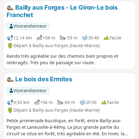
Bailly aux Forges - Le Giron-Le bois
Franchet
Visorandonneur
12,14 km
+58 m
-59 m
3h 40
Facile
Départ à Bailly-aux-Forges (Haute-Marne)
Rando très agréable sur des chemins bien propres et
ombragés. Très peu de passage sur route.
Le bois des Ermites
Visorandonneur
9,50 km
+56 m
-64 m
2h 50
Facile
Départ à Bailly-aux-Forges (Haute-Marne)
Petite promenade bucolique, en forêt, entre Bailly-aux-
Forges et Laneuville-à-Rémy. La plus grande partie du
circuit se situe en forêt, très agréable en été. En hiver, la