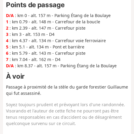
Points de passage
D/A
: km 0 - alt. 157 m - Parking Étang de la Boulaye
1
: km 0.79 - alt. 148 m - Carrefour de la boucle
2
: km 2.39 - alt. 147 m - Carrefour piste
3
: km 3 - alt. 153 m - D4
4
: km 4.37 - alt. 134 m - Carrefour voie ferroviaire
5
: km 5.1 - alt. 134 m - Pont et barrière
6
: km 5.79 - alt. 143 m - Carrefour piste
7
: km 7.04 - alt. 162 m - D4
D/A
: km 8.37 - alt. 157 m - Parking Étang de la Boulaye
À voir
Passage à proximité de la stèle du garde forestier Guillaume
qui fut assassiné.
Soyez toujours prudent et prévoyant lors d'une randonnée.
Visorando et l'auteur de cette fiche ne pourront pas être
tenus responsables en cas d'accident ou de désagrément
quelconque survenu sur ce circuit.