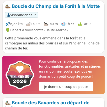
Boucle du Champ de la Forêt à la Motte
Visorandonneur
6,27 km
+40 m
-40 m
1h 55
Facile
Départ à Voillecomte (Haute-Marne)
Cette promenade vous emmène dans la forêt et la
campagne au milieu des prairies et sur l'ancienne ligne de
chemin de fer.
Pour continuer à proposer des
fonctionnalités gratuites et pratiques
en randonnée, soutenez-nous en
donnant un petit coup de pouce !
Je donne un coup de pouce
Boucle des Bavardes au départ de