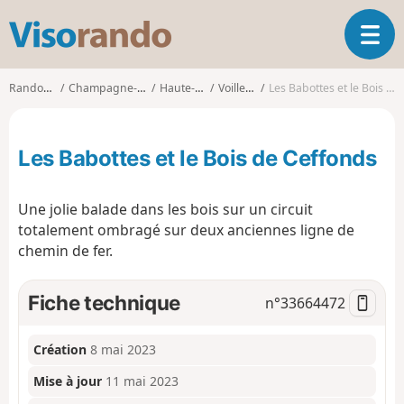
V
O
i
u
s
v
o
Randonnées
Champagne-Ardenne
Haute-Marne
Voillecomte
Les Babottes et le Bois de Ceffonds
r
r
i
a
r
n
Les Babottes et le Bois de Ceffonds
l
d
a
o
n
Une jolie balade dans les bois sur un circuit
a
totalement ombragé sur deux anciennes ligne de
v
chemin de fer.
i
g
a
Fiche technique
n°
33664472
t
i
o
Création
8 mai 2023
n
Mise à jour
11 mai 2023