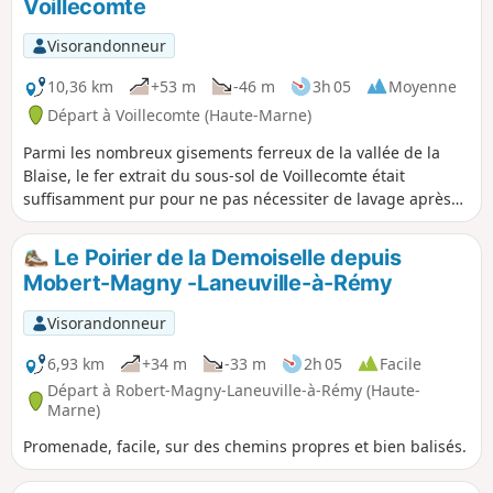
Voillecomte
Visorandonneur
10,36 km
+53 m
-46 m
3h 05
Moyenne
Départ à Voillecomte (Haute-Marne)
Parmi les nombreux gisements ferreux de la vallée de la
Blaise, le fer extrait du sous-sol de Voillecomte était
suffisamment pur pour ne pas nécessiter de lavage après
son concassage : une randonnée sur ces terres ferreuses.
Le Poirier de la Demoiselle depuis
Mobert-Magny -Laneuville-à-Rémy
Visorandonneur
6,93 km
+34 m
-33 m
2h 05
Facile
Départ à Robert-Magny-Laneuville-à-Rémy (Haute-
Marne)
Promenade, facile, sur des chemins propres et bien balisés.