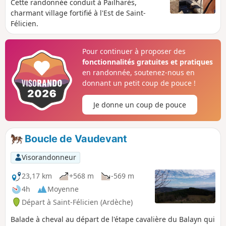
Cette randonnée conduit à Pailharès,
charmant village fortifié à l'Est de Saint-
Félicien.
Pour continuer à proposer des
fonctionnalités gratuites et pratiques
en randonnée, soutenez-nous en
donnant un petit coup de pouce !
Je donne un coup de pouce
Boucle de Vaudevant
Visorandonneur
23,17 km
+568 m
-569 m
4h
Moyenne
Départ à Saint-Félicien (Ardèche)
Balade à cheval au départ de l'étape cavalière du Balayn qui