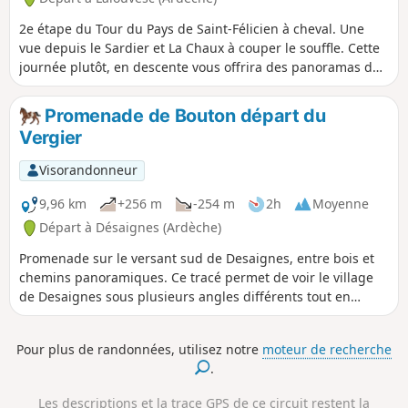
2e étape du Tour du Pays de Saint-Félicien à cheval. Une
vue depuis le Sardier et La Chaux à couper le souffle. Cette
journée plutôt, en descente vous offrira des panoramas de
crêtes, des passages dans des forêts de hêtres et sapins
sans compter de beaux châtaigniers.
Promenade de Bouton départ du
Vergier
Visorandonneur
9,96 km
+256 m
-254 m
2h
Moyenne
Départ à Désaignes (Ardèche)
Promenade sur le versant sud de Desaignes, entre bois et
chemins panoramiques. Ce tracé permet de voir le village
de Desaignes sous plusieurs angles différents tout en
prenant un peu de hauteur. Ce Chemin des Conchis est un
bel endroits pour galoper. Le tracé traverse plusieurs
Pour plus de randonnées, utilisez notre
moteur de recherche
hameaux et fermes avec des chiens qui peuvent être en
.
liberté.
Les descriptions et la trace GPS de ce circuit restent la