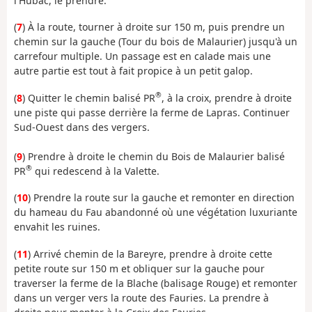
l'Hubac, le prendre.
(
7
) À la route, tourner à droite sur 150 m, puis prendre un
chemin sur la gauche (Tour du bois de Malaurier) jusqu'à un
carrefour multiple. Un passage est en calade mais une
autre partie est tout à fait propice à un petit galop.
®
(
8
) Quitter le chemin balisé PR
, à la croix, prendre à droite
une piste qui passe derrière la ferme de Lapras. Continuer
Sud-Ouest dans des vergers.
(
9
) Prendre à droite le chemin du Bois de Malaurier balisé
®
PR
qui redescend à la Valette.
(
10
) Prendre la route sur la gauche et remonter en direction
du hameau du Fau abandonné où une végétation luxuriante
envahit les ruines.
(
11
) Arrivé chemin de la Bareyre, prendre à droite cette
petite route sur 150 m et obliquer sur la gauche pour
traverser la ferme de la Blache (balisage Rouge) et remonter
dans un verger vers la route des Fauries. La prendre à