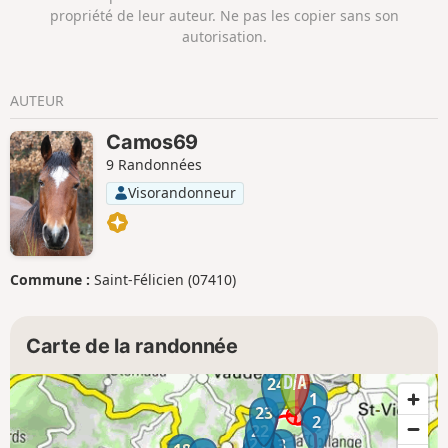
propriété de leur auteur. Ne pas les copier sans son
autorisation.
AUTEUR
Camos69
9 Randonnées
Visorandonneur
Commune :
Saint-Félicien (07410)
Carte de la randonnée
24
1
23
2
22
21
3
4