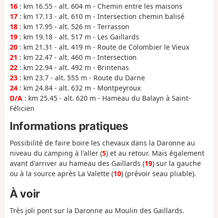
16
: km 16.55 - alt. 604 m - Chemin entre les maisons
17
: km 17.13 - alt. 610 m - Intersection chemin balisé
18
: km 17.95 - alt. 526 m - Terrasson
19
: km 19.18 - alt. 517 m - Les Gaillards
20
: km 21.31 - alt. 419 m - Route de Colombier le Vieux
21
: km 22.47 - alt. 460 m - Intersection
22
: km 22.94 - alt. 492 m - Brintenas
23
: km 23.7 - alt. 555 m - Route du Darne
24
: km 24.84 - alt. 632 m - Montpeyroux
D/A
: km 25.45 - alt. 620 m - Hameau du Balayn à Saint-
Félicien
Informations pratiques
Possibilité de faire boire les chevaux dans la Daronne au
niveau du camping à l'aller (
5
) et au retour. Mais également
avant d'arriver au hameau des Gaillards (
19
) sur la gauche
ou à la source après La Valette (
10
) (prévoir seau pliable).
À voir
Très joli pont sur la Daronne au Moulin des Gaillards.