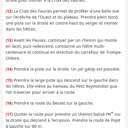
droite pour monter à la Croix des Fauries.
(
12
) La Croix des Fauries permet de profiter d'une belle vue
sur l'Ardèche de l'Ouest et du plateau. Prendre plein Nord,
une piste sur la droite en contre-haut du verger et monter
dans les hêtres.
(
13
) Avant les Pauses, continuer par un chemin qui monte
en lacet, puis redescend, contourne un hêtre multi-
centenaire et continue en direction du carrefour de Trompe-
Chèvre.
(
14
) Prendre la piste sur la droite. Un joli galop est possible.
(
15
) Prendre la large piste qui descend sur la gauche dans
les hêtres. Elle mène au hameau du Petit Reymondon que
l'on traverser pour arriver à la route.
(
16
) Prendre la route du Besset sur la gauche.
®
(
17
) Quitter la route pour prendre un chemin balisé PR
sur
la droite qui descend à Terrasson. Prendre la route de Pojot
à gauche sur 80 m.