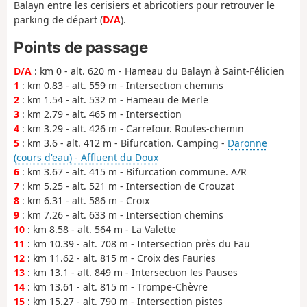
Balayn entre les cerisiers et abricotiers pour retrouver le
parking de départ (
D/A
).
Points de passage
D/A
: km 0 - alt. 620 m - Hameau du Balayn à Saint-Félicien
1
: km 0.83 - alt. 559 m - Intersection chemins
2
: km 1.54 - alt. 532 m - Hameau de Merle
3
: km 2.79 - alt. 465 m - Intersection
4
: km 3.29 - alt. 426 m - Carrefour. Routes-chemin
5
: km 3.6 - alt. 412 m - Bifurcation. Camping -
Daronne
(cours d'eau) - Affluent du Doux
6
: km 3.67 - alt. 415 m - Bifurcation commune. A/R
7
: km 5.25 - alt. 521 m - Intersection de Crouzat
8
: km 6.31 - alt. 586 m - Croix
9
: km 7.26 - alt. 633 m - Intersection chemins
10
: km 8.58 - alt. 564 m - La Valette
11
: km 10.39 - alt. 708 m - Intersection près du Fau
12
: km 11.62 - alt. 815 m - Croix des Fauries
13
: km 13.1 - alt. 849 m - Intersection les Pauses
14
: km 13.61 - alt. 815 m - Trompe-Chèvre
15
: km 15.27 - alt. 790 m - Intersection pistes