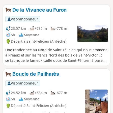
De la Vivance au Furon
Visorandonneur
23,57 km
+785 m
-778 m
5h
Moyenne
Départ à Saint-Félicien (Ardèche)
Une randonnée au Nord de Saint-Félicien qui nous emmène
à Préaux et sur les flancs Nord des bois de Saint-Victor. Ici
se fabrique le fameux caillé doux de Saint-Félicien à base
de lait de chèvre.
Boucle de Pailharès
Visorandonneur
24,52 km
+684 m
-677 m
6h
Moyenne
Départ à Saint-Félicien (Ardèche)