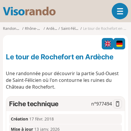
V
O
i
u
s
v
o
Randonnées
Rhône-Alpes
Ardèche
Saint-Félicien
Le tour de Rochefort en Ardèche
r
r
i
a
r
n
l
d
Le tour de Rochefort en Ardèche
a
o
n
a
Une randonnée pour découvrir la partie Sud-Ouest
v
de Saint-Félicien où l'on contourne les ruines du
i
Château de Rochefort.
g
a
t
Fiche technique
n°
977494
i
o
n
Création
17 févr. 2018
Mise à jour
13 janv. 2026