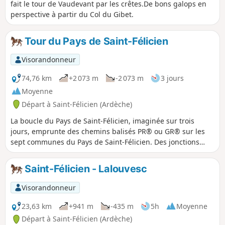
fait le tour de Vaudevant par les crêtes.De bons galops en
perspective à partir du Col du Gibet.
Tour du Pays de Saint-Félicien
Visorandonneur
74,76 km
+2 073 m
-2 073 m
3 jours
Moyenne
Départ à Saint-Félicien (Ardèche)
La boucle du Pays de Saint-Félicien, imaginée sur trois
jours, emprunte des chemins balisés PR® ou GR® sur les
sept communes du Pays de Saint-Félicien. Des jonctions
avec les boucles existantes du Comité départemental de
Tourisme équestre (Mont du Vivarais et Circuit des
Saint-Félicien - Lalouvesc
Châtaignes) sont possibles pour permettre à des
randonneurs au long cours de rallonger leur périple.
Visorandonneur
23,63 km
+941 m
-435 m
5h
Moyenne
Départ à Saint-Félicien (Ardèche)