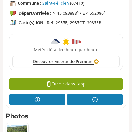
Commune :
Saint-Félicien
(07410)
Départ/Arrivée :
N 45.093888° / E 4.652086°
Carte(s) IGN :
Ref. 2935E, 2935OT, 3035SB
Météo détaillée heure par heure
Découvrez Visorando Premium
Ouvrir dans l'app
Photos