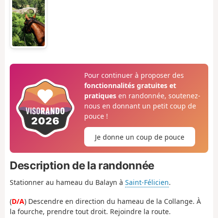
Pour continuer à proposer des
fonctionnalités gratuites et
pratiques
en randonnée, soutenez-
nous en donnant un petit coup de
pouce !
Je donne un coup de pouce
Description de la randonnée
Stationner au hameau du Balayn à
Saint-Félicien
.
(
D/A
) Descendre en direction du hameau de la Collange. À
la fourche, prendre tout droit. Rejoindre la route.