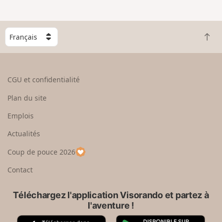
e
n
g
C
r
R
h
a
e
o
n
t
i
d
o
s
CGU et confidentialité
u
i
r
s
Plan du site
e
s
n
e
Emplois
h
z
Actualités
a
u
u
n
Coup de pouce 2026
t
p
a
Contact
y
s
Téléchargez l'application Visorando et partez à
l'aventure !
A
G