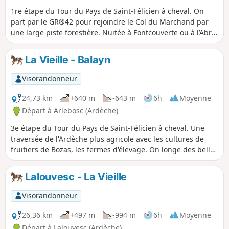
1re étape du Tour du Pays de Saint-Félicien à cheval. On
part par le GR®42 pour rejoindre le Col du Marchand par
une large piste forestière. Nuitée à Fontcouverte ou à l’Abri
du Pèlerin à Lalouvesc que l'on rejoint en contournant le
Mont Besset par l'Est.
La Vieille - Balayn
Visorandonneur
24,73 km
+640 m
-643 m
6h
Moyenne
Départ à Arlebosc (Ardèche)
3e étape du Tour du Pays de Saint-Félicien à cheval. Une
traversée de l'Ardèche plus agricole avec les cultures de
fruitiers de Bozas, les fermes d'élevage. On longe des belles
demeures et châteaux : Bozas, le Boze et son mur
d'enceinte, le Château de Corsas et on finit par le charmant
Lalouvesc - La Vieille
hameau de Montplot.
Visorandonneur
26,36 km
+497 m
-994 m
6h
Moyenne
Départ à Lalouvesc (Ardèche)