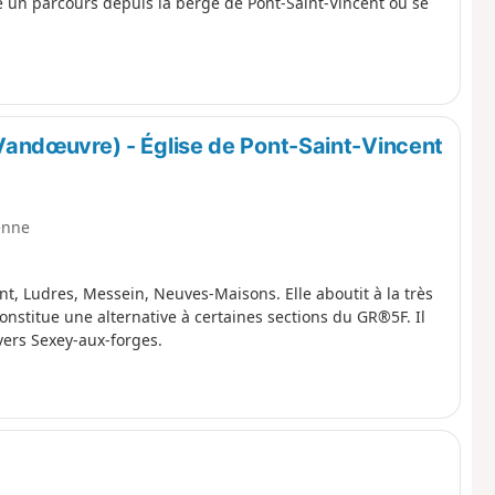
 un parcours depuis la berge de Pont-Saint-Vincent où se
andœuvre) - Église de Pont-Saint-Vincent
enne
, Ludres, Messein, Neuves-Maisons. Elle aboutit à la très
constitue une alternative à certaines sections du GR®5F. Il
vers Sexey-aux-forges.