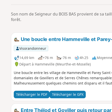
Son nom de Seigneur du BOIS BAS provient de sa taille
forêt.
Une boucle entre Hammeville et Parey
Visorandonneur
14,69 km
+76 m
-76 m
4h 25
Moyenn
Départ à Hammeville (Meurthe-et-Moselle)
Une boucle entre les village de Hammeville et Parey Saint 
domaniales de Govillers et de Serres Chênes remarquables
Malheureusement quelques chemins ont disparu et il faut 
Télécharger le PDF
Télécharger le GPX
Entre Thélod et Goviller puis retour par