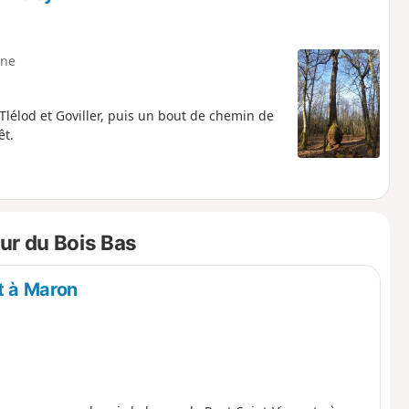
ne
lélod et Goviller, puis un bout de chemin de
êt.
ur du Bois Bas
t à Maron