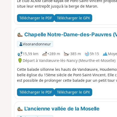
Le club ALNM canoë-kayak de Pont-Saint-Vincent propose
situe leur entrepôt jusqu'à la berge de Maron.
Télécharger le PDF
Télécharger le GPX
Chapelle Notre-Dame-des-Pauvres (V
Visorandonneur
15,59 km
+289 m
-385 m
5h 15
Moy
Départ à Vandœuvre-lès-Nancy (Meurthe-et-Moselle)
Cette balade sillonne les hauts de Vandœuvre, Houdemont
belle église du 15ème siècle de Pont-Saint-Vincent. Elle 
est possible de prolonger cette balade par un petit tour 
Télécharger le PDF
Télécharger le GPX
L'ancienne vallée de la Moselle