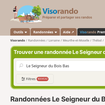
V
i
s
o
r
a
Outils
Randonnées
Aide ↗
Viso
rando
Pre
n
Visorando
Randonnées
Lorraine
Meurthe-et-Moselle
Thélod
d
o
Trouver une randonnée Le Seigneur 
Filtres
NOUVEAU
Randonnées Le Seigneur du B