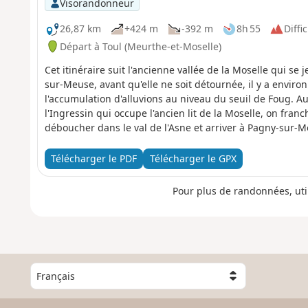
Visorandonneur
26,87 km
+424 m
-392 m
8h 55
Diffic
Départ à Toul (Meurthe-et-Moselle)
Cet itinéraire suit l'ancienne vallée de la Moselle qui se
sur-Meuse, avant qu'elle ne soit détournée, il y a enviro
l'accumulation d'alluvions au niveau du seuil de Foug. Au
l'Ingressin qui occupe l'ancien lit de la Moselle, on franc
déboucher dans le val de l'Asne et arriver à Pagny-sur-
des deux rivières.
Télécharger le PDF
Télécharger le GPX
Pour plus de randonnées, uti
C
h
o