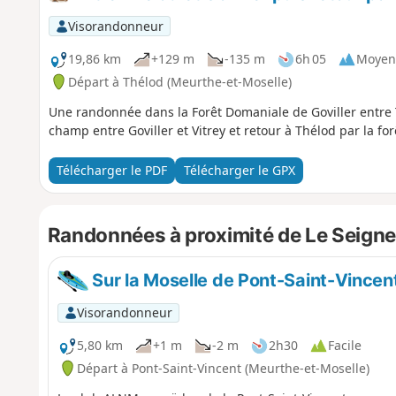
Visorandonneur
19,86 km
+129 m
-135 m
6h 05
Moyen
Départ à Thélod (Meurthe-et-Moselle)
Une randonnée dans la Forêt Domaniale de Goviller entre T
champ entre Goviller et Vitrey et retour à Thélod par la for
Télécharger le PDF
Télécharger le GPX
Randonnées à proximité de Le Seigne
Sur la Moselle de Pont-Saint-Vincen
Visorandonneur
5,80 km
+1 m
-2 m
2h30
Facile
Départ à Pont-Saint-Vincent (Meurthe-et-Moselle)