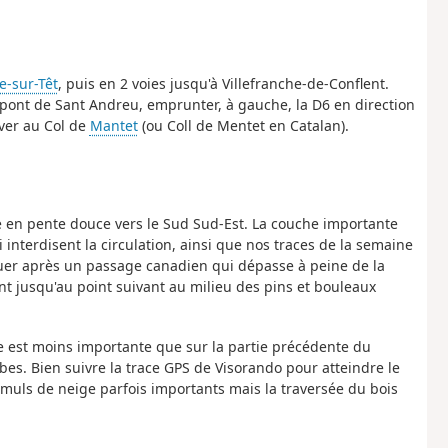
le-sur-Têt
, puis en 2 voies jusqu'à Villefranche-de-Conflent.
le pont de Sant Andreu, emprunter, à gauche, la D6 en direction
iver au Col de
Mantet
(ou Coll de Mentet en Catalan).
e en pente douce vers le Sud Sud-Est. La couche importante
interdisent la circulation, ainsi que nos traces de la semaine
inuer après un passage canadien qui dépasse à peine de la
nt jusqu'au point suivant au milieu des pins et bouleaux
ente est moins importante que sur la partie précédente du
es. Bien suivre la trace GPS de Visorando pour atteindre le
muls de neige parfois importants mais la traversée du bois