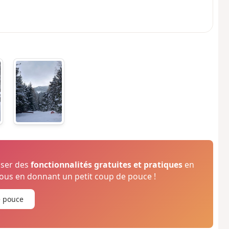
oser des
fonctionnalités gratuites et pratiques
en
us en donnant un petit coup de pouce !
e pouce