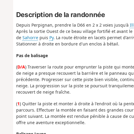
Description de la randonnée
Depuis Perpignan, prendre la D66 en 2 x 2 voies jusqu'à
Il
Après la sortie Ouest de ce beau village fortifié et avant 
de
Sahorre
puis
Py
. La route étroite en lacets permet d'arr
Stationner à droite en bordure d'un enclos à bétail.
Pas de balisage
(
D/A
) Traverser la route pour emprunter la piste qui mont
de neige a presque recouvert la barrière et le panneau qui 
précédente. Progresser sur cette piste bien visible, cont
neige. La progression sur la piste se poursuit tranquileme
recouvert de neige fraîche.
(
1
) Quitter la piste et monter à droite à l'endroit où la p
parcours. Effectuer la montée en faisant des grandes courb
point suivant. La montée est rendue pénible à cause de cu
offre une aventure exceptionnelle.
Balisage Jaune