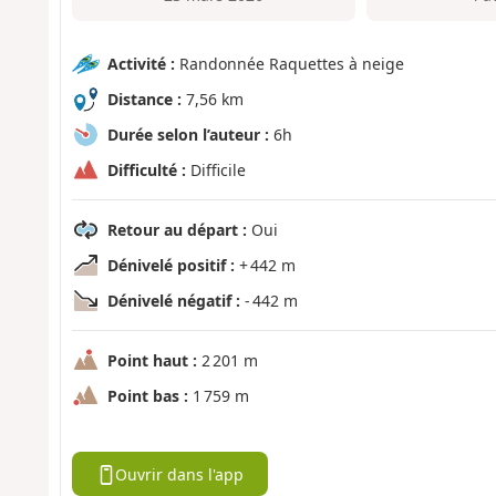
Activité :
Randonnée Raquettes à neige
Distance :
7,56 km
Durée selon l’auteur :
6h
Difficulté :
Difficile
Retour au départ :
Oui
Dénivelé positif :
+ 442 m
Dénivelé négatif :
- 442 m
Point haut :
2 201 m
Point bas :
1 759 m
Ouvrir dans l'app