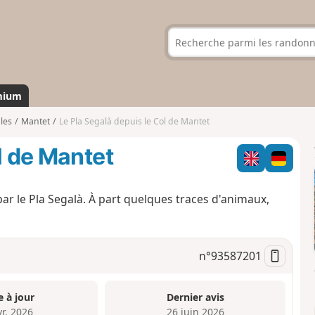
mium
les
Mantet
Le Pla Segalà depuis le Col de Mantet
l de Mantet
ar le Pla Segalà. À part quelques traces d'animaux,
n°
93587201
e à jour
Dernier avis
vr. 2026
26 juin 2026