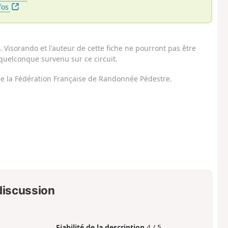
nfos
Visorando et l'auteur de cette fiche ne pourront pas être
uelconque survenu sur ce circuit.
 de la Fédération Française de Randonnée Pédestre.
 discussion
Fiabilité de la description
4 / 5