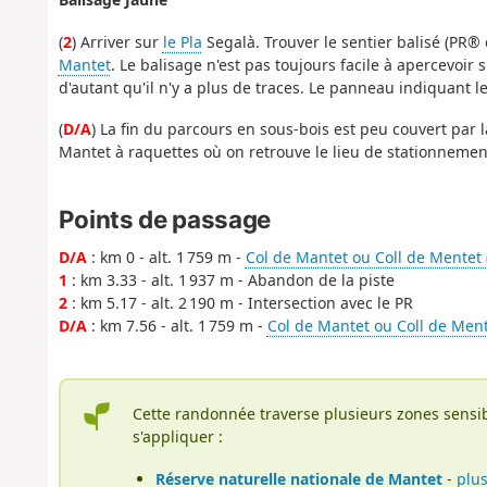
(
2
) Arriver sur
le Pla
Segalà. Trouver le sentier balisé (PR®
Mantet
. Le balisage n'est pas toujours facile à apercevoir s
d'autant qu'il n'y a plus de traces. Le panneau indiquant le
(
D/A
) La fin du parcours en sous-bois est peu couvert par 
Mantet à raquettes où on retrouve le lieu de stationnemen
Points de passage
D/A
: km 0 - alt. 1 759 m -
Col de Mantet ou Coll de Mentet 
1
: km 3.33 - alt. 1 937 m - Abandon de la piste
2
: km 5.17 - alt. 2 190 m - Intersection avec le PR
D/A
: km 7.56 - alt. 1 759 m -
Col de Mantet ou Coll de Ment
Cette randonnée traverse plusieurs zones sensi
s'appliquer :
Réserve naturelle nationale de Mantet
-
plus