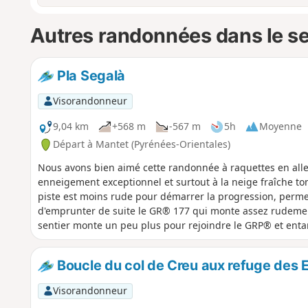
Autres randonnées dans le s
Pla Segalà
Visorandonneur
9,04 km
+568 m
-567 m
5h
Moyenne
Départ à Mantet (Pyrénées-Orientales)
Nous avons bien aimé cette randonnée à raquettes en aller
enneigement exceptionnel et surtout à la neige fraîche to
piste est moins rude pour démarrer la progression, permet
d'emprunter de suite le GR® 177 qui monte assez rudement 
sentier monte un peu plus pour rejoindre le GRP® et en
atteindre le Pla Segalà, objectif de la journée.
Boucle du col de Creu aux refuge des 
Visorandonneur