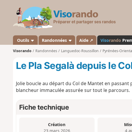
V
i
s
o
r
a
Outils
Randonnées
Aide ↗
Viso
rando
Pre
n
Visorando
Randonnées
Languedoc-Roussillon
Pyrénées-Orienta
d
o
Le Pla Segalà depuis le Co
Jolie boucle au départ du Col de Mantet en passant p
blancheur immaculée assurée sur tout le parcours.
Fiche technique
Création
Mis
23 mars 2026
4 a