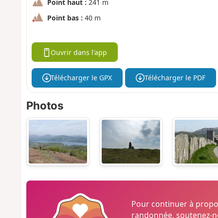
Point haut :
241 m
Point bas :
40 m
Ouvrir dans l'app
Télécharger le GPX
Télécharger le PDF
Photos
Pour continuer à prop
randonnée, soutenez-no