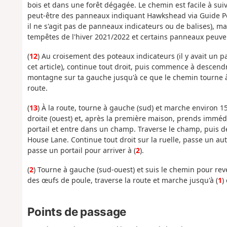
bois et dans une forêt dégagée. Le chemin est facile à suiv
peut-être des panneaux indiquant Hawkshead via Guide Post
il ne s'agit pas de panneaux indicateurs ou de balises), ma
tempêtes de l'hiver 2021/2022 et certains panneaux peuv
(
12
) Au croisement des poteaux indicateurs (il y avait un 
cet article), continue tout droit, puis commence à descendr
montagne sur ta gauche jusqu'à ce que le chemin tourne à 
route.
(
13
) À la route, tourne à gauche (sud) et marche environ 1
droite (ouest) et, après la première maison, prends immé
portail et entre dans un champ. Traverse le champ, puis de
House Lane. Continue tout droit sur la ruelle, passe un au
passe un portail pour arriver à (
2
).
(
2
) Tourne à gauche (sud-ouest) et suis le chemin pour re
des œufs de poule, traverse la route et marche jusqu'à (
1
)
Points de passage