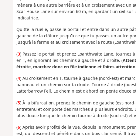
mènera à une autre barrière et à un croisement avec un au
Scar House Lane sur environ 60 m, en gardant un œil sur un
indicatrice.
Quitte la ruelle, passe le portail et entre dans un autre
gauche de la clôture jusqu'à ce que tu passes un autre port
jusqu'à la ferme et au croisement avec la route (Loanthwai
(
3
) Passez le portail et prenez Loanthwaite Lane, tournez à 
en T, en ignorant les chemins à gauche et à droite. (
Attent
étroite, marchez donc en file indienne et faites attention
(
4
) Au croisement en T, tourne à gauche (nord-est) et marc
panneau et un chemin sur ta droite. Tourne à droite (ouest
Latterbarrow Fell. Le chemin est d'abord en pente douce e
(
5
) À la bifurcation, prenez le chemin de gauche (est-nord-
entretenu et comporte des marches à plusieurs endroits. La
plus douce lorsque le chemin tourne à droite (sud-est) 
(
6
) Après avoir profité de la vue, depuis le monument, pr
est, qui descend et pénètre dans un bois clairsemé. Il trav