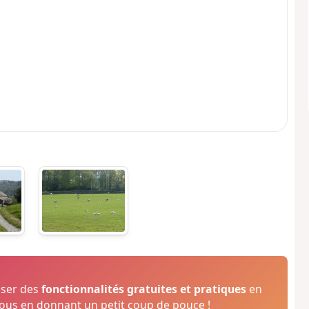
oser des
fonctionnalités gratuites et pratiques
en
us en donnant un petit coup de pouce !