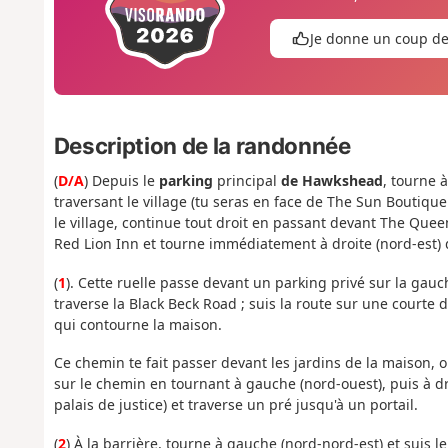
Je donne un coup d
Description de la randonnée
(
D/A
) Depuis le
parking
principal
de Hawkshead
, tourne 
traversant le village (tu seras en face de The Sun Boutiqu
le village, continue tout droit en passant devant The Queen
Red Lion Inn et tourne immédiatement à droite (nord-est) 
(
1
). Cette ruelle passe devant un parking privé sur la gauc
traverse la Black Beck Road ; suis la route sur une courte 
qui contourne la maison.
Ce chemin te fait passer devant les jardins de la maison, o
sur le chemin en tournant à gauche (nord-ouest), puis à dro
palais de justice) et traverse un pré jusqu'à un portail.
(
2
) À la barrière, tourne à gauche (nord-nord-est) et suis