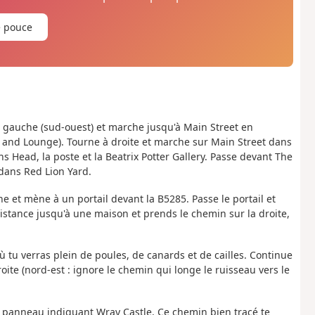
e pouce
à gauche (sud-ouest) et marche jusqu'à Main Street en
e and Lounge). Tourne à droite et marche sur Main Street dans
s Head, la poste et la Beatrix Potter Gallery. Passe devant The
dans Red Lion Yard.
he et mène à un portail devant la B5285. Passe le portail et
distance jusqu'à une maison et prends le chemin sur la droite,
ù tu verras plein de poules, de canards et de cailles. Continue
ite (nord-est : ignore le chemin qui longe le ruisseau vers le
 le panneau indiquant Wray Castle. Ce chemin bien tracé te