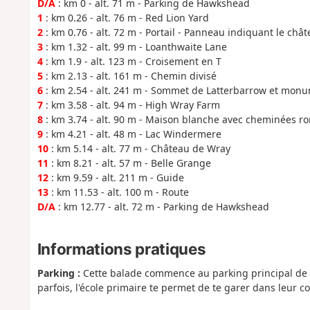
D/A
: km 0 - alt. 71 m - Parking de Hawkshead
1
: km 0.26 - alt. 76 m - Red Lion Yard
2
: km 0.76 - alt. 72 m - Portail - Panneau indiquant le châ
3
: km 1.32 - alt. 99 m - Loanthwaite Lane
4
: km 1.9 - alt. 123 m - Croisement en T
5
: km 2.13 - alt. 161 m - Chemin divisé
6
: km 2.54 - alt. 241 m - Sommet de Latterbarrow et mon
7
: km 3.58 - alt. 94 m - High Wray Farm
8
: km 3.74 - alt. 90 m - Maison blanche avec cheminées r
9
: km 4.21 - alt. 48 m - Lac Windermere
10
: km 5.14 - alt. 77 m - Château de Wray
11
: km 8.21 - alt. 57 m - Belle Grange
12
: km 9.59 - alt. 211 m - Guide
13
: km 11.53 - alt. 100 m - Route
D/A
: km 12.77 - alt. 72 m - Parking de Hawkshead
Informations pratiques
Parking :
Cette balade commence au parking principal de Ha
parfois, l'école primaire te permet de te garer dans leur c