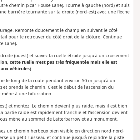
tre chemin (Scar House Lane). Tourne à gauche (nord) et suis
e barrière tournante sur ta droite (nord-est) avec une flèche
 pâturage. Remonte doucement le champ en suivant le côté
ail pour te retrouver du côté droit de la clôture. Continue
te Lane).
droite (ouest) et suivez la ruelle étroite jusqu'à un croisement
ion, cette ruelle n'est pas très fréquentée mais elle est
 aux véhicules
).
he le long de la route pendant environ 50 m jusqu'à un
) et prends le chemin. C'est le début de l'ascension du
t mène à une bifurcation.
est) et montez. Le chemin devient plus raide, mais il est bien
 partie raide est rapidement franchie et l'ascension devient
et vous mène au sommet de Latterbarrow et au monument.
enez un chemin herbeux bien visible en direction nord-nord-
erse un petit ruisseau et continue jusqu'à rejoindre la piste