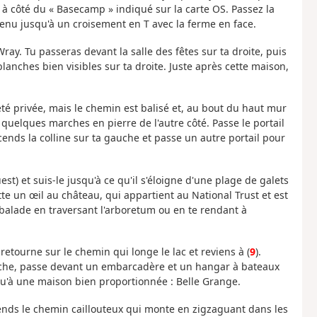
e à côté du « Basecamp » indiqué sur la carte OS. Passez la
tenu jusqu'à un croisement en T avec la ferme en face.
Wray. Tu passeras devant la salle des fêtes sur ta droite, puis
ches bien visibles sur ta droite. Juste après cette maison,
iété privée, mais le chemin est balisé et, au bout du haut mur
c quelques marches en pierre de l'autre côté. Passe le portail
nds la colline sur ta gauche et passe un autre portail pour
t) et suis-le jusqu'à ce qu'il s'éloigne d'une plage de galets
e un œil au château, qui appartient au National Trust et est
a balade en traversant l'arboretum ou en te rendant à
, retourne sur le chemin qui longe le lac et reviens à (
9
).
auche, passe devant un embarcadère et un hangar à bateaux
u'à une maison bien proportionnée : Belle Grange.
prends le chemin caillouteux qui monte en zigzaguant dans les