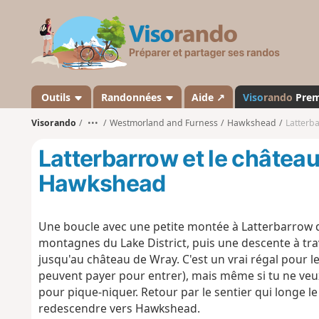
V
i
s
o
r
a
Outils
Randonnées
Aide ↗
Viso
rando
Pre
n
Visorando
•••
Westmorland and Furness
Hawkshead
Latterb
d
o
Latterbarrow et le châtea
Hawkshead
Une boucle avec une petite montée à Latterbarrow 
montagnes du Lake District, puis une descente à trave
jusqu'au château de Wray. C'est un vrai régal pour
peuvent payer pour entrer), mais même si tu ne veux 
pour pique-niquer. Retour par le sentier qui longe le
redescendre vers Hawkshead.