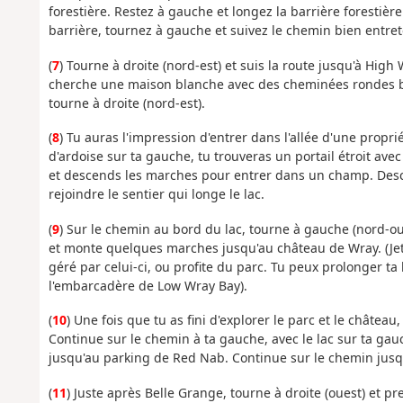
forestière. Restez à gauche et longez la barrière forestièr
barrière, tournez à gauche et suivez le chemin bien entre
(
7
) Tourne à droite (nord-est) et suis la route jusqu'à High 
cherche une maison blanche avec des cheminées rondes blan
tourne à droite (nord-est).
(
8
) Tu auras l'impression d'entrer dans l'allée d'une propr
d'ardoise sur ta gauche, tu trouveras un portail étroit ave
et descends les marches pour entrer dans un champ. Desce
rejoindre le sentier qui longe le lac.
(
9
) Sur le chemin au bord du lac, tourne à gauche (nord-oues
et monte quelques marches jusqu'au château de Wray. (Jett
géré par celui-ci, ou profite du parc. Tu peux prolonger t
l'embarcadère de Low Wray Bay).
(
10
) Une fois que tu as fini d'explorer le parc et le château
Continue sur le chemin à ta gauche, avec le lac sur ta g
jusqu'au parking de Red Nab. Continue sur le chemin jusq
(
11
) Juste après Belle Grange, tourne à droite (ouest) et 