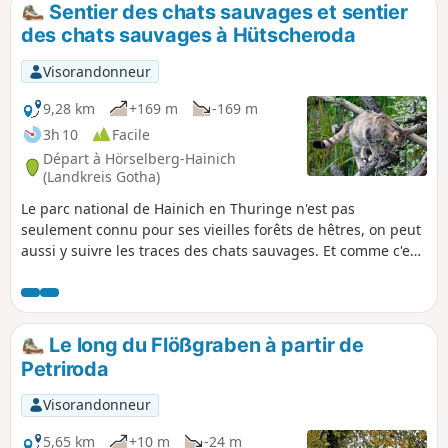
Sentier des chats sauvages et sentier
p
des chats sauvages à Hütscheroda
Visorandonneur
9,28 km
+169 m
-169 m
3h 10
Facile
Départ à Hörselberg-Hainich
(Landkreis Gotha)
Le parc national de Hainich en Thuringe n'est pas
seulement connu pour ses vieilles forêts de hêtres, on peut
aussi y suivre les traces des chats sauvages. Et comme c'est
rare de voir ces animaux timides dans la nature, le village
des chats sauvages de Hütscheroda te dit tout sur eux et te
permet même de les voir de près quand ils sont nourris
dans leur enclos.
Le long du Flößgraben à partir de
Petriroda
Visorandonneur
5,65 km
+10 m
-24 m