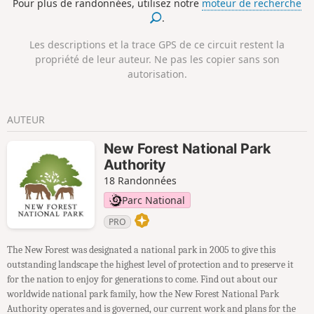
Pour plus de randonnées, utilisez notre
moteur de recherche
traverser la voie ferrée pour entrer dans Ashurst Wood.
.
Continue ensuite sur une route qui serpente agréablement
à travers d'anciens pâturages boisés et traverse une prairie
Les descriptions et la trace GPS de ce circuit restent la
pour arriver aux vestiges historiques d'une maison de
propriété de leur auteur. Ne pas les copier sans son
salpêtre. Retourne au village d'Ashurst par une piste
autorisation.
cyclable en bord de route.
AUTEUR
New Forest National Park
Authority
18 Randonnées
Parc National
PRO
The New Forest was designated a national park in 2005 to give this
outstanding landscape the highest level of protection and to preserve it
for the nation to enjoy for generations to come. Find out about our
worldwide national park family, how the New Forest National Park
Authority operates and is governed, our current work and plans for the