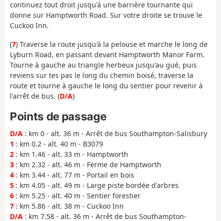
continuez tout droit jusqu'à une barrière tournante qui
donne sur Hamptworth Road. Sur votre droite se trouve le
Cuckoo Inn.
(
7
) Traverse la route jusqu'à la pelouse et marche le long de
Lyburn Road, en passant devant Hamptworth Manor Farm.
Tourne à gauche au triangle herbeux jusqu'au gué, puis
reviens sur tes pas le long du chemin boisé, traverse la
route et tourne à gauche le long du sentier pour revenir à
l'arrêt de bus. (
D/A
)
Points de passage
D/A
: km 0 - alt. 36 m - Arrêt de bus Southampton-Salisbury
1
: km 0.2 - alt. 40 m - B3079
2
: km 1.46 - alt. 33 m - Hamptworth
3
: km 2.32 - alt. 46 m - Ferme de Hamptworth
4
: km 3.44 - alt. 77 m - Portail en bois
5
: km 4.05 - alt. 49 m - Large piste bordée d'arbres
6
: km 5.25 - alt. 40 m - Sentier forestier
7
: km 5.86 - alt. 38 m - Cuckoo Inn
D/A
: km 7.58 - alt. 36 m - Arrêt de bus Southampton-