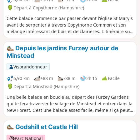
Départ à Copythorne (Hampshire)
Cette balade commence par passer devant l'église St Mary's
avant de serpenter à travers Copythorne Common et son
mélange intéressant de bois et de clairières. L'itinéraire suit
ensuite des sentiers bordés de rhododendrons et de bois
jusqu'à la rivière Cadnam et les communes du nord. Ici, tu
Depuis les jardins Furzey autour de
peux observer des poneys paître avant de revenir par
Minstead
Newbridge et Copythorne Common jusqu'au point de
départ.
Visorandonneur
6,90 km
+88 m
-88 m
2h 15
Facile
Départ à Minstead (Hampshire)
Une belle balade en boucle au départ des Furzey Gardens
qui te fera traverser le village de Minstead et entrer dans la
New Forest. C'est une balade assez facile, même si ça peut
être boueux par endroits. La balade commence au parking
des Furzey Gardens (gratuit) où tu trouveras un café sympa
Godshill et Castle Hill
qui sert des boissons et des collations. Les Furzey Gardens
sont une association caritative qui aide les personnes ayant
Parc National