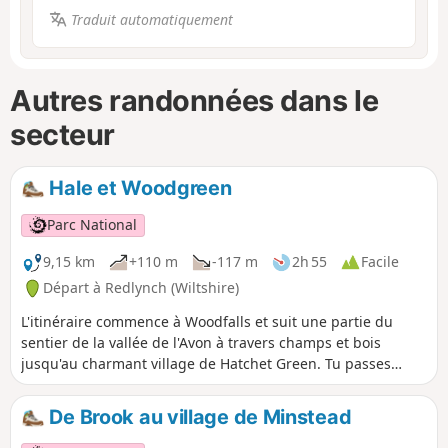
Traduit automatiquement
Autres randonnées dans le
secteur
Hale et Woodgreen
Parc National
9,15 km
+110 m
-117 m
2h 55
Facile
Départ à Redlynch (Wiltshire)
L'itinéraire commence à Woodfalls et suit une partie du
sentier de la vallée de l'Avon à travers champs et bois
jusqu'au charmant village de Hatchet Green. Tu passes
ensuite devant Hale House et l'église St Mary's avant de
longer la paisible rivière Avon. À Woodgreen, tu peux
De Brook au village de Minstead
explorer une communauté rurale avec une forte identité
villageoise. La promenade revient par des sentiers