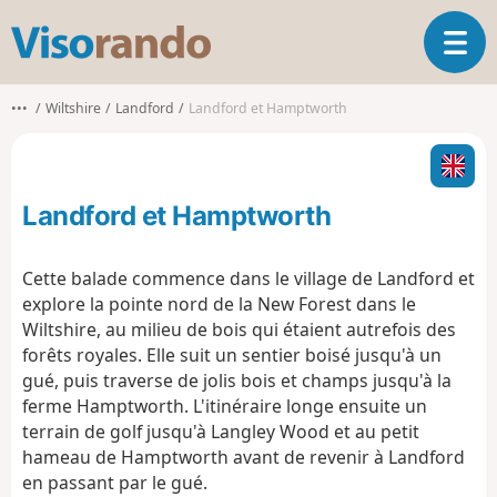
V
O
i
u
s
v
o
•••
Wiltshire
Landford
Landford et Hamptworth
r
r
i
a
r
n
l
d
Landford et Hamptworth
a
o
n
a
Cette balade commence dans le village de Landford et
v
explore la pointe nord de la New Forest dans le
i
Wiltshire, au milieu de bois qui étaient autrefois des
g
forêts royales. Elle suit un sentier boisé jusqu'à un
a
t
gué, puis traverse de jolis bois et champs jusqu'à la
i
ferme Hamptworth. L'itinéraire longe ensuite un
o
terrain de golf jusqu'à Langley Wood et au petit
n
hameau de Hamptworth avant de revenir à Landford
en passant par le gué.