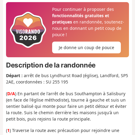
Pour continuer à proposer des
fonctionnalités gratuites et
pratiques
en randonnée, soutenez-
nous en donnant un petit coup de
pouce !
Je donne un coup de pouce
Description de la randonnée
Départ :
arrêt de bus Lyndhurst Road (église), Landford, SP5
2AE, coordonnées : SU 255 195
(
D/A
) En partant de l'arrêt de bus Southampton à Salisbury
(en face de l'église méthodiste), tourne à gauche et suis un
sentier balisé qui monte pour faire un petit détour et éviter
la route. Suis le chemin derrière les maisons jusqu'à un
petit bois, puis rejoins la route principale.
(
1
) Traverse la route avec précaution pour rejoindre une