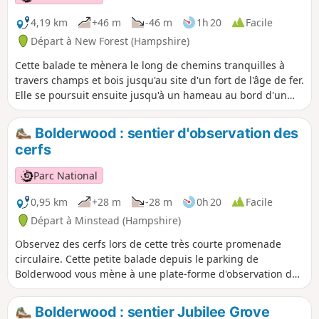
des difficultés d'apprentissage et sont ouverts au public.
Une donation raisonnable est demandée à l'entrée.
4,19 km
+46 m
-46 m
1h 20
Facile
Départ à New Forest (Hampshire)
Cette balade te mènera le long de chemins tranquilles à
travers champs et bois jusqu'au site d'un fort de l'âge de fer.
Elle se poursuit ensuite jusqu'à un hameau au bord d'un
ruisseau, à l'orée de Castle Hill. Tu pourras admirer la vue
sur la magnifique vallée de l'Avon, avec ses prairies et ses
Bolderwood : sentier d'observation des
pâturages riches en faune sauvage, et faire un détour
cerfs
facultatif par le fort de Castle Hill avant de revenir à
Godshill par des chemins à travers champs et bois.
Parc National
0,95 km
+28 m
-28 m
0h 20
Facile
Départ à Minstead (Hampshire)
Observez des cerfs lors de cette très courte promenade
circulaire. Cette petite balade depuis le parking de
Bolderwood vous mène à une plate-forme d'observation des
cerfs surplombant des champs où l'on peut régulièrement
apercevoir des troupeaux de daims sauvages. De Pâques à
Bolderwood : sentier Jubilee Grove
mi-septembre, le troupeau est nourri quotidiennement par