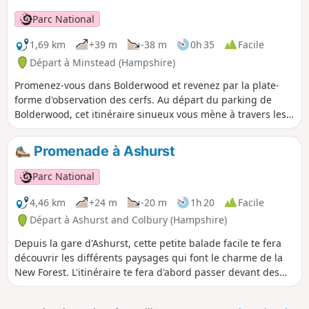
l'un des gardes forestiers de Forestry England.
Parc National
1,69 km
+39 m
-38 m
0h 35
Facile
Départ à Minstead (Hampshire)
Promenez-vous dans Bolderwood et revenez par la plate-
forme d'observation des cerfs. Au départ du parking de
Bolderwood, cet itinéraire sinueux vous mène à travers les
champs où paissent les cerfs et devant des arbres
majestueux, dont les plus anciens datent de 1860.
Promenade à Ashurst
Malheureusement, un grand nombre d'arbres ont été
détruits lors des grandes tempêtes de 1987 et 1991, mais
Parc National
de nombreux nouveaux arbres ont été plantés et d'autres le
seront dans les années à venir.
4,46 km
+24 m
-20 m
1h 20
Facile
Départ à Ashurst and Colbury (Hampshire)
Depuis la gare d'Ashurst, cette petite balade facile te fera
découvrir les différents paysages qui font le charme de la
New Forest. L'itinéraire te fera d'abord passer devant des
prairies ouvertes où paissent des poneys, puis à travers
Churchplace Inclosure, une plantation de bois, avant de