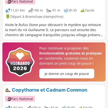
Parc National
ombragés et des bois jusqu'à Hatchett Green, puis à
Woodfalls.
11,61 km
+96 m
-91 m
3h 35
Facile
Départ à Bramshaw (Hampshire)
Visite le Rufus Stone pour découvrir le mystère qui entoure
la mort du roi Guillaume II. Le parcours suit ensuite des
chemins de campagne tranquilles jusqu'au village préservé
de Minstead, où le célèbre écrivain policier et spirite Sir
Arthur Conan Doyle est enterré dans le cimetière de l'église
Pour continuer à proposer des
All Saints. Retourne à Canterton et Brook par des chemins
fonctionnalités gratuites et pratiques
sinueux et des champs.
en randonnée, soutenez-nous en
donnant un petit coup de pouce !
Je donne un coup de pouce
Copythorne et Cadnam Common
Parc National
6,60 km
+38 m
-33 m
2h 00
Facile