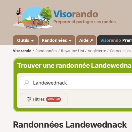
V
i
s
o
r
a
Outils
Randonnées
Aide ↗
Viso
rando
Pre
n
Visorando
Randonnées
Royaume-Uni
Angleterre
Cornouailles
d
o
Trouver une randonnée Landewedna
Filtres
NOUVEAU
Randonnées Landewednack