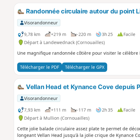
Randonnée circulaire autour du point L
Visorandonneur
9,78 km
+219 m
-220 m
3h 25
Facile
Départ à Landewednack (Cornouailles)
Une magnifique randonnée côtière pour visiter le célèbre 
Télécharger le PDF
Télécharger le GPX
Vellan Head et Kynance Cove depuis 
Visorandonneur
7,93 km
+111 m
-117 m
2h 35
Facile
Départ à Mullion (Cornouailles)
Cette jolie balade circulaire assez plate te permet de déc
longeant Vellan Head jusqu'à la jolie crique de Kynance Co