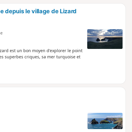
o
a
 depuis le village de Lizard
i
m
p
e
izard est un bon moyen d'explorer le point
es superbes criques, sa mer turquoise et