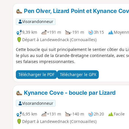
Pen Olver, Lizard Point et Kynance Cove
Visorandonneur
9,39 km
+191 m
-191 m
3h 15
Moyenn
Départ à Landewednack (Cornouailles)
Cette boucle qui suit principalement le sentier côtier du L
le plus au sud de la Grande-Bretagne continentale, avec s
ses falaises impressionnantes.
Télécharger le PDF
Télécharger le GPX
Kynance Cove - boucle par Lizard
Visorandonneur
6,95 km
+131 m
-140 m
2h 20
Facile
Départ à Landewednack (Cornouailles)