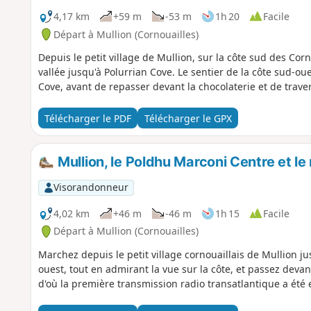
4,17 km
+59 m
-53 m
1h 20
Facile
Départ à Mullion (Cornouailles)
Depuis le petit village de Mullion, sur la côte sud des Co
vallée jusqu'à Polurrian Cove. Le sentier de la côte sud-oue
Cove, avant de repasser devant la chocolaterie et de travers
Télécharger le PDF
Télécharger le GPX
Mullion, le Poldhu Marconi Centre et 
Visorandonneur
4,02 km
+46 m
-46 m
1h 15
Facile
Départ à Mullion (Cornouailles)
Marchez depuis le petit village cornouaillais de Mullion jus
ouest, tout en admirant la vue sur la côte, et passez dev
d'où la première transmission radio transatlantique a été 