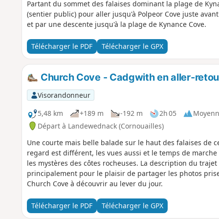
Partant du sommet des falaises dominant la plage de Kynan
(sentier public) pour aller jusqu'à Polpeor Cove juste avant 
et par une descente jusqu'à la plage de Kynance Cove.
Télécharger le PDF
Télécharger le GPX
Church Cove - Cadgwith en aller-retou
Visorandonneur
5,48 km
+189 m
-192 m
2h 05
Moyenn
Départ à Landewednack (Cornouailles)
Une courte mais belle balade sur le haut des falaises de c
regard est différent, les vues aussi et le temps de march
les mystères des côtes rocheuses. La description du trajet
principalement pour le plaisir de partager les photos pris
Church Cove à découvrir au lever du jour.
Télécharger le PDF
Télécharger le GPX