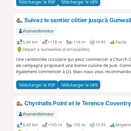
Télécharger le PDF
Télécharger le GPX
Suivez le sentier côtier jusqu'à Gunw
Visorandonneur
5,04 km
+118 m
-114 m
1h 45
Facile
Départ à Gunwalloe (Cornouailles)
Une randonnée circulaire qui peut commencer à Church C
de campagne proposant une bonne cuisine de pub. Comme i
également commencer à (2). Mais nous vous recommandons d
Télécharger le PDF
Télécharger le GPX
Chynhalls Point et le Terence Coventr
Visorandonneur
4,45 km
+105 m
-105 m
1h 35
Moyenn