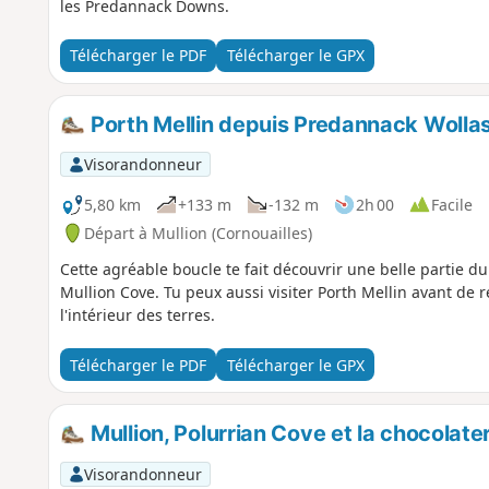
les Predannack Downs.
Télécharger le PDF
Télécharger le GPX
Porth Mellin depuis Predannack Wolla
Visorandonneur
5,80 km
+133 m
-132 m
2h 00
Facile
Départ à Mullion (Cornouailles)
Cette agréable boucle te fait découvrir une belle partie d
Mullion Cove. Tu peux aussi visiter Porth Mellin avant de 
l'intérieur des terres.
Télécharger le PDF
Télécharger le GPX
Mullion, Polurrian Cove et la chocolate
Visorandonneur