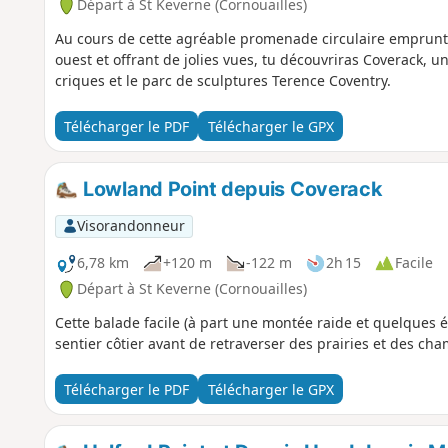
Départ à St Keverne (Cornouailles)
Au cours de cette agréable promenade circulaire emprunta
ouest et offrant de jolies vues, tu découvriras Coverack, 
criques et le parc de sculptures Terence Coventry.
Télécharger le PDF
Télécharger le GPX
Lowland Point depuis Coverack
Visorandonneur
6,78 km
+120 m
-122 m
2h 15
Facile
Départ à St Keverne (Cornouailles)
Cette balade facile (à part une montée raide et quelques é
sentier côtier avant de retraverser des prairies et des cha
Télécharger le PDF
Télécharger le GPX