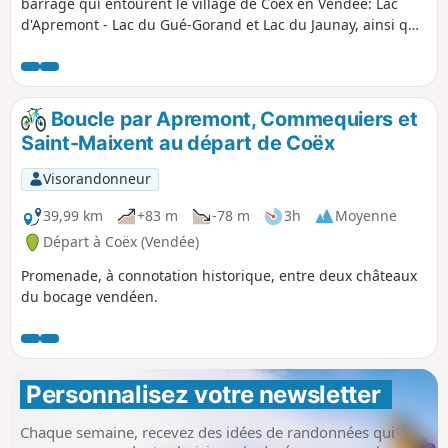
barrage qui entourent le village de Coëx en Vendée: Lac
d'Apremont - Lac du Gué-Gorand et Lac du Jaunay, ainsi que
la campagne entre ces lacs.
Boucle par Apremont, Commequiers et
Saint-Maixent au départ de Coëx
Visorandonneur
39,99 km
+83 m
-78 m
3h
Moyenne
Départ à Coëx (Vendée)
Promenade, à connotation historique, entre deux châteaux
du bocage vendéen.
Personnalisez votre newsletter 
Chaque semaine, recevez des idées de randonnées qui