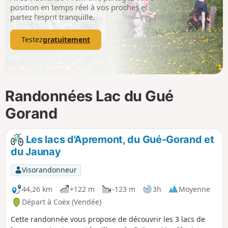
p
position en temps réel à vos proches et
partez l’esprit tranquille.
Testez
gratuitement
Randonnées Lac du Gué
Gorand
Les lacs d'Apremont, du Gué-Gorand et
du Jaunay
Visorandonneur
44,26 km
+122 m
-123 m
3h
Moyenne
Départ à Coëx (Vendée)
Cette randonnée vous propose de découvrir les 3 lacs de