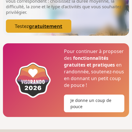
vous correspondent : choisissez la durée moyenne, la
difficulté, la zone et le type d’activités que vous souhaitez
privilégier.
Testez
gratuitement
Pour continuer à proposer
des
fonctionnalités
gratuites et pratiques
en
randonnée, soutenez-nous
en donnant un petit coup
de pouce !
Je donne un coup de
pouce