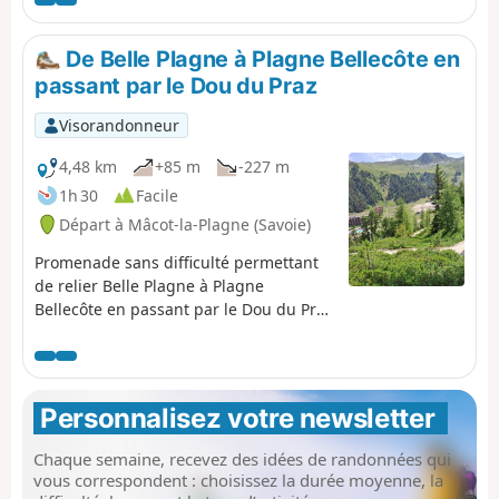
toute en descente permet d'admirer
le secteur en altitude (2710 m) et de
découvrir un paysage de montagne
De Belle Plagne à Plagne Bellecôte en
varié sur un chemin très agréable
passant par le Dou du Praz
jusqu'à La Plagne Bellecôte. Convient
à toute la famille si chacun peut
Visorandonneur
parcourir cette distance, en précisant
qu'il n'y a pas de raccourci en cas de
4,48 km
+85 m
-227 m
fatigue.
1h 30
Facile
Départ à Mâcot-la-Plagne (Savoie)
Promenade sans difficulté permettant
de relier Belle Plagne à Plagne
Bellecôte en passant par le Dou du Praz
et avoir une vue globale sur les
différents villages de la Plagne ainsi
que sur la vallée et les montagnes
environnantes. Avec la remontée en
Personnalisez votre newsletter 
télécabine (gratuite), ce circuit se
boucle de manière facile. Ceux qui le
Chaque semaine, recevez des idées de randonnées qui
souhaitent pourront remonter à Belle
vous correspondent : choisissez la durée moyenne, la
Plagne à pied.