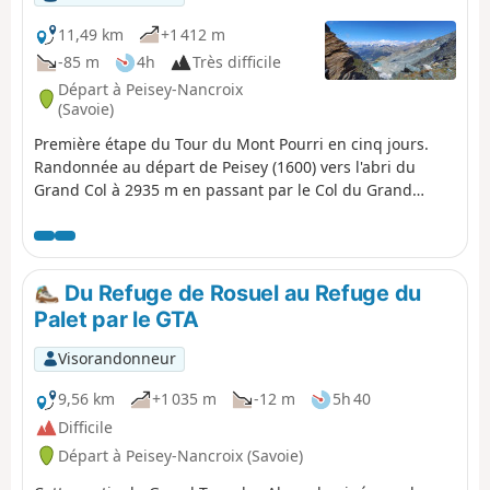
11,49 km
+1 412 m
-85 m
4h
Très difficile
Départ à Peisey-Nancroix
(Savoie)
Première étape du Tour du Mont Pourri en cinq jours.
Randonnée au départ de Peisey (1600) vers l'abri du
Grand Col à 2935 m en passant par le Col du Grand
Renard.
Du Refuge de Rosuel au Refuge du
Palet par le GTA
Visorandonneur
9,56 km
+1 035 m
-12 m
5h 40
Difficile
Départ à Peisey-Nancroix (Savoie)