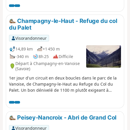
Champagny-le-Haut - Refuge du col
du Palet
Visorandonneur
14,89 km
+1 450 m
-340 m
8h 25
Difficile
Départ à Champagny-en-Vanoise
(Savoie)
1er jour d'un circuit en deux boucles dans le parc de la
Vanoise, de Champagny-le-Haut au Refuge du Col du
Palet. Un bon dénivelé de 1100 m plutôt exigeant à
franchir mais un beau panorama en guise de réconfort,
notamment sur le Lac de la Plagne.
Peisey-Nancroix - Abri de Grand Col
Visorandonneur