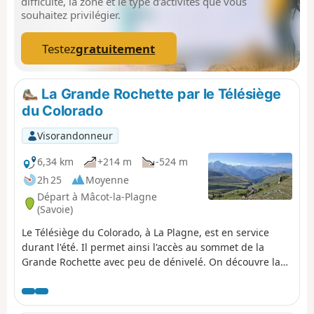
difficulté, la zone et le type d’activités que vous
souhaitez privilégier.
Testez
gratuitement
La Grande Rochette par le Télésiège
du Colorado
Visorandonneur
6,34 km
+214 m
-524 m
2h 25
Moyenne
Départ à Mâcot-la-Plagne
(Savoie)
Le Télésiège du Colorado, à La Plagne, est en service
durant l'été. Il permet ainsi l'accès au sommet de la
Grande Rochette avec peu de dénivelé. On découvre la
face Sud du massif qui est magnifique.