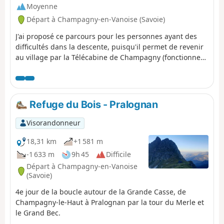
et le sentier sur les crêtes donne des
Moyenne
sensations vertigineuses mais
Départ à Champagny-en-Vanoise (Savoie)
inoubliables.
J'ai proposé ce parcours pour les personnes ayant des
difficultés dans la descente, puisqu'il permet de revenir
au village par la Télécabine de Champagny (fonctionne
tous les jours sauf le samedi, gratuit à la descente).
Parcours proposé : montée depuis le village de
Champagny-en-Vanoise au domaine skiable (bas
Télésiège Rossa) par le Bois des Cabanes, puis retour par
Refuge du Bois - Pralognan
la télécabine. Variantes possibles : - Montée par le Bois
des Chapelets. - Descente par le Bois des Genévriers
Visorandonneur
pour réaliser une boucle.
18,31 km
+1 581 m
-1 633 m
9h 45
Difficile
Départ à Champagny-en-Vanoise
(Savoie)
4e jour de la boucle autour de la Grande Casse, de
Champagny-le-Haut à Pralognan par la tour du Merle et
le Grand Bec.