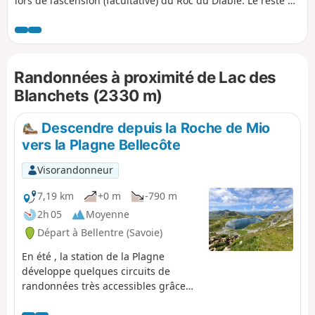
lors de l’ascension (facultative) du Roc du Diable. Le reste du
parcours est en grande partie sur les chemins préparés
pour les engins qui travaillent dans la montagne, donc sans
difficulté particulière. Belle vue panoramique au sommet du
Roc du Diable (2426 m). Cette randonnée n'est pas balisée, il
Randonnées à proximité de Lac des
est recommandé de s'appuyer sur l'application pour
certains passages.
Blanchets (2330 m)
Descendre depuis la Roche de Mio
vers la Plagne Bellecôte
Visorandonneur
7,19 km
+0 m
-790 m
2h 05
Moyenne
Départ à Bellentre (Savoie)
En été , la station de la Plagne
développe quelques circuits de
randonnées très accessibles grâce
aux télécabines. Cette randonnée