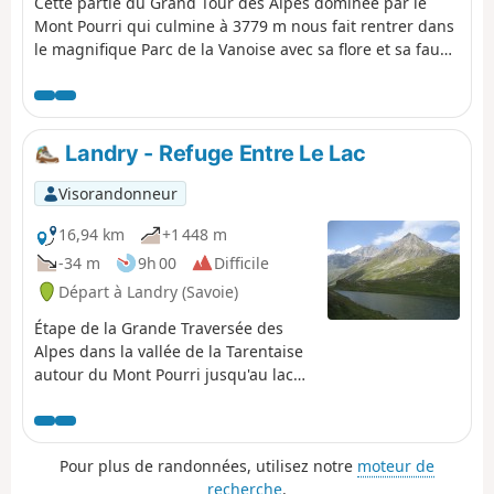
Cette partie du Grand Tour des Alpes dominée par le
Mont Pourri qui culmine à 3779 m nous fait rentrer dans
le magnifique Parc de la Vanoise avec sa flore et sa faune
exceptionnelles : marmottes, bouquetins, chamois et
autres.
Landry - Refuge Entre Le Lac
Visorandonneur
16,94 km
+1 448 m
-34 m
9h 00
Difficile
Départ à Landry (Savoie)
Étape de la Grande Traversée des
Alpes dans la vallée de la Tarentaise
autour du Mont Pourri jusqu'au lac
de la Plagne où se trouve le refuge
Entre Le Lac.
Pour plus de randonnées, utilisez notre
moteur de
recherche
.