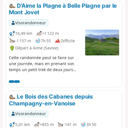
D'Aime la Plagne à Belle Plagne par le
Mont Jovet
Visorandonneur
16,49 km
+1 122 m
-1 157 m
7h 55
Difficile
Départ à Aime (Savoie)
Cette randonnée peut se faire sur
une journée, mais en prenant son
temps un petit trek de deux jours
permet d'avoir plus de temps pour
admirer des vues magnifiques sur les
montagnes et les vallées de la
Vanoise et de la Tarentaise ainsi que
Le Bois des Cabanes depuis
sur le Mont Blanc. Le réaliser en deux
Champagny-en-Vanoise
jours, nous donne le temps de se
reposer et de contempler ces
Visorandonneur
paysages à couper le souffle. Les
grimpettes sont relativement ardues
5,01 km
+855 m
-141 m
3h 50