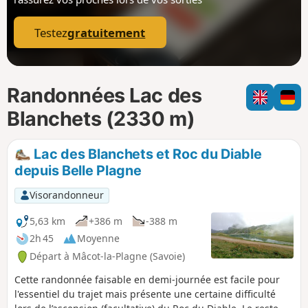
p
Testez
gratuitement
Randonnées Lac des
Blanchets (2330 m)
Lac des Blanchets et Roc du Diable
depuis Belle Plagne
Visorandonneur
5,63 km
+386 m
-388 m
2h 45
Moyenne
Départ à Mâcot-la-Plagne (Savoie)
Cette randonnée faisable en demi-journée est facile pour
l'essentiel du trajet mais présente une certaine difficulté