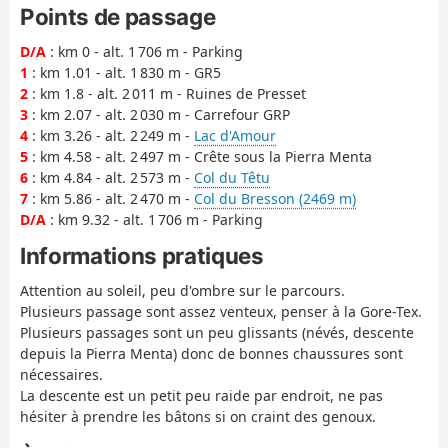
Points de passage
D/A
: km 0 - alt. 1 706 m - Parking
1
: km 1.01 - alt. 1 830 m - GR5
2
: km 1.8 - alt. 2 011 m - Ruines de Presset
3
: km 2.07 - alt. 2 030 m - Carrefour GRP
4
: km 3.26 - alt. 2 249 m -
Lac d'Amour
5
: km 4.58 - alt. 2 497 m - Crête sous la Pierra Menta
6
: km 4.84 - alt. 2 573 m -
Col du Têtu
7
: km 5.86 - alt. 2 470 m -
Col du Bresson (2469 m)
D/A
: km 9.32 - alt. 1 706 m - Parking
Informations pratiques
Attention au soleil, peu d'ombre sur le parcours.
Plusieurs passage sont assez venteux, penser à la Gore-Tex.
Plusieurs passages sont un peu glissants (névés, descente
depuis la Pierra Menta) donc de bonnes chaussures sont
nécessaires.
La descente est un petit peu raide par endroit, ne pas
hésiter à prendre les bâtons si on craint des genoux.