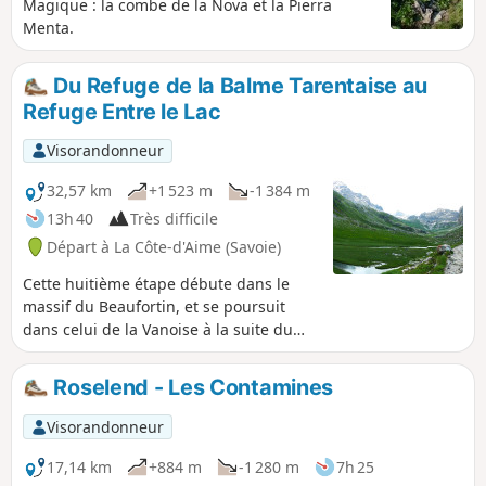
Magique : la combe de la Nova et la Pierra
Menta.
Du Refuge de la Balme Tarentaise au
Refuge Entre le Lac
Visorandonneur
32,57 km
+1 523 m
-1 384 m
13h 40
Très difficile
Départ à La Côte-d'Aime (Savoie)
Cette huitième étape débute dans le
massif du Beaufortin, et se poursuit
dans celui de la Vanoise à la suite du
franchissement de Isère.Du refuge de la
Balme, le sentier descend en rive
Roselend - Les Contamines
gauche du torrent l'Ormente,et évite
ainsi la route sur l'autre rive. En coupant
Visorandonneur
les lacets de la route, il traverse Valezan
droit vers le Sud, et franchit l'Isère à
17,14 km
+884 m
-1 280 m
7h 25