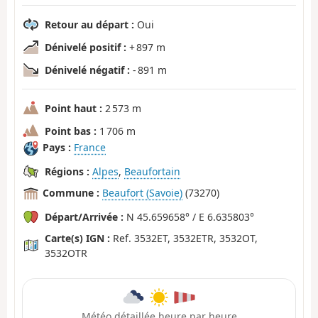
Retour au départ :
Oui
Dénivelé positif :
+ 897 m
Dénivelé négatif :
- 891 m
Point haut :
2 573 m
Point bas :
1 706 m
Pays :
France
Régions :
Alpes
,
Beaufortain
Commune :
Beaufort (Savoie)
(73270)
Départ/Arrivée :
N 45.659658° / E 6.635803°
Carte(s) IGN :
Ref. 3532ET, 3532ETR, 3532OT,
3532OTR
Météo détaillée heure par heure