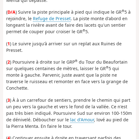
Menta qui dépasse.
®
(
D/A
) Suivre la piste principale à pied qui indique le GR
5 à
rejoindre, le
Refuge de Presset
. La piste monte d'abord en
longeant la rivière avant de faire des lacets qu'un sentier
®
permet de couper pour croiser le GR
5.
(
1
) Le suivre jusqu'à arriver sur un replat aux Ruines de
Presset.
®
(
2
) Poursuivre à droite sur le GRP
du Tour du Beaufortain
®
sur quelques centaines de mètres, laisser le GR
5 qui
monte à gauche. Parvenir, juste avant que la piste ne
traverse le ruisseau et remonter en face vers la grange de
Conchette.
(
3
) À à un carrefour de sentiers, prendre le chemin qui part
un peu vers la gauche et vers le fond de la vallée. Ce n'est
pas très bien indiqué. Poursuivre Sud sur environ 100-150m
de dénivelé. Déboucher sur le
lac d'Amour
, lové au pied de
la Pierra Menta. En faire le tour.
(
4
) Continuer ensuite à droite en traversant parfois des