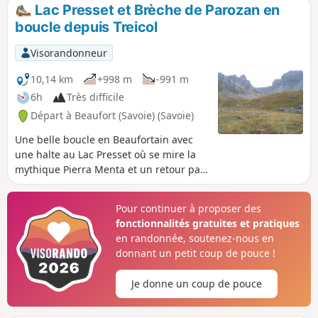
Lac Presset et Brèche de Parozan en
boucle depuis Treicol
Visorandonneur
10,14 km
+998 m
-991 m
6h
Très difficile
Départ à Beaufort (Savoie) (Savoie)
Une belle boucle en Beaufortain avec
une halte au Lac Presset où se mire la
mythique Pierra Menta et un retour par
l'impressionnante Brèche de Parozan.
Bien tenir compte des indications dans
Pour continuer à proposer des
Informations pratiques.
fonctionnalités gratuites et pratiques
en randonnée, soutenez-nous en
donnant un petit coup de pouce !
Je donne un coup de pouce