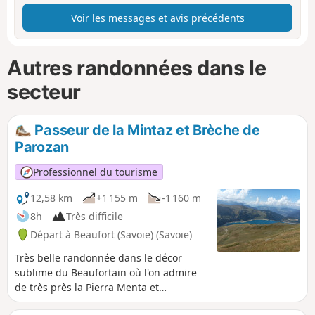
Voir les messages et avis précédents
Autres randonnées dans le
secteur
Passeur de la Mintaz et Brèche de
Parozan
Professionnel du tourisme
12,58 km
+1 155 m
-1 160 m
8h
Très difficile
Départ à Beaufort (Savoie) (Savoie)
Très belle randonnée dans le décor
sublime du Beaufortain où l'on admire
de très près la Pierra Menta et
l’impressionnante Brèche de Parozan.