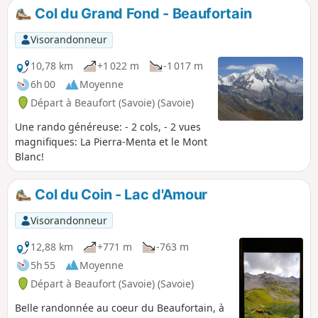
Col du Grand Fond - Beaufortain
Visorandonneur
10,78 km
+1 022 m
-1 017 m
6h 00
Moyenne
Départ à Beaufort (Savoie) (Savoie)
Une rando généreuse: - 2 cols, - 2 vues
magnifiques: La Pierra-Menta et le Mont
Blanc!
Col du Coin - Lac d'Amour
Visorandonneur
12,88 km
+771 m
-763 m
5h 55
Moyenne
Départ à Beaufort (Savoie) (Savoie)
Belle randonnée au coeur du Beaufortain, à