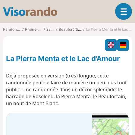
V
O
i
u
s
v
o
Randonnées
Rhône-Alpes
Savoie
Beaufort (Savoie)
La Pierra Menta et le Lac d'Amour
r
r
i
a
r
n
l
d
La Pierra Menta et le Lac d'Amour
a
o
n
a
Déjà proposée en version (très) longue, cette
v
randonnée peut se faire de manière un peu plus tout
i
public. Une randonnée dans un décor splendide: le
g
barrage de Roselend, la Pierra Menta, le Beaufortain,
a
t
un bout de Mont Blanc.
i
o
n