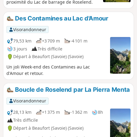
proximité du Lac de barrage de Roselend.
Des Contamines au Lac d'Amour
Visorandonneur
79,53 km
+3 709 m
-4 101 m
3 jours
Très difficile
Départ à Beaufort (Savoie) (Savoie)
Un joli Week-end des Contamines au Lac
d'Amour et retour.
Boucle de Roselend par La Pierra Menta
Visorandonneur
28,13 km
+1 375 m
-1 362 m
8h
Très difficile
Départ à Beaufort (Savoie) (Savoie)