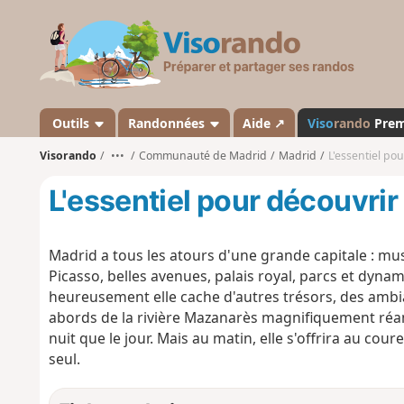
V
i
s
o
r
a
Outils
Randonnées
Aide ↗
Viso
rando
Pre
n
Visorando
•••
Communauté de Madrid
Madrid
L'essentiel po
d
o
L'essentiel pour découvri
Madrid a tous les atours d'une grande capitale : mu
Picasso, belles avenues, palais royal, parcs et dy
heureusement elle cache d'autres trésors, des ambia
abords de la rivière Mazanarès magnifiquement réamé
nuit que le jour. Mais au matin, elle s'offrira au cour
seul.