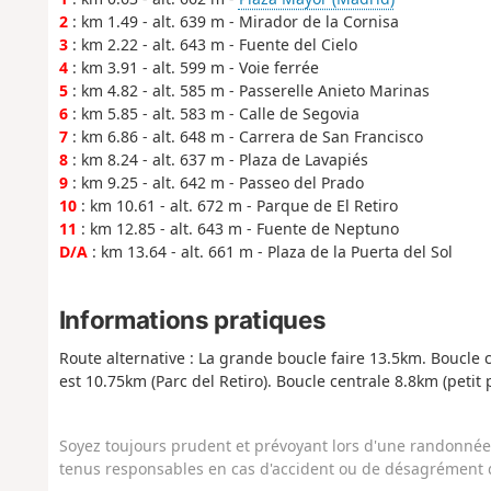
2
: km 1.49 - alt. 639 m - Mirador de la Cornisa
3
: km 2.22 - alt. 643 m - Fuente del Cielo
4
: km 3.91 - alt. 599 m - Voie ferrée
5
: km 4.82 - alt. 585 m - Passerelle Anieto Marinas
6
: km 5.85 - alt. 583 m - Calle de Segovia
7
: km 6.86 - alt. 648 m - Carrera de San Francisco
8
: km 8.24 - alt. 637 m - Plaza de Lavapiés
9
: km 9.25 - alt. 642 m - Passeo del Prado
10
: km 10.61 - alt. 672 m - Parque de El Retiro
11
: km 12.85 - alt. 643 m - Fuente de Neptuno
D/A
: km 13.64 - alt. 661 m - Plaza de la Puerta del Sol
Informations pratiques
Route alternative : La grande boucle faire 13.5km. Boucle 
est 10.75km (Parc del Retiro). Boucle centrale 8.8km (petit
Soyez toujours prudent et prévoyant lors d'une randonnée. 
tenus responsables en cas d'accident ou de désagrément q