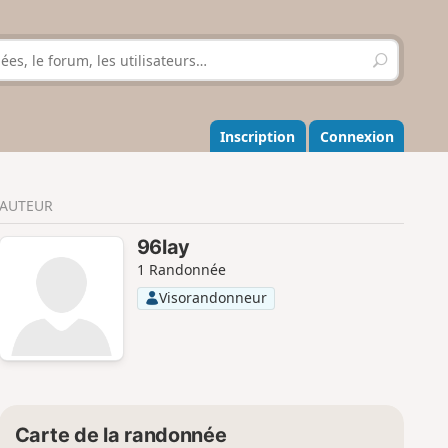
R
e
c
h
e
Inscription
Connexion
r
c
h
AUTEUR
e
r
96lay
1 Randonnée
Visorandonneur
Carte de la randonnée