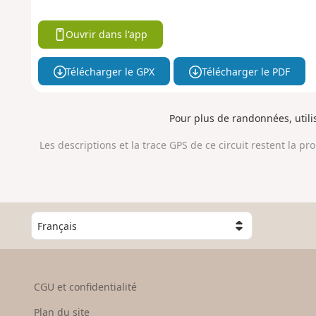
Ouvrir dans l'app
Télécharger le GPX
Télécharger le PDF
Pour plus de randonnées, util
Les descriptions et la trace GPS de ce circuit restent la pr
C
h
o
i
s
CGU et confidentialité
i
s
Plan du site