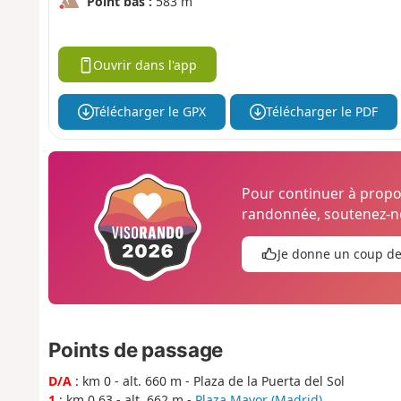
Point bas :
583 m
Ouvrir dans l'app
Télécharger le GPX
Télécharger le PDF
Pour continuer à prop
randonnée, soutenez-no
Je donne un coup d
Points de passage
D/A
: km 0 - alt. 660 m - Plaza de la Puerta del Sol
1
: km 0.63 - alt. 662 m -
Plaza Mayor (Madrid)