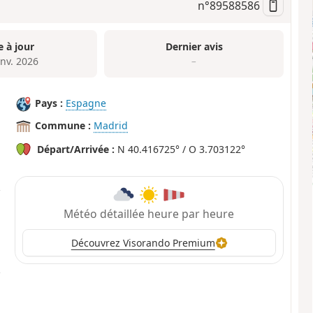
n°
89588586
e à jour
Dernier avis
anv. 2026
–
Pays :
Espagne
Commune :
Madrid
Départ/Arrivée :
N 40.416725° / O 3.703122°
Météo détaillée heure par heure
Découvrez Visorando Premium