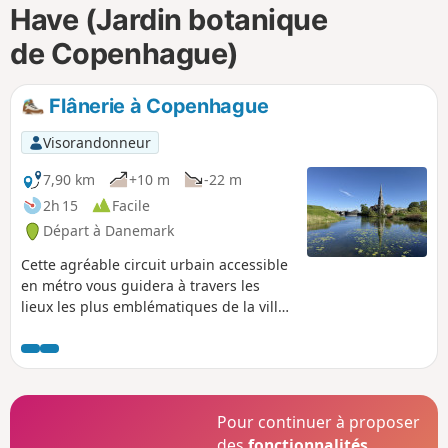
Have (Jardin botanique
i
m
p
de Copenhague)
Flânerie à Copenhague
Visorandonneur
7,90 km
+10 m
-22 m
2h 15
Facile
Départ à Danemark
Cette agréable circuit urbain accessible
en métro vous guidera à travers les
lieux les plus emblématiques de la ville.
Tout au long de cet itinéraire, vous
aurez notamment l'occasion d'explorer
des sites exceptionnels et totalement
gratuits, comme le Jardin botanique de
Copenhague, le célèbre port
Pour continuer à proposer
pittoresque de Nyhavn, l'incontournable
des
fonctionnalités