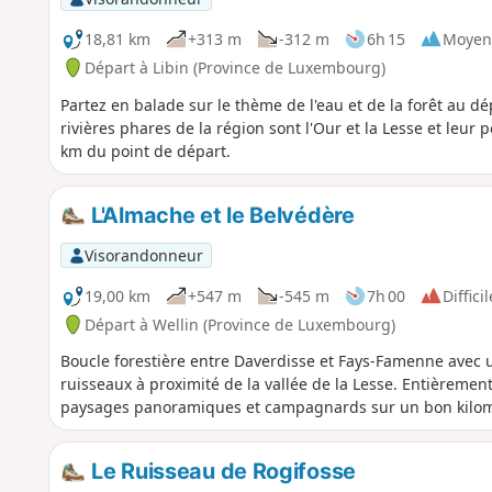
18,81 km
+313 m
-312 m
6h 15
Moyen
Départ à Libin (Province de Luxembourg)
Partez en balade sur le thème de l'eau et de la forêt au 
rivières phares de la région sont l'Our et la Lesse et leur 
km du point de départ.
L'Almache et le Belvédère
Visorandonneur
19,00 km
+547 m
-545 m
7h 00
Difficil
Départ à Wellin (Province de Luxembourg)
Boucle forestière entre Daverdisse et Fays-Famenne avec u
ruisseaux à proximité de la vallée de la Lesse. Entièrement 
paysages panoramiques et campagnards sur un bon kilom
Le Ruisseau de Rogifosse