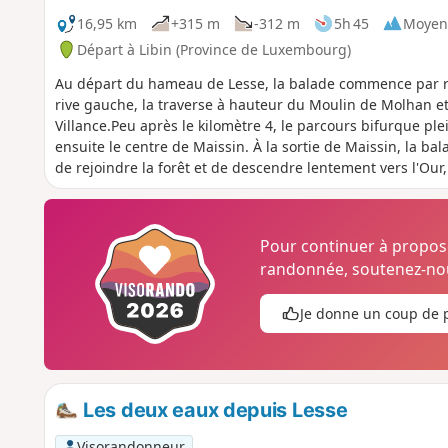
16,95 km
+315 m
-312 m
5h 45
Moyen
Départ à Libin (Province de Luxembourg)
Au départ du hameau de Lesse, la balade commence par r
rive gauche, la traverse à hauteur du Moulin de Molhan et 
Villance.Peu après le kilomètre 4, le parcours bifurque ple
ensuite le centre de Maissin. À la sortie de Maissin, la
de rejoindre la forêt et de descendre lentement vers l'Our,
confluence avec la Lesse. Aucune difficulté si ce n'est un p
Pour continuer à propo
randonnée, soutenez-nou
Je donne un coup de 
Les deux eaux depuis Lesse
Visorandonneur