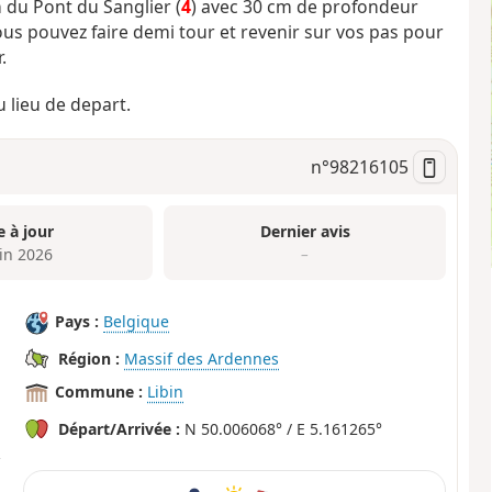
 du Pont du Sanglier (
4
) avec 30 cm de profondeur
ous pouvez faire demi tour et revenir sur vos pas pour
.
 lieu de depart.
n°
98216105
e à jour
Dernier avis
uin 2026
–
Pays :
Belgique
Région :
Massif des Ardennes
Commune :
Libin
Départ/Arrivée :
N 50.006068° / E 5.161265°