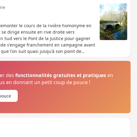
ne
emonter le cours de la rivière homonyme en
se dirige ensuite en rive droite vers
in Sud vers le Pont de la Justice pour gagner
 balade s'engage franchement en campagne avant
 que l'on suit quasi jusqu'à son point de
eu de boue par-ci par-là.
ser des
fonctionnalités gratuites et pratiques
en
s en donnant un petit coup de pouce !
pouce