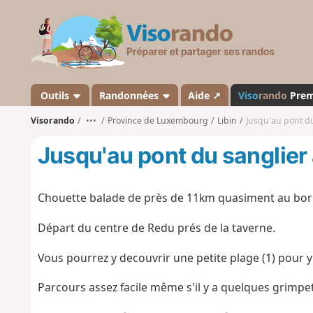
V
i
s
o
r
a
Outils
Randonnées
Aide ↗
Viso
rando
Pre
n
Visorando
•••
Province de Luxembourg
Libin
Jusqu'au pont du
d
o
Jusqu'au pont du sanglier 
Chouette balade de près de 11km quasiment au bord 
Départ du centre de Redu prés de la taverne.
Vous pourrez y decouvrir une petite plage (1) pour y
Parcours assez facile même s'il y a quelques grimpe