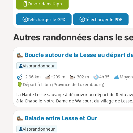
Ouvrir dans l'app
Télécharger le GPX
Télécharger le PDF
Autres randonnées dans le s
Boucle autour de la Lesse au départ de
Visorandonneur
12,96 km
+299 m
-302 m
4h 35
Moyen
Départ à Libin (Province de Luxembourg)
La Haute Lesse sauvage à découvrir au départ de Redu av
à la Chapelle Notre-Dame de Walcourt du village de Lesse
Balade entre Lesse et Our
Visorandonneur