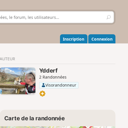
R
e
c
h
e
Inscription
Connexion
r
c
h
AUTEUR
e
r
Ydderf
2 Randonnées
Visorandonneur
Carte de la randonnée