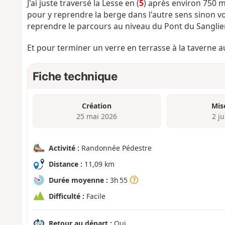
J'ai juste traversé la Lesse en (
5
) après environ 750 m
pour y reprendre la berge dans l'autre sens sinon v
reprendre le parcours au niveau du Pont du Sanglier
Et pour terminer un verre en terrasse à la taverne au
Fiche technique
Création
Mis
25 mai 2026
2 j
Activité :
Randonnée Pédestre
Distance :
11,09 km
Durée moyenne :
3h 55
Difficulté :
Facile
Retour au départ :
Oui