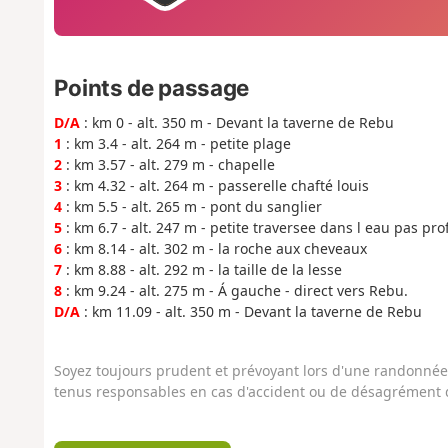
Points de passage
D/A
: km 0 - alt. 350 m - Devant la taverne de Rebu
1
: km 3.4 - alt. 264 m - petite plage
2
: km 3.57 - alt. 279 m - chapelle
3
: km 4.32 - alt. 264 m - passerelle chafté louis
4
: km 5.5 - alt. 265 m - pont du sanglier
5
: km 6.7 - alt. 247 m - petite traversee dans l eau pas pro
6
: km 8.14 - alt. 302 m - la roche aux cheveaux
7
: km 8.88 - alt. 292 m - la taille de la lesse
8
: km 9.24 - alt. 275 m - Á gauche - direct vers Rebu.
D/A
: km 11.09 - alt. 350 m - Devant la taverne de Rebu
Soyez toujours prudent et prévoyant lors d'une randonnée. 
tenus responsables en cas d'accident ou de désagrément q