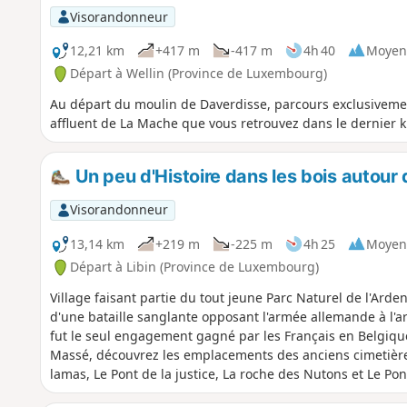
Visorandonneur
12,21 km
+417 m
-417 m
4h 40
Moyen
Départ à Wellin (Province de Luxembourg)
Au départ du moulin de Daverdisse, parcours exclusivement
affluent de La Mache que vous retrouvez dans le dernier k
Un peu d'Histoire dans les bois autour
Visorandonneur
13,14 km
+219 m
-225 m
4h 25
Moyen
Départ à Libin (Province de Luxembourg)
Village faisant partie du tout jeune Parc Naturel de l'Arde
d'une bataille sanglante opposant l'armée allemande à l'ar
fut le seul engagement gagné par les Français en Belgique
Massé, découvrez les emplacements des anciens cimetière
lamas, Le Pont de la justice, La roche des Nutons et Le Po