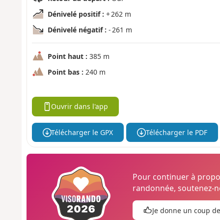
Dénivelé positif :
+ 262 m
Dénivelé négatif :
- 261 m
Point haut :
385 m
Point bas :
240 m
Ouvrir dans l'app
Télécharger le GPX
Télécharger le PDF
Pour continuer à prop
randonnée, soutenez-no
Je donne un coup d