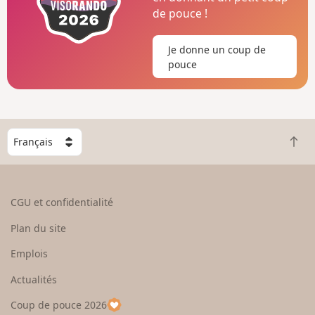
de pouce !
Je donne un coup de
pouce
C
R
h
e
o
t
i
o
s
CGU et confidentialité
u
i
r
s
Plan du site
e
s
n
e
Emplois
h
z
Actualités
a
u
u
n
Coup de pouce 2026
t
p