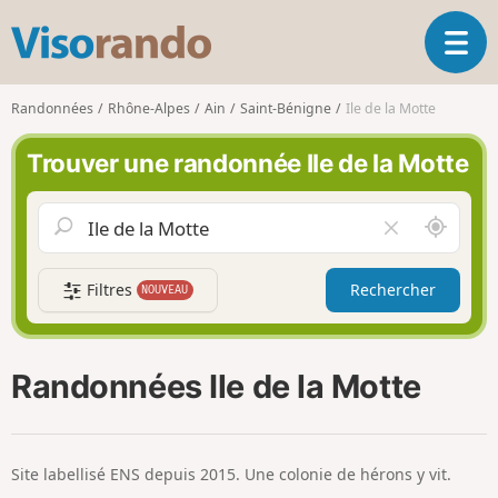
V
O
i
u
s
v
o
Randonnées
Rhône-Alpes
Ain
Saint-Bénigne
Ile de la Motte
r
r
i
a
Trouver une randonnée Ile de la Motte
r
n
l
d
a
o
A
V
n
u
i
a
t
d
v
Filtres
Rechercher
NOUVEAU
o
e
i
u
r
g
r
l
a
d
e
Randonnées Ile de la Motte
t
e
c
i
m
h
o
o
a
n
i
m
Site labellisé ENS depuis 2015. Une colonie de hérons y vit.
p