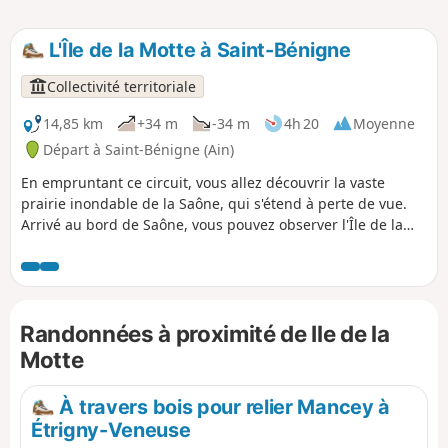
L'Île de la Motte à Saint-Bénigne
Collectivité territoriale
14,85 km
+34 m
-34 m
4h 20
Moyenne
Départ à Saint-Bénigne (Ain)
En empruntant ce circuit, vous allez découvrir la vaste
prairie inondable de la Saône, qui s'étend à perte de vue.
Arrivé au bord de Saône, vous pouvez observer l'Île de la
Motte, labellisée Espace Naturel Sensible. L'Île de la Motte
abrite des colonies de hérons : bihoreau gris, aigrette
garzette et héron garde-bœufs, parfois sensibles au
dérangement en période de reproduction. L'existence de
Randonnées à proximité de Ile de la
l'île sur la rivière est également un atout pour le maintien
de la diversité piscicole. Les sédiments transportés par la
Motte
Saône se sont déposés et accumulés à la Motte, créant
progressivement des îlots et des bras secondaires. Cet
À travers bois pour relier Mancey à
ensemble constitue une mosaïque d’habitats naturels qui
Étrigny-Veneuse
présente une diversité d’espèces exceptionnelle. Le castor