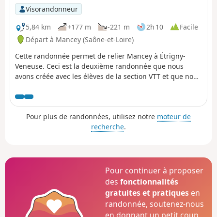
est présent sur le site et il contribue du reste à sa gestion,
Visorandonneur
en coupant les branches de saules et de peupliers pour en
manger l’écorce.
5,84 km
+177 m
-221 m
2h 10
Facile
Départ à Mancey (Saône-et-Loire)
Cette randonnée permet de relier Mancey à Étrigny-
Veneuse. Ceci est la deuxième randonnée que nous
avons créée avec les élèves de la section VTT et que nous
proposons aux randonneurs de notre lycée en option
Pratiques Physique et Sportives. D'Est en Ouest via la
roche d' Aujoux, ces 170 m de dénivelé permettent de
Pour plus de randonnées, utilisez notre
moteur de
tester les mollets de nos élèves.
recherche
.
Pour continuer à proposer
des
fonctionnalités
gratuites et pratiques
en
randonnée, soutenez-nous
en donnant un petit coup