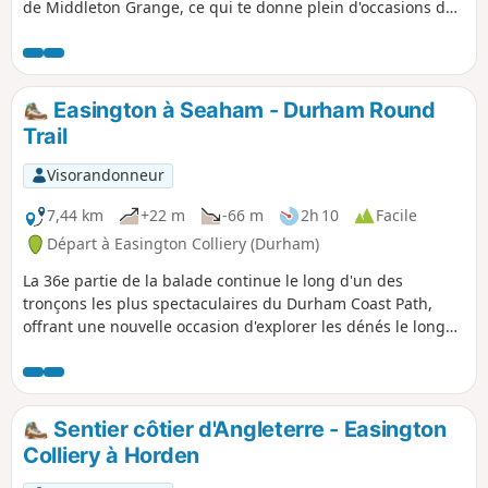
de Middleton Grange, ce qui te donne plein d'occasions de
t'arrêter pour prendre un café ou juste profiter des parcs.
Easington à Seaham - Durham Round
Trail
Visorandonneur
7,44 km
+22 m
-66 m
2h 10
Facile
Départ à Easington Colliery (Durham)
La 36e partie de la balade continue le long d'un des
tronçons les plus spectaculaires du Durham Coast Path,
offrant une nouvelle occasion d'explorer les dénés le long
de la côte, en passant par le viaduc de Hawthorn et en
terminant dans la ville côtière de Seaham, où tu pourras
explorer le port et le front de mer.
Sentier côtier d'Angleterre - Easington
Colliery à Horden