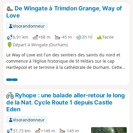
De Wingate à Trimdon Grange, Way of
Love
Visorandonneur
6,91 km
+68 m
-45 m
2h 10
Facile
Départ à Wingate (Durham)
Le Way of Love est l'un des sentiers des saints du nord et
commence à l'église historique de St Hilda's sur le cap
Hartlepool et se termine à la cathédrale de Durham. Cette
troisième partie du parcours traverse les anciennes
communautés minières des Trimdons, Trimdon Station
(Deaf Hill), Trimdon Colliery, Trimdon Village et se termine à
Trimdon Grange. Le chemin traverse maintenant des bois et
Ryhope : une balade aller-retour le long
des champs verdoyants, mais tu pourras peut-être
de la Nat. Cycle Route 1 depuis Castle
apercevoir des traces de l'activité minière dans la région
Eden
pendant ta balade.
Visorandonneur
37,73 km
+149 m
-145 m