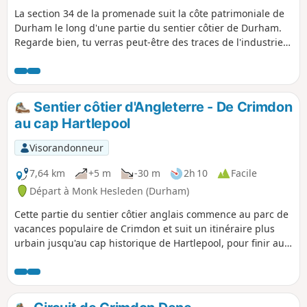
La section 34 de la promenade suit la côte patrimoniale de
Durham le long d'une partie du sentier côtier de Durham.
Regarde bien, tu verras peut-être des traces de l'industrie
minière qui était très présente le long de cette partie de la
côte. En chemin, tu devras traverser plusieurs dénettes et
gills côtiers.
Sentier côtier d'Angleterre - De Crimdon
au cap Hartlepool
Visorandonneur
7,64 km
+5 m
-30 m
2h 10
Facile
Départ à Monk Hesleden (Durham)
Cette partie du sentier côtier anglais commence au parc de
vacances populaire de Crimdon et suit un itinéraire plus
urbain jusqu'au cap historique de Hartlepool, pour finir aux
remparts de la vieille ville.