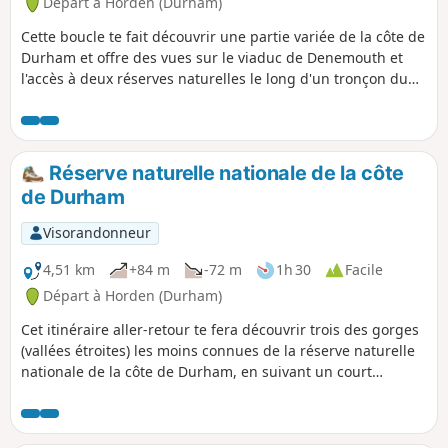
Départ à Horden (Durham)
Cette boucle te fait découvrir une partie variée de la côte de
Durham et offre des vues sur le viaduc de Denemouth et
l'accès à deux réserves naturelles le long d'un tronçon du
sentier côtier de Durham.
Réserve naturelle nationale de la côte
de Durham
Visorandonneur
4,51 km
+84 m
-72 m
1h 30
Facile
Départ à Horden (Durham)
Cet itinéraire aller-retour te fera découvrir trois des gorges
(vallées étroites) les moins connues de la réserve naturelle
nationale de la côte de Durham, en suivant un court
tronçon de l'England Coast Path/Durham Heritage Coast
Path qui offre une vue imprenable sur la côte.