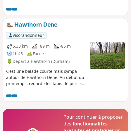
Hawthorn Dene
Visorandonneur
5,33 km
+89 m
-85 m
1h 45
Facile
Départ à Hawthorn (Durham)
C'est une balade courte mais sympa
autour de Hawthorn Dene. Au début du
printemps, regarde les tapis de perce-
neige dans les bois, puis plus tard, tu
verras de l'ail des ours et des jacinthes
des bois.
Pour continuer à proposer
des
fonctionnalités
gratuites et pratiques
en