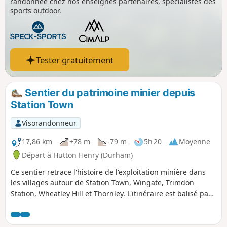
randonnée chez nos enseignes partenaires, spécialistes des
sports outdoor.
Tester gratuitement
Sentier du patrimoine minier depuis
Station Town
Visorandonneur
17,86 km
+78 m
-79 m
5h 20
Moyenne
Départ à Hutton Henry (Durham)
Ce sentier retrace l'histoire de l'exploitation minière dans
les villages autour de Station Town, Wingate, Trimdon
Station, Wheatley Hill et Thornley. L'itinéraire est balisé par
des disques.