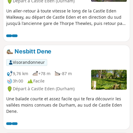
Départ à Castle Eden (Durham)
Un aller-retour à toute vitesse le long de la Castle Eden
Walkway, au départ de Castle Eden et en direction du sud
jusqu'à l'ancienne gare de Thorpe Thewles, puis retour par
le même itinéraire. Ce parcours suit la piste cyclable
nationale n° 1 et est facile à suivre dans sa majeure partie.
On le fait généralement à vélo, mais on peut aussi le faire à
pied. Les paysages sont sympas et il y a des détours sympas
Nesbitt Dene
si tu es à pied.
Visorandonneur
9,76 km
+78 m
-87 m
3h 00
Facile
Départ à Castle Eden (Durham)
Une balade courte et assez facile qui te fera découvrir les
vallées moins connues de Durham, au sud de Castle Eden
Dene.