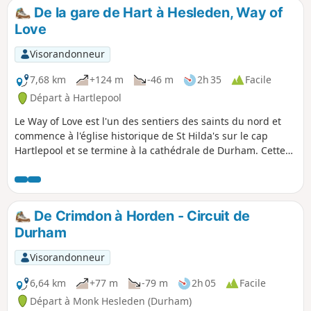
De la gare de Hart à Hesleden, Way of
Love
Visorandonneur
7,68 km
+124 m
-46 m
2h 35
Facile
Départ à Hartlepool
Le Way of Love est l'un des sentiers des saints du nord et
commence à l'église historique de St Hilda's sur le cap
Hartlepool et se termine à la cathédrale de Durham. Cette
deuxième partie de la promenade traverse quelques
villages ainsi que des terres agricoles et des bois, en
passant par Crimdon Beck et Bellows Burn.
De Crimdon à Horden - Circuit de
Durham
Visorandonneur
6,64 km
+77 m
-79 m
2h 05
Facile
Départ à Monk Hesleden (Durham)