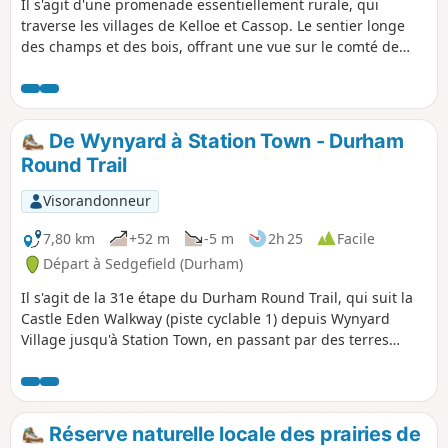
Il s'agit d'une promenade essentiellement rurale, qui
traverse les villages de Kelloe et Cassop. Le sentier longe
des champs et des bois, offrant une vue sur le comté de
Durham qui était très différente il y a 50 ans, lorsque les
mines de charbon étaient encore en activité. Pendant ta
promenade, garde l'œil ouvert pour découvrir les vestiges
du passé minier du comté de Durham.
De Wynyard à Station Town - Durham
Round Trail
Visorandonneur
7,80 km
+52 m
-5 m
2h 25
Facile
Départ à Sedgefield (Durham)
Il s'agit de la 31e étape du Durham Round Trail, qui suit la
Castle Eden Walkway (piste cyclable 1) depuis Wynyard
Village jusqu'à Station Town, en passant par des terres
agricoles et en offrant de belles vues sur le réservoir de
Hurworth Burn. Cette partie de la promenade est
accessible.
Réserve naturelle locale des prairies de