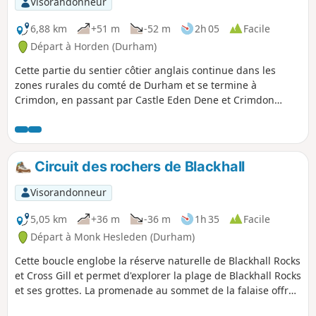
Visorandonneur
6,88 km
+51 m
-52 m
2h 05
Facile
Départ à Horden (Durham)
Cette partie du sentier côtier anglais continue dans les
zones rurales du comté de Durham et se termine à
Crimdon, en passant par Castle Eden Dene et Crimdon
Dene, pour finir dans un parc de vacances très prisé. Tu
pourras explorer des réserves naturelles et des formations
rocheuses, ainsi que de longues plages de sable et des
dunes. Cette partie comporte quelques pentes raides et des
Circuit des rochers de Blackhall
marches et n'est donc pas accessible.
Visorandonneur
5,05 km
+36 m
-36 m
1h 35
Facile
Départ à Monk Hesleden (Durham)
Cette boucle englobe la réserve naturelle de Blackhall Rocks
et Cross Gill et permet d'explorer la plage de Blackhall Rocks
et ses grottes. La promenade au sommet de la falaise offre
une vue spectaculaire sur la côte de Durham.