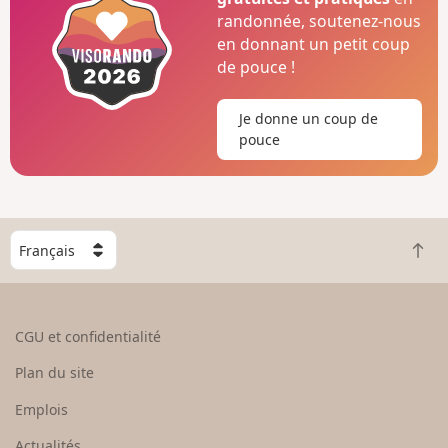
randonnée, soutenez-nous
en donnant un petit coup
de pouce !
Je donne un coup de
pouce
C
R
h
e
o
t
i
o
s
CGU et confidentialité
u
i
r
s
Plan du site
e
s
n
e
Emplois
h
z
Actualités