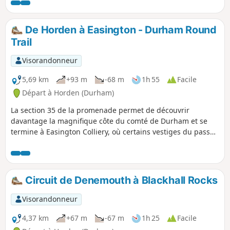
De Horden à Easington - Durham Round
Trail
Visorandonneur
5,69 km
+93 m
-68 m
1h 55
Facile
Départ à Horden (Durham)
La section 35 de la promenade permet de découvrir
davantage la magnifique côte du comté de Durham et se
termine à Easington Colliery, où certains vestiges du passé
minier de la région sont encore visibles. La plage vaut le
détour, mais elle était autrefois le site de décharge des
déchets de la mine. Une cage d'extraction est visible dans la
réserve naturelle et l'ancien bureau de paiement est
Circuit de Denemouth à Blackhall Rocks
aujourd'hui un café.
Visorandonneur
4,37 km
+67 m
-67 m
1h 25
Facile