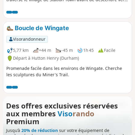
Hope Heads Dene. Il y a plein de denes le long de la côte de
Durham. Ce sont des vallées escarpées, souvent avec un
ruisseau au fond. Après avoir traversé le village de Castle
Eden, l'itinéraire suit une piste cyclable bien aménagée. Un
Boucle de Wingate
autre itinéraire accessible est indiqué dans la description.
Visorandonneur
5,77 km
+44 m
-45 m
1h 45
Facile
Départ à Hutton Henry (Durham)
Promenade facile dans les environs de Wingate. Cherche
les sculptures du Miner's Trail.
Des offres exclusives réservées
aux membres
Viso
rando
Premium
Jusqu’à
20% de réduction
sur votre équipement de