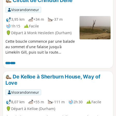
Circuit de Crimdon Dene
Visorandonneur
3,95 km
+34 m
-37 m
1h 15
Facile
Départ à Monk Hesleden (Durham)
Cette boucle commence par une balade
au sommet d'une falaise jusqu'à
Limekiln Gill, puis suit la route
principale pour revenir à Crimdon Dene
en passant sous le spectaculaire viaduc
et en suivant Crimdon Beck vers les
dunes, d'où l'on peut admirer le cap
De Kelloe à Sherburn House, Way of
Hartlepool et la jetée de Steetley.
Love
Visorandonneur
8,07 km
+55 m
-111 m
2h 30
Facile
Départ à Kelloe (Durham)