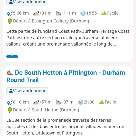
Visorandonneur
5,66 km
+91 m
-111 m
1h 55
Facile
Départ à Easington Colliery (Durham)
Cette partie de l'England Coast Path/Durham Heritage Coast
Path est une autre section rurale qui traverse plusieurs
vallons, créant une promenade vallonnée le long de
sentiers en terre battue.
De South Hetton à Pittington - Durham
Round Trail
Visorandonneur
8,10 km
+57 m
-97 m
2h 30
Facile
Départ à South Hetton (Durham)
La 38e section de la promenade traverse des terres
agricoles et des bois entre les anciens villages miniers de
South Hetton, Littletown et Pittington.