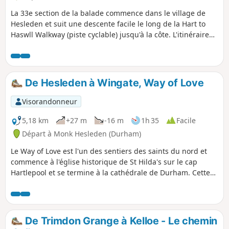
bière et sa cuisine savoureuse.
La 33e section de la balade commence dans le village de
Hesleden et suit une descente facile le long de la Hart to
Haswll Walkway (piste cyclable) jusqu'à la côte. L'itinéraire
suit ensuite le Durham Coast Path, ce qui laisse tout le
temps nécessaire pour explorer les dunes de Crimdon ou
Crimdon Dene.
De Hesleden à Wingate, Way of Love
Visorandonneur
5,18 km
+27 m
-16 m
1h 35
Facile
Départ à Monk Hesleden (Durham)
Le Way of Love est l'un des sentiers des saints du nord et
commence à l'église historique de St Hilda's sur le cap
Hartlepool et se termine à la cathédrale de Durham. Cette
section relie Hesleden à Wingate, l'un des plus grands
villages de l'est de Durham, reliant l'église St Mary's à
Hesleden à All Saint's à Wingate.
De Trimdon Grange à Kelloe - Le chemin