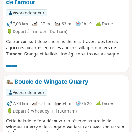
de l'amour
Visorandonneur
7,08 km
+37 m
-63 m
2h 10
Facile
Départ à Trimdon (Durham)
Ce tronçon suit deux chemins de fer à travers des terres
agricoles ouvertes entre les anciens villages miniers de
Trimdon Grange et Kelloe. Une église se trouve à chaque
extrémité de la promenade, St Alban's à Trimdon Grange et
St Helen's à Kelloe.
Boucle de Wingate Quarry
Visorandonneur
7,73 km
+54 m
-54 m
2h 20
Facile
Départ à Wheatley Hill (Durham)
Cette balade te fera découvrir la réserve naturelle de
Wingate Quarry et le Wingate Welfare Park avec son terrain