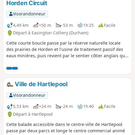
Horden Circuit
Visorandonneur
4,49 km
+50 m
-53 m
1h 25
Facile
Départ à Easington Colliery (Durham)
Cette courte boucle passe par la réserve naturelle locale
des prairies de Horden et l'usine de traitement passif des
eaux minières, puis revient par le sentier côtier anglais qui
offre des vues sur la mer.
Ville de Hartlepool
Visorandonneur
5,53 km
+24 m
-24 m
1h 40
Facile
Départ à Hartlepool
Cette balade accessible dans le centre-ville de Hartlepool
passe par deux parcs et longe le centre commercial animé