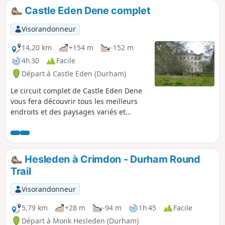
Castle Eden Dene complet
Visorandonneur
14,20 km
+154 m
-152 m
4h 30
Facile
Départ à Castle Eden (Durham)
Le circuit complet de Castle Eden Dene
vous fera découvrir tous les meilleurs
endroits et des paysages variés et
intéressants : vieux bâtiments,
campagne ouverte, bois anciens, côte
nord-est, vallon calcaire magnésien avec
ses affleurements rocheux, une rivière
Hesleden à Crimdon - Durham Round
sinueuse et des gorges escarpées. La
Trail
faune et la flore sont très riches ; si vous
restez silencieux, vous apercevrez peut-
Visorandonneur
être des écureuils et/ou des cerfs. Le
circuit commence et se termine près du
5,79 km
+28 m
-94 m
1h 45
Facile
Castle Eden Inn, réputé pour sa bonne
Départ à Monk Hesleden (Durham)