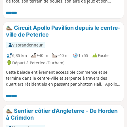
de foot, son terrain de boules, son aire de jeux et son
sentier forestier. La balade commence par une voie verte et
passe par le site de la mine Wingate Grange, puis, au
retour, suit l'ancienne voie ferrée de Wingate.
Circuit Apollo Pavillion depuis le centre-
ville de Peterlee
Visorandonneur
6,35 km
+40 m
-40 m
1h 55
Facile
Départ à Peterlee (Durham)
Cette balade entièrement accessible commence et se
termine dans le centre-ville et serpente à travers des
quartiers résidentiels en passant par Shotton Hall, l'Apollo
Pavillion de Victor Pasmore et plusieurs parcs.
Sentier côtier d'Angleterre - De Horden
à Crimdon