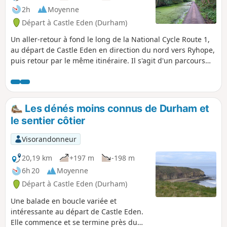
2h
Moyenne
Départ à Castle Eden (Durham)
Un aller-retour à fond le long de la National Cycle Route 1,
au départ de Castle Eden en direction du nord vers Ryhope,
puis retour par le même itinéraire. Il s'agit d'un parcours
complémentaire à la Castle Eden Walkway :
https://www.visorando.co.uk/walk-castle-... bien qu'il ne soit
pas aussi pittoresque.
Les dénés moins connus de Durham et
le sentier côtier
Visorandonneur
20,19 km
+197 m
-198 m
6h 20
Moyenne
Départ à Castle Eden (Durham)
Une balade en boucle variée et
intéressante au départ de Castle Eden.
Elle commence et se termine près du