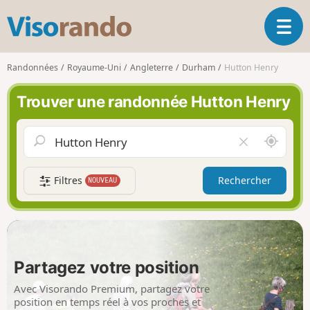
V
O
i
u
s
v
o
Randonnées
Royaume-Uni
Angleterre
Durham
Hutton Henry
r
r
i
a
Trouver une randonnée Hutton Henry
r
n
l
d
a
o
A
V
n
u
i
a
t
d
v
Filtres
Rechercher
NOUVEAU
o
e
i
u
r
g
r
l
a
d
e
t
e
c
i
m
h
Partagez votre position
o
o
a
n
i
m
Avec Visorando Premium, partagez votre
p
position en temps réel à vos proches et