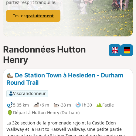
partez l’esprit tranquille.
Testez
gratuitement
Randonnées Hutton
Henry
De Station Town à Hesleden - Durham
Round Trail
Visorandonneur
5,05 km
+6 m
-38 m
1h 30
Facile
Départ à Hutton Henry (Durham)
La 32e section de la promenade rejoint la Castle Eden
Walkway et la Hart to Haswell Walkway. Une petite partie
traverse le village de Station Town avant de descendre vers