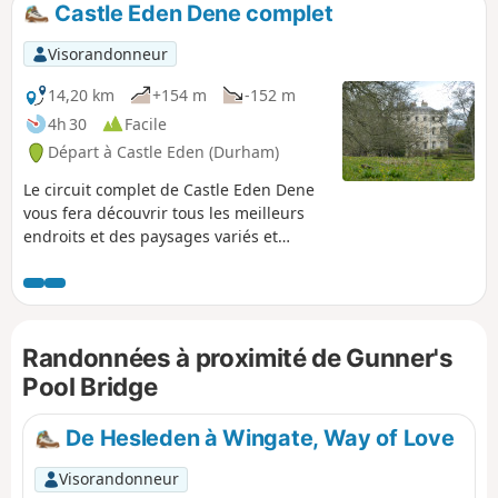
Castle Eden Dene complet
p
Visorandonneur
14,20 km
+154 m
-152 m
4h 30
Facile
Départ à Castle Eden (Durham)
Le circuit complet de Castle Eden Dene
vous fera découvrir tous les meilleurs
endroits et des paysages variés et
intéressants : vieux bâtiments,
campagne ouverte, bois anciens, côte
nord-est, vallon calcaire magnésien avec
ses affleurements rocheux, une rivière
Randonnées à proximité de Gunner's
sinueuse et des gorges escarpées. La
faune et la flore sont très riches ; si vous
Pool Bridge
restez silencieux, vous apercevrez peut-
être des écureuils et/ou des cerfs. Le
De Hesleden à Wingate, Way of Love
circuit commence et se termine près du
Castle Eden Inn, réputé pour sa bonne
Visorandonneur
bière et sa cuisine savoureuse.