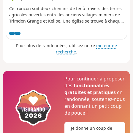
Ce tronçon suit deux chemins de fer à travers des terres
agricoles ouvertes entre les anciens villages miniers de
Trimdon Grange et Kelloe. Une église se trouve à chaque
extrémité de la promenade, St Alban's à Trimdon Grange
et St Helen's à Kelloe.
Pour plus de randonnées, utilisez notre
moteur de
recherche
.
Pour continuer à proposer
des
fonctionnalités
gratuites et pratiques
en
randonnée, soutenez-nous
en donnant un petit coup
de pouce !
Je donne un coup de