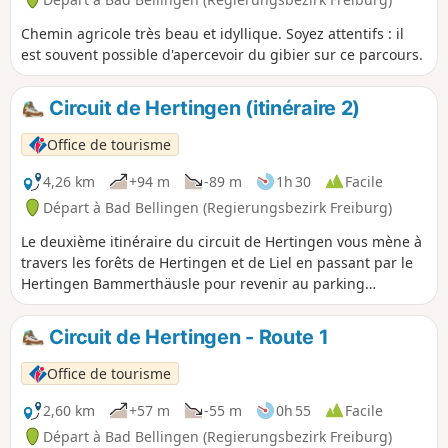
Chemin agricole très beau et idyllique. Soyez attentifs : il
est souvent possible d'apercevoir du gibier sur ce parcours.
Circuit de Hertingen (itinéraire 2)
Office de tourisme
4,26 km
+94 m
-89 m
1h 30
Facile
Départ à Bad Bellingen (Regierungsbezirk Freiburg)
Le deuxième itinéraire du circuit de Hertingen vous mène à
travers les forêts de Hertingen et de Liel en passant par le
Hertingen Bammerthäusle pour revenir au parking
forestier. Les belles forêts riches en espèces invitent à
respirer et à vivre la nature. La gestion durable permet de
Circuit de Hertingen - Route 1
la préserver en tant qu'espace de vie, d'utiliser la matière
première renouvelable qu'est le bois, tout en étant là pour
Office de tourisme
le repos des hommes.
2,60 km
+57 m
-55 m
0h 55
Facile
Départ à Bad Bellingen (Regierungsbezirk Freiburg)