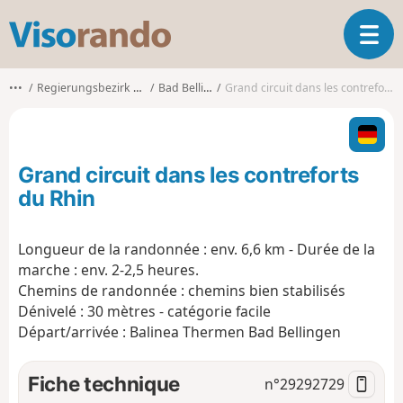
V
O
i
u
s
v
o
•••
Regierungsbezirk Freiburg
Bad Bellingen
Grand circuit dans les contreforts du Rhin
r
r
i
a
r
n
l
d
Grand circuit dans les contreforts
a
o
n
du Rhin
a
v
Longueur de la randonnée : env. 6,6 km - Durée de la
i
marche : env. 2-2,5 heures.
g
a
Chemins de randonnée : chemins bien stabilisés
t
Dénivelé : 30 mètres - catégorie facile
i
Départ/arrivée : Balinea Thermen Bad Bellingen
o
n
Fiche technique
n°
29292729