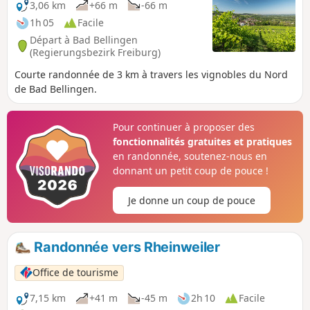
3,06 km
+66 m
-66 m
1h 05
Facile
Départ à Bad Bellingen
(Regierungsbezirk Freiburg)
Courte randonnée de 3 km à travers les vignobles du Nord
de Bad Bellingen.
Pour continuer à proposer des
fonctionnalités gratuites et pratiques
en randonnée, soutenez-nous en
donnant un petit coup de pouce !
Je donne un coup de pouce
Randonnée vers Rheinweiler
Office de tourisme
7,15 km
+41 m
-45 m
2h 10
Facile