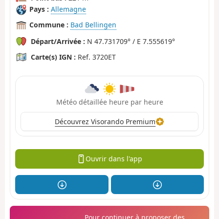
Pays :
Allemagne
Commune :
Bad Bellingen
Départ/Arrivée :
N 47.731709° / E 7.555619°
Carte(s) IGN :
Ref. 3720ET
Météo détaillée heure par heure
Découvrez Visorando Premium
Ouvrir dans l'app
Pour continuer à proposer des