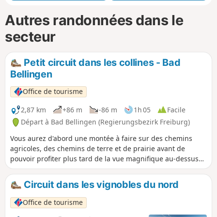
Autres randonnées dans le
secteur
Petit circuit dans les collines - Bad
Bellingen
Office de tourisme
2,87 km
+86 m
-86 m
1h 05
Facile
Départ à Bad Bellingen (Regierungsbezirk Freiburg)
Vous aurez d'abord une montée à faire sur des chemins
agricoles, des chemins de terre et de prairie avant de
pouvoir profiter plus tard de la vue magnifique au-dessus
du village. Le circuit traverse les collines de Bad Bellingen
avec ses vignobles pittoresques et sa vue sur le village et le
Circuit dans les vignobles du nord
Rhin.
Office de tourisme