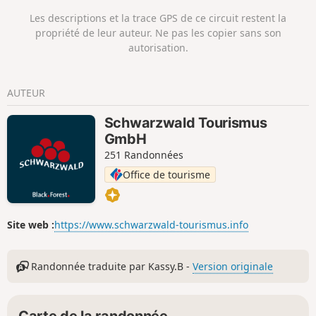
pèlerinage Maria Hügel nous nous poserons pour admirer
Les descriptions et la trace GPS de ce circuit restent la
le point de vue sur la plaine du Rhin et les Vosges. Il y a de
propriété de leur auteur. Ne pas les copier sans son
nombreux bancs et un escalier mène à un abri et des tables
autorisation.
de pique-nique. Le chemin du retour se fera sur un chemin
balisé, local. La randonnée traverse le charmant village de
Bamlach et son camping.
AUTEUR
Schwarzwald Tourismus
GmbH
251 Randonnées
Office de tourisme
Site web :
https://www.schwarzwald-tourismus.info
Randonnée traduite par Kassy.B -
Version originale