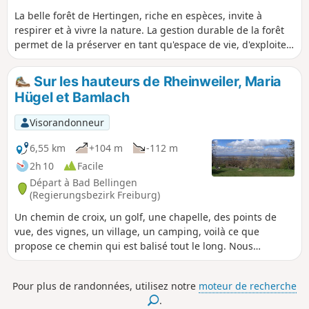
La belle forêt de Hertingen, riche en espèces, invite à
respirer et à vivre la nature. La gestion durable de la forêt
permet de la préserver en tant qu'espace de vie, d'exploiter
la matière première renouvelable qu'est le bois, tout en
étant là pour le repos des hommes.
Sur les hauteurs de Rheinweiler, Maria
Hügel et Bamlach
Visorandonneur
6,55 km
+104 m
-112 m
2h 10
Facile
Départ à Bad Bellingen
(Regierungsbezirk Freiburg)
Un chemin de croix, un golf, une chapelle, des points de
vue, des vignes, un village, un camping, voilà ce que
propose ce chemin qui est balisé tout le long. Nous
marcherons sur le Wiiwegli (Losange Rouge avec une
grappe de raisin Jaune) et le chemin de St-Jacques de
Pour plus de randonnées, utilisez notre
moteur de recherche
Compostelle (coquille Jaune sur fond Bleu) en suivant un
.
chemin de croix (Stationenweg) à l'aller. A la chapelle de