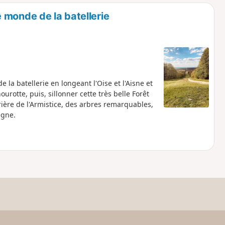
o
a
 monde de la batellerie
i
m
p
a batellerie en longeant l'Oise et l'Aisne et
ourotte, puis, sillonner cette très belle Forêt
ière de l'Armistice, des arbres remarquables,
ègne.