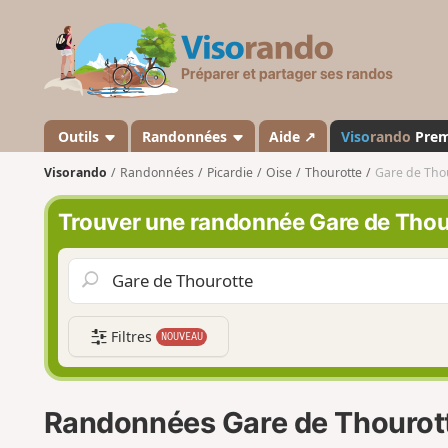
V
i
s
o
r
a
Outils
Randonnées
Aide ↗
Viso
rando
Pre
n
Visorando
Randonnées
Picardie
Oise
Thourotte
Gare de Tho
d
o
Trouver une randonnée Gare de Thou
Filtres
NOUVEAU
Randonnées Gare de Thourot