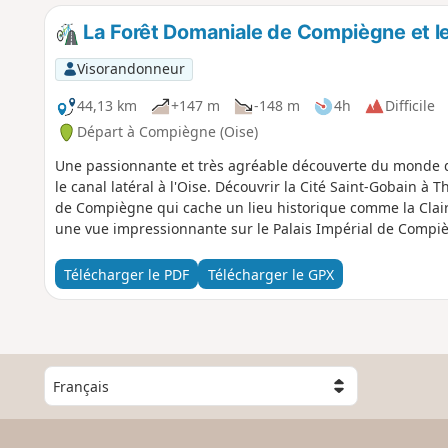
La Forêt Domaniale de Compiègne et le
Visorandonneur
44,13 km
+147 m
-148 m
4h
Difficile
Départ à Compiègne (Oise)
Une passionnante et très agréable découverte du monde de l
le canal latéral à l'Oise. Découvrir la Cité Saint-Gobain à Th
de Compiègne qui cache un lieu historique comme la Clair
une vue impressionnante sur le Palais Impérial de Compi
Télécharger le PDF
Télécharger le GPX
C
h
o
i