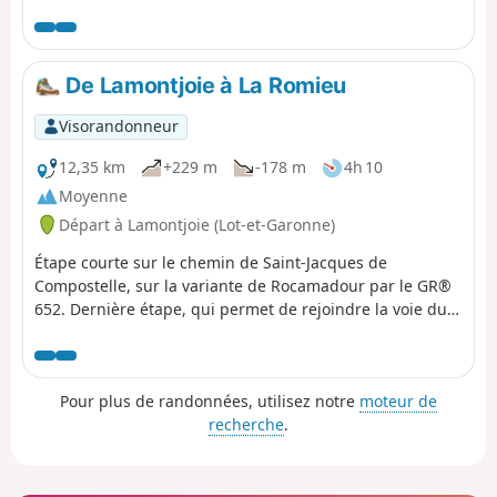
le balisage du GR® 652, racourcissant le parcours certes,
mais évitant une partie des chemins difficilement
praticables de ce mois de mai 2024.
De Lamontjoie à La Romieu
Visorandonneur
12,35 km
+229 m
-178 m
4h 10
Moyenne
Départ à Lamontjoie (Lot-et-Garonne)
Étape courte sur le chemin de Saint-Jacques de
Compostelle, sur la variante de Rocamadour par le GR®
652. Dernière étape, qui permet de rejoindre la voie du
Puy-en-Velay à La Romieu.
Pour plus de randonnées, utilisez notre
moteur de
recherche
.