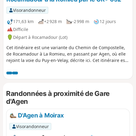
Visorandonneur
171,63 km
+2 928 m
-2 998 m
12 jours
Difficile
Départ à Rocamadour (Lot)
Cet itinéraire est une variante du Chemin de Compostelle,
de Rocamadour à La Romieu, en passant par Agen, où elle
rejoint la voie du Puy-en-Velay, décrite ici. Cet itinéraire est
très peu fréquenté, car la plupart des pélerins ou
randonneurs passant par Rocamadour préfèrent rejoindre
Cahors par le GR® 46. Attention, pour cette raison, les gîtes
sont peu nombreux et de faible capacité. Suite à des
Randonnées à proximité de Gare
problèmes techniques, perte de l'enregistrement des deux
traces, il manque deux étapes : celle de Salviac à Pomarède
d'Agen
(proche du GR®, où un hôtel-restaurant pratique pour nous
un tarif et un accueil gîte d'étape) et celle de Pomarède à
D'Agen à Moirax
Touzac. Malheureusement il ne me reste que mes notes.
Pour les mêmes raisons, l'étape de Tournon-d'Agenais à
Visorandonneur
Penne-d'Agenais est incomplète et s'arrête à Dausse.