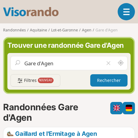
V
O
i
u
s
v
o
Randonnées
Aquitaine
Lot-et-Garonne
Agen
Gare d'Agen
r
r
i
a
Trouver une randonnée Gare d'Agen
r
n
l
d
a
o
A
V
n
u
i
a
t
d
v
Filtres
Rechercher
NOUVEAU
o
e
i
u
r
g
r
l
a
d
e
Randonnées Gare
t
e
c
i
m
h
d'Agen
o
o
a
n
i
m
Gaillard et l'Ermitage à Agen
p