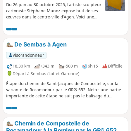
Du 26 juin au 30 octobre 2025, l'artiste sculpteur
cartoniste Stéphane Munoz expose huit de ses
œuvres dans le centre-ville d'Agen. Voici une
promenade qui permet de découvrir cette
exposition éphémère et quelques curiosités
historiques de la cité du pruneau.
De Sembas à Agen
Visorandonneur
18,30 km
+343 m
-500 m
6h 15
Difficile
Départ à Sembas (Lot-et-Garonne)
Étape du chemin de Saint-Jacques de Compostelle, sur la
variante de Rocamadour par le GR® 652. Nota : une partie
importante de cette étape ne suit pas le balisage du
GR®652. Il s'agit d'un itinéraire alternatif, plus court et plus
bitumé, mieux adapté aux conditions humides.
Chemin de Compostelle de
Rocamadour à la Romieu par le GR® 652