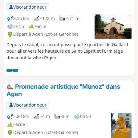
Visorandonneur
8,56 km
+178 m
-171 m
2h 55
Facile
Départ à Agen (Lot-et-Garonne)
Depuis le canal, ce circuit passe par le quartier de Gaillard
pour aller vers les hauteurs de Saint-Esprit et l'Ermitage
dominant la ville d'Agen.
Promenade artistique "Munoz" dans
Agen
Visorandonneur
2,83 km
+4 m
-3 m
0h 50
Facile
Départ à Agen (Lot-et-Garonne)