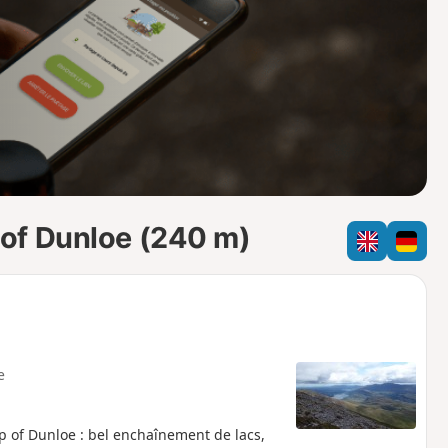
o
a
i
m
p
of Dunloe (240 m)
e
p of Dunloe : bel enchaînement de lacs,