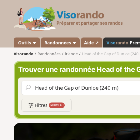
V
i
s
o
r
a
Outils
Randonnées
Aide ↗
Viso
rando
Pre
n
Visorando
Randonnées
Irlande
Head of the Gap of Dunloe (240
d
o
Trouver une randonnée Head of the 
Filtres
NOUVEAU