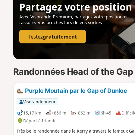
Partagez votre position
Avec Visorando Premium, partagez votre position
et
rassurez vos proches lors de vos sorties
Testez
gratuitement
Randonnées Head of the Gap 
Purple Moutain par le Gap of Dunloe
Visorandonneur
15,17 km
+856 m
-862 m
6h 45
Difficil
Départ à Irlande
Très belle randonnée dans le Kerry à travers le fameux Ga