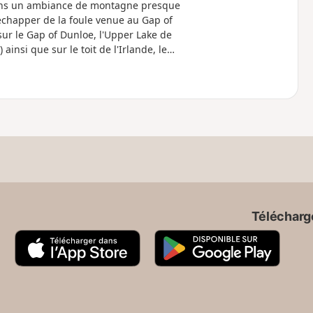
dans un ambiance de montagne presque
échapper de la foule venue au Gap of
sur le Gap of Dunloe, l'Upper Lake de
 ainsi que sur le toit de l'Irlande, le
-retour ou en boucle.
Télécharge
A
G
p
o
p
o
S
g
t
l
o
e