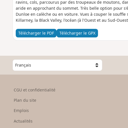
ravins, cols, parcourus par des troupeaux de moutons, 
aride en approchant du sommet. Très belle option pour s'
Dunloe en calèche ou en voiture. Vues à couper le souffle 
Killarney, la Black Valley, l'océan (à l'Ouest et au Sud-Ouest)
Carrauntuohil. Cette randonnée peut être réalisée en aller
Télécharger le PDF
Télécharger le GPX
C
h
o
i
s
CGU et confidentialité
i
s
Plan du site
s
e
Emplois
z
Actualités
u