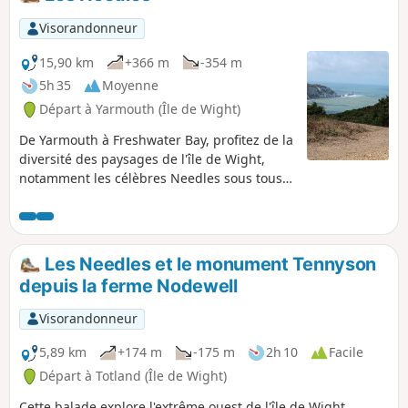
nombreuses chenaux, vous découvrirez
toute la beauté de l'île de Wight.
Visorandonneur
15,90 km
+366 m
-354 m
5h 35
Moyenne
Départ à Yarmouth (Île de Wight)
De Yarmouth à Freshwater Bay, profitez de la
diversité des paysages de l'île de Wight,
notamment les célèbres Needles sous tous
les angles et le monument de Tennyson. Il
s'agit de la première d'une série de 6
randonnées qui vous feront faire le tour de
l'île de Wight d'ouest en est sur le sentier
Les Needles et le monument Tennyson
côtier.
depuis la ferme Nodewell
Visorandonneur
5,89 km
+174 m
-175 m
2h 10
Facile
Départ à Totland (Île de Wight)
Cette balade explore l'extrême ouest de l'île de Wight.