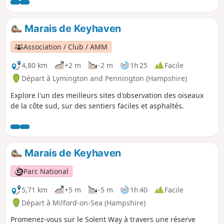
Marais de Keyhaven
Association / Club / AMM
4,80 km
+2 m
-2 m
1h 25
Facile
Départ à Lymington and Pennington (Hampshire)
Explore l'un des meilleurs sites d'observation des oiseaux
de la côte sud, sur des sentiers faciles et asphaltés.
Marais de Keyhaven
Parc National
5,71 km
+5 m
-5 m
1h 40
Facile
Départ à Milford-on-Sea (Hampshire)
Promenez-vous sur le Solent Way à travers une réserve