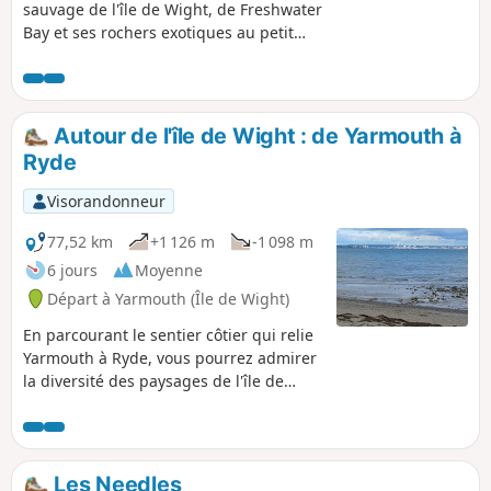
sauvage de l'île de Wight, de Freshwater
Bay et ses rochers exotiques au petit
village de Brighstone. Observez les
falaises passer de la craie à l'argile et au
grès. Il s'agit de la deuxième d'une série
de six randonnées qui vous feront
Autour de l'île de Wight : de Yarmouth à
découvrir l'île de Wight d'ouest en est
Ryde
sur le sentier côtier.
Visorandonneur
77,52 km
+1 126 m
-1 098 m
6 jours
Moyenne
Départ à Yarmouth (Île de Wight)
En parcourant le sentier côtier qui relie
Yarmouth à Ryde, vous pourrez admirer
la diversité des paysages de l'île de
Wight, notamment les célèbres Needles,
la baie de St Catherine, le monument
Tennyson et les villes balnéaires de
Shanklin et Sandown. En traversant de
Les Needles