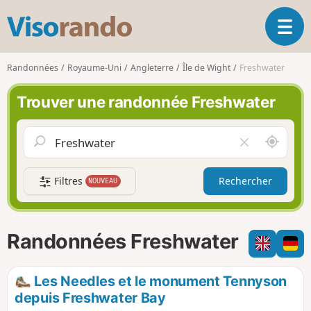
V
O
i
u
s
v
o
Randonnées
Royaume-Uni
Angleterre
Île de Wight
Freshwater
r
r
i
a
Trouver une randonnée Freshwater
r
n
l
d
a
o
A
V
n
u
i
a
t
d
v
Filtres
Rechercher
NOUVEAU
o
e
i
u
r
g
r
l
a
d
e
Randonnées Freshwater
t
e
c
i
m
h
o
o
a
Les Needles et le monument Tennyson
n
i
m
depuis Freshwater Bay
p