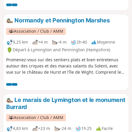
Explorez l'un des meilleurs sites d'observation des oiseaux
de la côte sud, sur des sentiers faciles et stabilisés.
Normandy et Pennington Marshes
Association / Club / AMM
9,25 km
+4 m
-4 m
2h 40
Moyenne
Départ à Lymington and Pennington (Hampshire)
Promenez-vous sur des sentiers plats et bien entretenus
autour des criques et des marais salants du Solent, avec
vue sur le château de Hurst et l'île de Wight. Comprend les
indications pour rejoindre le centre-ville de Lymington.
Le marais de Lymington et le monument
Burrard
Association / Club / AMM
4,83 km
+23 m
-24 m
1h 25
Facile