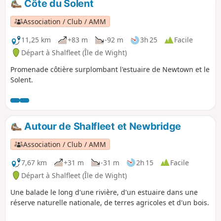
Côte du Solent
Association / Club / AMM
11,25 km
+83 m
-92 m
3h 25
Facile
Départ à Shalfleet (Île de Wight)
Promenade côtière surplombant l'estuaire de Newtown et le
Solent.
Autour de Shalfleet et Newbridge
Association / Club / AMM
7,67 km
+31 m
-31 m
2h 15
Facile
Départ à Shalfleet (Île de Wight)
Une balade le long d'une rivière, d'un estuaire dans une
réserve naturelle nationale, de terres agricoles et d'un bois.