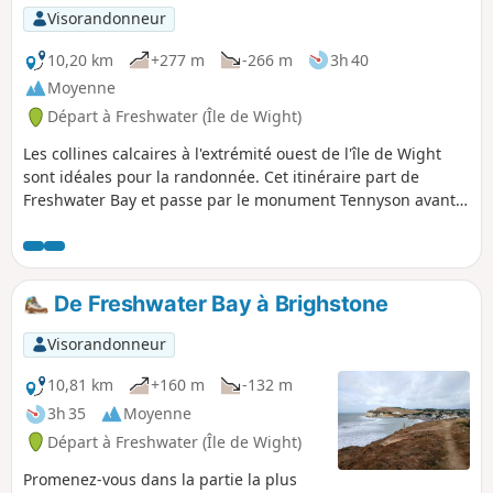
Visorandonneur
10,20 km
+277 m
-266 m
3h 40
Moyenne
Départ à Freshwater (Île de Wight)
Les collines calcaires à l'extrémité ouest de l'île de Wight
sont idéales pour la randonnée. Cet itinéraire part de
Freshwater Bay et passe par le monument Tennyson avant
de continuer vers les Needles, à l'autre bout de l'île. Il offre
également une belle vue sur Alum Bay et, lors de la
dernière descente, un panorama grandiose vers l'est, le
long de la côte, jusqu'à St Catherine's Point.
De Freshwater Bay à Brighstone
Visorandonneur
10,81 km
+160 m
-132 m
3h 35
Moyenne
Départ à Freshwater (Île de Wight)
Promenez-vous dans la partie la plus