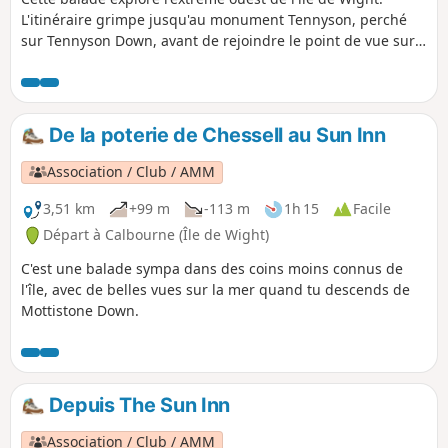
L'itinéraire grimpe jusqu'au monument Tennyson, perché
sur Tennyson Down, avant de rejoindre le point de vue sur
les Needles. En plus, tu auras une belle vue sur Alum Bay.
De la poterie de Chessell au Sun Inn
Association / Club / AMM
3,51 km
+99 m
-113 m
1h 15
Facile
Départ à Calbourne (Île de Wight)
C'est une balade sympa dans des coins moins connus de
l'île, avec de belles vues sur la mer quand tu descends de
Mottistone Down.
Depuis The Sun Inn
Association / Club / AMM