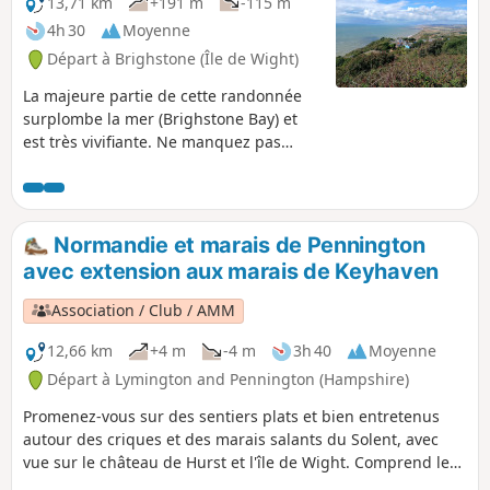
13,71 km
+191 m
-115 m
4h 30
Moyenne
Départ à Brighstone (Île de Wight)
La majeure partie de cette randonnée
surplombe la mer (Brighstone Bay) et
est très vivifiante. Ne manquez pas
Whale Chine, qui révèle une gorge
étroite mais profonde et sombre. La fin
de la randonnée surplombe St
Catherine's Point. Il s'agit de la
Normandie et marais de Pennington
troisième d'une série de six randonnées
avec extension aux marais de Keyhaven
qui vous feront faire le tour de l'île de
Wight d'ouest en est sur le sentier
Association / Club / AMM
côtier.
12,66 km
+4 m
-4 m
3h 40
Moyenne
Départ à Lymington and Pennington (Hampshire)
Promenez-vous sur des sentiers plats et bien entretenus
autour des criques et des marais salants du Solent, avec
vue sur le château de Hurst et l'île de Wight. Comprend les
indications pour rejoindre le centre-ville de Lymington.