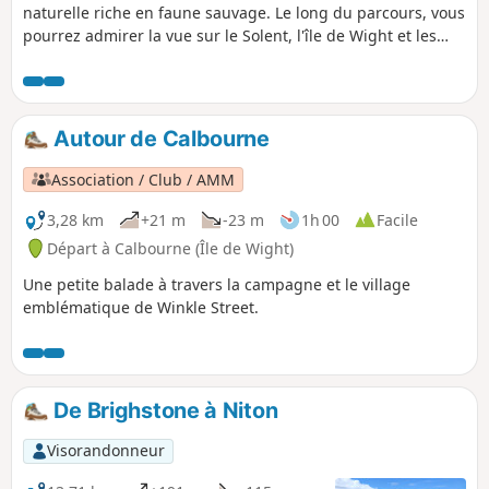
naturelle riche en faune sauvage. Le long du parcours, vous
pourrez admirer la vue sur le Solent, l'île de Wight et les
Needles, et observer la faune aviaire en constante évolution
des marais de Keyhaven. Le sentier s'enfonce ensuite dans
les terres pour suivre une ancienne route derrière la
réserve avant de revenir à Keyhaven.
Autour de Calbourne
Association / Club / AMM
3,28 km
+21 m
-23 m
1h 00
Facile
Départ à Calbourne (Île de Wight)
Une petite balade à travers la campagne et le village
emblématique de Winkle Street.
De Brighstone à Niton
Visorandonneur