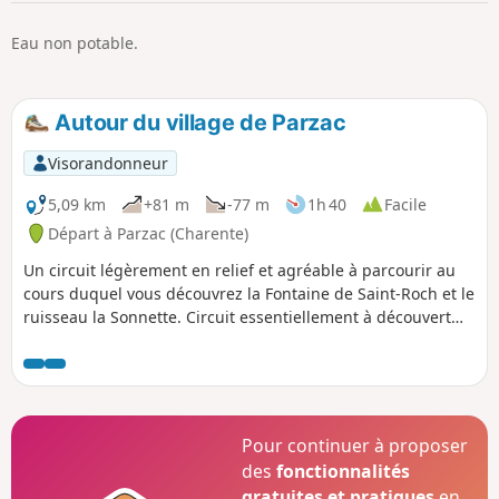
p
Eau non potable.
Autour du village de Parzac
Visorandonneur
5,09 km
+81 m
-77 m
1h 40
Facile
Départ à Parzac (Charente)
Un circuit légèrement en relief et agréable à parcourir au
cours duquel vous découvrez la Fontaine de Saint-Roch et le
ruisseau la Sonnette. Circuit essentiellement à découvert
avec quelques passages en sous-bois.
Pour continuer à proposer
des
fonctionnalités
gratuites et pratiques
en