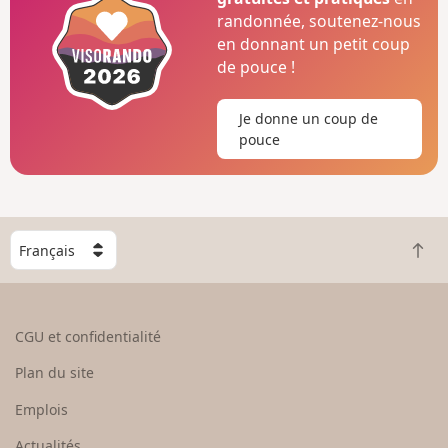
randonnée, soutenez-nous
en donnant un petit coup
de pouce !
Je donne un coup de
pouce
C
R
h
e
o
t
i
o
s
CGU et confidentialité
u
i
r
s
Plan du site
e
s
n
e
Emplois
h
z
Actualités