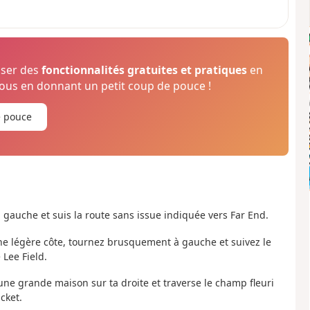
oser des
fonctionnalités gratuites et pratiques
en
us en donnant un petit coup de pouce !
e pouce
 gauche et suis la route sans issue indiquée vers Far End.
une légère côte, tournez brusquement à gauche et suivez le
Lee Field.
'une grande maison sur ta droite et traverse le champ fleuri
cket.