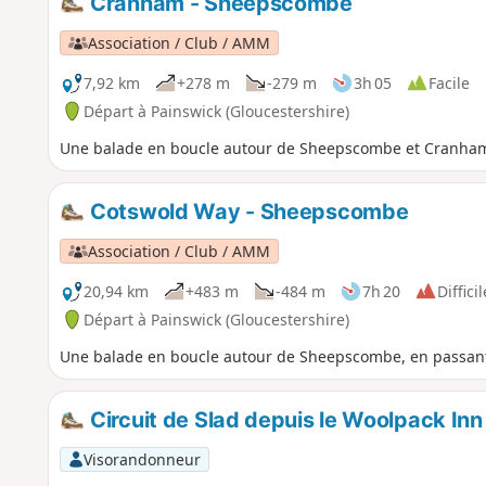
Cranham - Sheepscombe
Association / Club / AMM
7,92 km
+278 m
-279 m
3h 05
Facile
Départ à Painswick (Gloucestershire)
Une balade en boucle autour de Sheepscombe et Cranham
Cotswold Way - Sheepscombe
Association / Club / AMM
20,94 km
+483 m
-484 m
7h 20
Difficil
Départ à Painswick (Gloucestershire)
Une balade en boucle autour de Sheepscombe, en passant 
Circuit de Slad depuis le Woolpack Inn
Visorandonneur