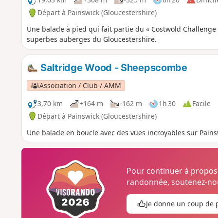
Départ à Painswick (Gloucestershire)
Une balade à pied qui fait partie du « Costwold Challeng
superbes auberges du Gloucestershire.
Saltridge Wood - Sheepscombe
Association / Club / AMM
3,70 km
+164 m
-162 m
1h 30
Facile
Départ à Painswick (Gloucestershire)
Une balade en boucle avec des vues incroyables sur Pain
Pour continuer à propo
randonnée, soutenez-nou
Je donne un coup de 