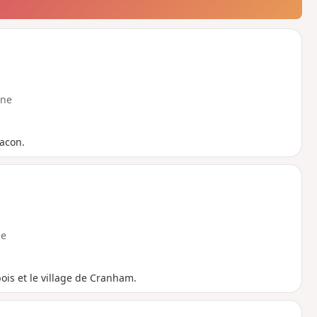
ne
acon.
e
is et le village de Cranham.