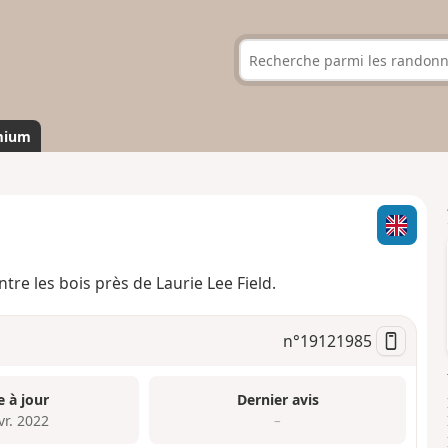
mium
re les bois près de Laurie Lee Field.
n°
19121985
e à jour
Dernier avis
vr. 2022
–