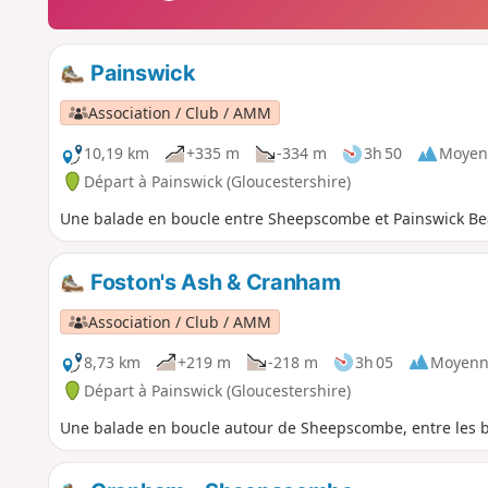
Painswick
Association / Club / AMM
10,19 km
+335 m
-334 m
3h 50
Moyen
Départ à Painswick (Gloucestershire)
Une balade en boucle entre Sheepscombe et Painswick Be
Foston's Ash & Cranham
Association / Club / AMM
8,73 km
+219 m
-218 m
3h 05
Moyenn
Départ à Painswick (Gloucestershire)
Une balade en boucle autour de Sheepscombe, entre les bo