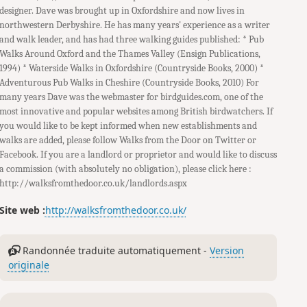
designer. Dave was brought up in Oxfordshire and now lives in
northwestern Derbyshire. He has many years' experience as a writer
and walk leader, and has had three walking guides published: * Pub
Walks Around Oxford and the Thames Valley (Ensign Publications,
1994) * Waterside Walks in Oxfordshire (Countryside Books, 2000) *
Adventurous Pub Walks in Cheshire (Countryside Books, 2010) For
many years Dave was the webmaster for birdguides.com, one of the
most innovative and popular websites among British birdwatchers. If
you would like to be kept informed when new establishments and
walks are added, please follow Walks from the Door on Twitter or
Facebook. If you are a landlord or proprietor and would like to discuss
a commission (with absolutely no obligation), please click here :
http://walksfromthedoor.co.uk/landlords.aspx
Site web :
http://walksfromthedoor.co.uk/
Randonnée traduite automatiquement -
Version
originale