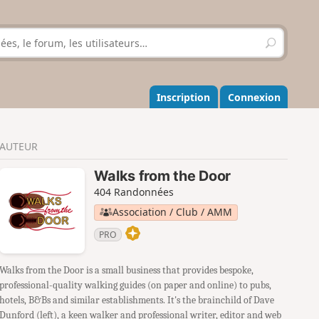
R
e
c
h
e
Inscription
Connexion
r
c
h
AUTEUR
e
r
Walks from the Door
404 Randonnées
Association / Club / AMM
PRO
Walks from the Door is a small business that provides bespoke,
professional-quality walking guides (on paper and online) to pubs,
hotels, B&Bs and similar establishments. It's the brainchild of Dave
Dunford (left), a keen walker and professional writer, editor and web