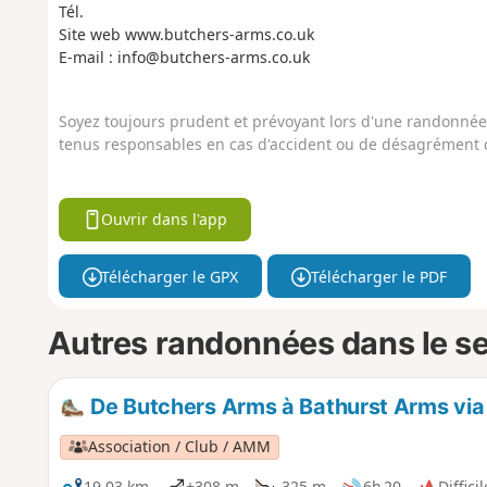
Tél.
Site web www.butchers-arms.co.uk
E-mail : info@butchers-arms.co.uk
Soyez toujours prudent et prévoyant lors d'une randonnée. 
tenus responsables en cas d'accident ou de désagrément q
Ouvrir dans l'app
Télécharger le GPX
Télécharger le PDF
Autres randonnées dans le s
De Butchers Arms à Bathurst Arms vi
Association / Club / AMM
19,03 km
+308 m
-325 m
6h 20
Difficil