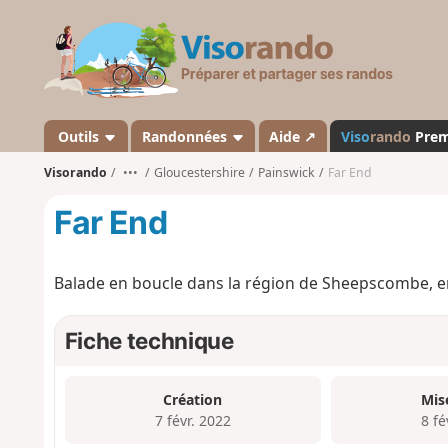
V
i
s
o
r
a
Outils
Randonnées
Aide ↗
Viso
rando
Pre
n
Visorando
•••
Gloucestershire
Painswick
Far End
d
o
Far End
Balade en boucle dans la région de Sheepscombe, ent
Fiche technique
Création
Mis
7 févr. 2022
8 fé