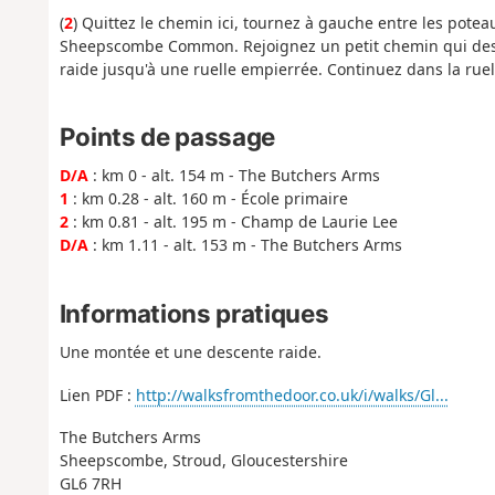
(
2
) Quittez le chemin ici, tournez à gauche entre les pot
Sheepscombe Common. Rejoignez un petit chemin qui desc
raide jusqu'à une ruelle empierrée. Continuez dans la ru
Points de passage
D/A
: km 0 - alt. 154 m - The Butchers Arms
1
: km 0.28 - alt. 160 m - École primaire
2
: km 0.81 - alt. 195 m - Champ de Laurie Lee
D/A
: km 1.11 - alt. 153 m - The Butchers Arms
Informations pratiques
Une montée et une descente raide.
Lien PDF :
http://walksfromthedoor.co.uk/i/walks/Gl...
The Butchers Arms
Sheepscombe, Stroud, Gloucestershire
GL6 7RH