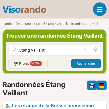
V
O
i
u
s
v
o
Randonnées
Franche-Comté
Jura
Chapelle-Voland
Étang Vaillant
r
r
i
a
Trouver une randonnée Étang Vaillant
r
n
l
d
a
o
A
V
n
u
i
a
t
d
v
Filtres
Rechercher
NOUVEAU
o
e
i
u
r
g
r
l
a
d
e
Randonnées Étang
t
e
c
i
m
h
Vaillant
o
o
a
n
i
m
Les étangs de la Bresse jurassienne
p