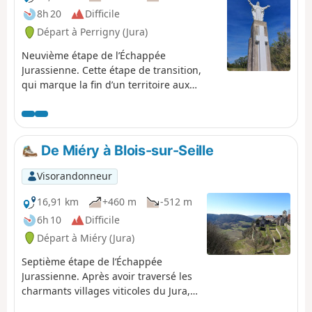
8h 20
Difficile
Départ à Perrigny (Jura)
Neuvième étape de l’Échappée
Jurassienne. Cette étape de transition,
qui marque la fin d’un territoire aux
trésors inattendus avec ses salines, ses
forêts majestueuses, ses vignobles, ses
villages de caractère et ses reculées
emblématiques vous permettra de
De Miéry à Blois-sur-Seille
rejoindre le Pays des Lacs et des
Cascades. C’est par un sentier qui
Visorandonneur
serpente en balcon que vous rejoindrez
le premier plateau avec ses pâturages,
16,91 km
+460 m
-512 m
ses fermes et ses petits villages.
6h 10
Difficile
Dominant la vallée de l’Ain, c’est à
Départ à Miéry (Jura)
Châtillon que vous terminerez ce
parcours où vous pourrez entrevoir les
Septième étape de l’Échappée
premiers contreforts du Jura.
Jurassienne. Après avoir traversé les
charmants villages viticoles du Jura,
tels que Frontenay avec son château