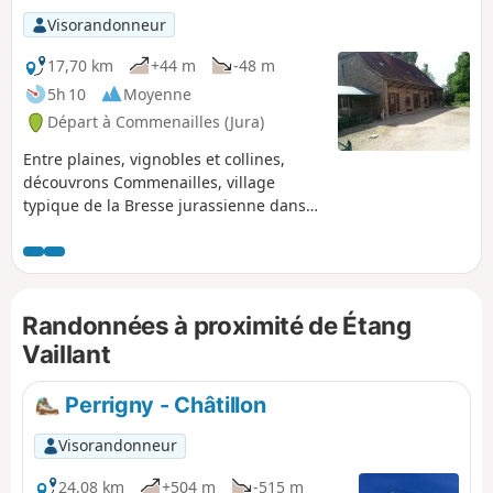
Visorandonneur
17,70 km
+44 m
-48 m
5h 10
Moyenne
Départ à Commenailles (Jura)
Entre plaines, vignobles et collines,
découvrons Commenailles, village
typique de la Bresse jurassienne dans
une nature préservée, composée de
paysages vallonnés, d'étangs et de
forêts, lieux de vie de nombreuses
espèces protégées. Tout au long du
Randonnées à proximité de Étang
circuit on découvre de belles maisons
bressanes.
Vaillant
Perrigny - Châtillon
Visorandonneur
24,08 km
+504 m
-515 m