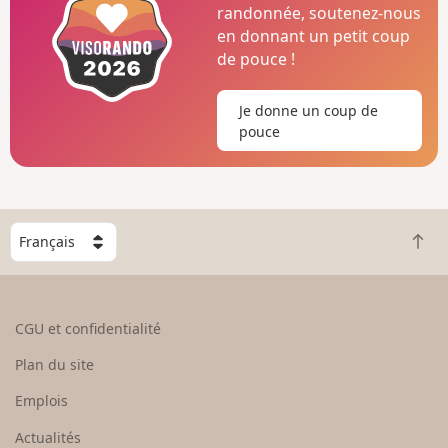
randonnée, soutenez-nous
en donnant un petit coup
de pouce !
Je donne un coup de
pouce
C
R
h
e
o
t
i
o
s
CGU et confidentialité
u
i
r
s
Plan du site
e
s
n
e
Emplois
h
z
Actualités
a
u