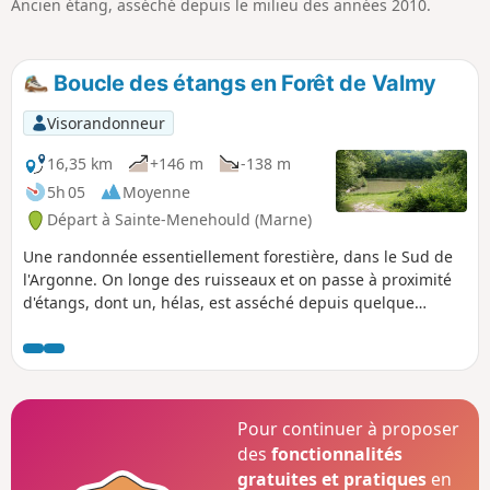
Ancien étang, asséché depuis le milieu des années 2010.
p
Boucle des étangs en Forêt de Valmy
Visorandonneur
16,35 km
+146 m
-138 m
5h 05
Moyenne
Départ à Sainte-Menehould (Marne)
Une randonnée essentiellement forestière, dans le Sud de
l'Argonne. On longe des ruisseaux et on passe à proximité
d'étangs, dont un, hélas, est asséché depuis quelque
temps... Dépaysement et tranquillité sont au rendez-vous.
Pour continuer à proposer
des
fonctionnalités
gratuites et pratiques
en