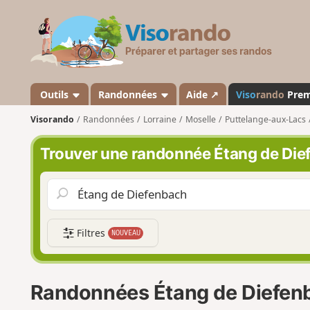
V
i
s
o
r
a
Outils
Randonnées
Aide ↗
Viso
rando
Pre
n
Visorando
Randonnées
Lorraine
Moselle
Puttelange-aux-Lacs
d
o
Trouver une randonnée Étang de Di
Filtres
NOUVEAU
Randonnées Étang de Diefen