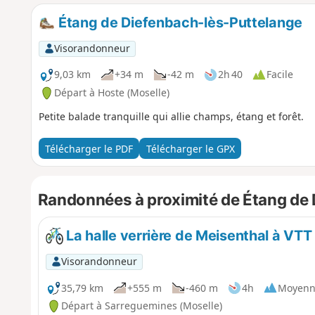
Étang de Diefenbach-lès-Puttelange
Visorandonneur
9,03 km
+34 m
-42 m
2h 40
Facile
Départ à Hoste (Moselle)
Petite balade tranquille qui allie champs, étang et forêt.
Télécharger le PDF
Télécharger le GPX
Randonnées à proximité de Étang de
La halle verrière de Meisenthal à VT
Visorandonneur
35,79 km
+555 m
-460 m
4h
Moyenn
Départ à Sarreguemines (Moselle)