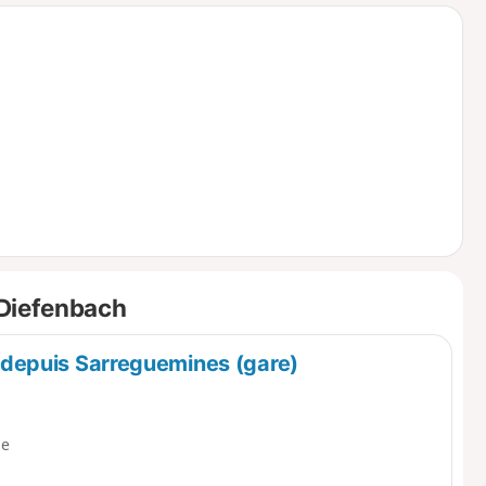
o
a
i
m
p
 Diefenbach
T depuis Sarreguemines (gare)
e