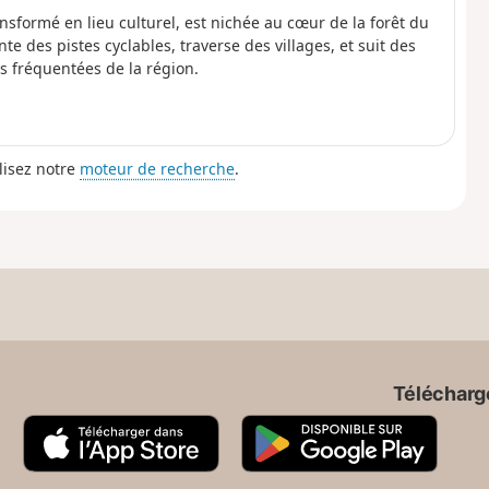
ansformé en lieu culturel, est nichée au cœur de la forêt du
e des pistes cyclables, traverse des villages, et suit des
ès fréquentées de la région.
lisez notre
moteur de recherche
.
Télécharge
A
G
p
o
p
o