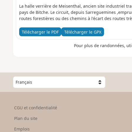
La halle verrière de Meisenthal, ancien site industriel tr
pays de Bitche. Le circuit, depuis Sarreguemines ,emprunt
routes forestières ou des chemins à l'écart des routes tr
Télécharger le PDF
Télécharger le GPX
Pour plus de randonnées, uti
C
h
o
i
s
CGU et confidentialité
i
s
Plan du site
s
e
Emplois