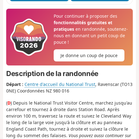
Pour continuer à proposer des
fonctionnalités gratuites et
pratiques
en randonnée, soutenez-
nous en donnant un petit coup de
pouce !
Je donne un coup de pouce
Description de la randonnée
Départ :
Centre d'accueil du National Trust
, Ravenscar (TO13
0NE) Coordonnées NZ 980 016
(
D
) Depuis le National Trust Visitor Centre, marchez jusqu'au
carrefour et tournez à droite dans Station Road. Après
environ 100 m, traversez la route et suivez le Cleveland Way
le long de la large voie jusqu'à la clôture et au panneau
England Coast Path, tournez à droite et suivez la clôture le
long du sommet des falaises.
Vous pouvez aussi continuer sur