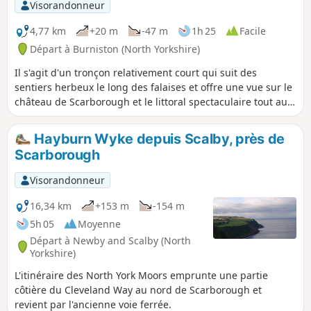
Visorandonneur
4,77 km
+20 m
-47 m
1h 25
Facile
Départ à Burniston (North Yorkshire)
Il s'agit d'un tronçon relativement court qui suit des
sentiers herbeux le long des falaises et offre une vue sur le
château de Scarborough et le littoral spectaculaire tout au
long du parcours. Ce tronçon se termine à North Bay, à
Scarborough, où vous pourrez profiter de la plage ou de
Hayburn Wyke depuis Scalby, près de
l'une des attractions de North Bay.
Scarborough
Visorandonneur
16,34 km
+153 m
-154 m
5h 05
Moyenne
Départ à Newby and Scalby (North
Yorkshire)
L'itinéraire des North York Moors emprunte une partie
côtière du Cleveland Way au nord de Scarborough et
revient par l'ancienne voie ferrée.