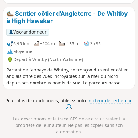
Sentier côtier d'Angleterre - De Whitby
à High Hawsker
Visorandonneur
6,95 km
+204 m
-135 m
2h 35
Moyenne
Départ à Whitby (North Yorkshire)
Partant de l'abbaye de Whitby, ce tronçon du sentier côtier
anglais offre des vues incroyables sur la mer du Nord
depuis ses nombreux points de vue. Le parcours passe
devant un phare et une station de brume. Prépare-toi à
quelques montées raides et à des marches.
Pour plus de randonnées, utilisez notre
moteur de recherche
.
Les descriptions et la trace GPS de ce circuit restent la
propriété de leur auteur. Ne pas les copier sans son
autorisation.