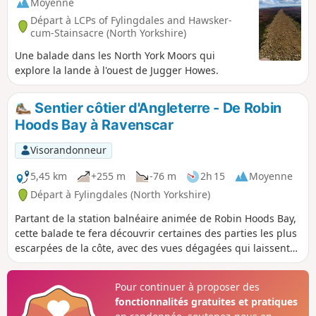
Moyenne
Départ à LCPs of Fylingdales and Hawsker-
cum-Stainsacre (North Yorkshire)
Une balade dans les North York Moors qui
explore la lande à l'ouest de Jugger Howes.
Sentier côtier d'Angleterre - De Robin
Hoods Bay à Ravenscar
Visorandonneur
5,45 km
+255 m
-76 m
2h 15
Moyenne
Départ à Fylingdales (North Yorkshire)
Partant de la station balnéaire animée de Robin Hoods Bay,
cette balade te fera découvrir certaines des parties les plus
escarpées de la côte, avec des vues dégagées qui laissent
place à des marches descendant dans des ravins. Après
avoir traversé le site des mines d'alun, la balade se termine
Pour continuer à proposer des
dans le village intéressant de Ravenscar, qui devait
fonctionnalités gratuites et pratiques
autrefois rivaliser avec Scarborough, mais comme tu le