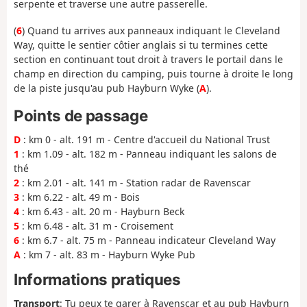
serpente et traverse une autre passerelle.
(
6
) Quand tu arrives aux panneaux indiquant le Cleveland
Way, quitte le sentier côtier anglais si tu termines cette
section en continuant tout droit à travers le portail dans le
champ en direction du camping, puis tourne à droite le long
de la piste jusqu'au pub Hayburn Wyke (
A
).
Points de passage
D
: km 0 - alt. 191 m - Centre d'accueil du National Trust
1
: km 1.09 - alt. 182 m - Panneau indiquant les salons de
thé
2
: km 2.01 - alt. 141 m - Station radar de Ravenscar
3
: km 6.22 - alt. 49 m - Bois
4
: km 6.43 - alt. 20 m - Hayburn Beck
5
: km 6.48 - alt. 31 m - Croisement
6
: km 6.7 - alt. 75 m - Panneau indicateur Cleveland Way
A
: km 7 - alt. 83 m - Hayburn Wyke Pub
Informations pratiques
Transport
: Tu peux te garer à Ravenscar et au pub Hayburn