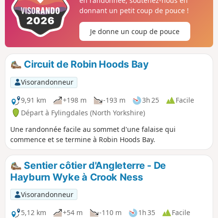
en randonnée, soutenez-nous en
verras, ce projet n'a jamais vu le jour.
donnant un petit coup de pouce !
Je donne un coup de pouce
Circuit de Robin Hoods Bay
Visorandonneur
9,91 km
+198 m
-193 m
3h 25
Facile
Départ à Fylingdales (North Yorkshire)
Une randonnée facile au sommet d'une falaise qui
commence et se termine à Robin Hoods Bay.
Sentier côtier d'Angleterre - De
Hayburn Wyke à Crook Ness
Visorandonneur
5,12 km
+54 m
-110 m
1h 35
Facile