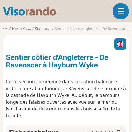
V
O
i
u
s
v
o
•••
North Yorkshire
Stainton Dale
Sentier côtier d'Angleterre - De Ravenscar à Hayburn Wyke
r
r
i
a
r
n
l
d
Sentier côtier d'Angleterre - De
a
o
n
Ravenscar à Hayburn Wyke
a
v
Cette section commence dans la station balnéaire
i
victorienne abandonnée de Ravenscar et se termine à
g
a
la cascade de Hayburn Wyke. Au début, le parcours
t
longe des falaises ouvertes avec vue sur la mer du
i
Nord avant de descendre dans les bois à la fin de la
o
balade.
n