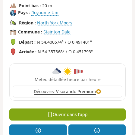
Point bas :
20 m
Pays :
Royaume-Uni
Région :
North York Moors
Commune :
Stainton Dale
Départ :
N 54.400574° / O 0.491401°
Arrivée :
N 54.357568° / O 0.451793°
Météo détaillée heure par heure
Découvrez Visorando Premium
Ouvrir dans l'app