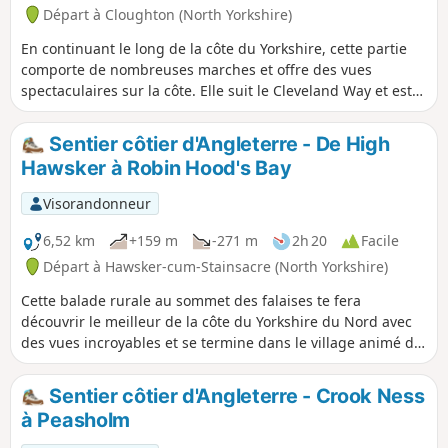
Départ à Cloughton (North Yorkshire)
En continuant le long de la côte du Yorkshire, cette partie
comporte de nombreuses marches et offre des vues
spectaculaires sur la côte. Elle suit le Cleveland Way et est
clairement balisée.
Sentier côtier d'Angleterre - De High
Hawsker à Robin Hood's Bay
Visorandonneur
6,52 km
+159 m
-271 m
2h 20
Facile
Départ à Hawsker-cum-Stainsacre (North Yorkshire)
Cette balade rurale au sommet des falaises te fera
découvrir le meilleur de la côte du Yorkshire du Nord avec
des vues incroyables et se termine dans le village animé de
Robin Hoods Bay, autrefois refuge des contrebandiers.
Sentier côtier d'Angleterre - Crook Ness
à Peasholm