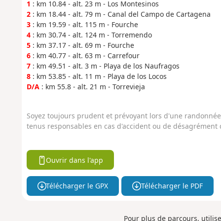
1
: km 10.84 - alt. 23 m - Los Montesinos
2
: km 18.44 - alt. 79 m - Canal del Campo de Cartagena
3
: km 19.59 - alt. 115 m - Fourche
4
: km 30.74 - alt. 124 m - Torremendo
5
: km 37.17 - alt. 69 m - Fourche
6
: km 40.77 - alt. 63 m - Carrefour
7
: km 49.51 - alt. 3 m - Playa de los Naufragos
8
: km 53.85 - alt. 11 m - Playa de los Locos
D/A
: km 55.8 - alt. 21 m - Torrevieja
Soyez toujours prudent et prévoyant lors d'une randonnée. 
tenus responsables en cas d'accident ou de désagrément q
Ouvrir dans l'app
Télécharger le GPX
Télécharger le PDF
Pour plus de parcours, utilis