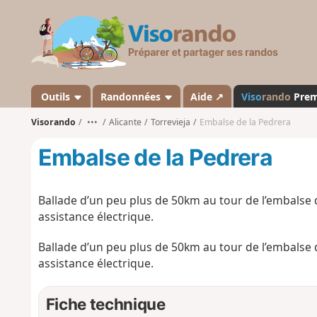
V
i
s
o
r
a
Outils
Randonnées
Aide ↗
Viso
rando
Pre
n
Visorando
•••
Alicante
Torrevieja
Embalse de la Pedrera
d
o
Embalse de la Pedrera
Ballade d’un peu plus de 50km au tour de l’embalse de
assistance électrique.
Ballade d’un peu plus de 50km au tour de l’embalse de
assistance électrique.
Fiche technique