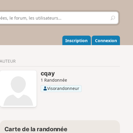
R
e
c
h
e
Inscription
Connexion
r
c
h
AUTEUR
e
r
cqay
1 Randonnée
Visorandonneur
Carte de la randonnée