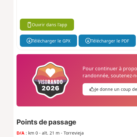
Ouvrir dans l'app
Télécharger le GPX
Télécharger le PDF
Pour continuer à prop
randonnée, soutenez-no
Je donne un coup d
Points de passage
D/A
: km 0 - alt. 21 m - Torrevieja