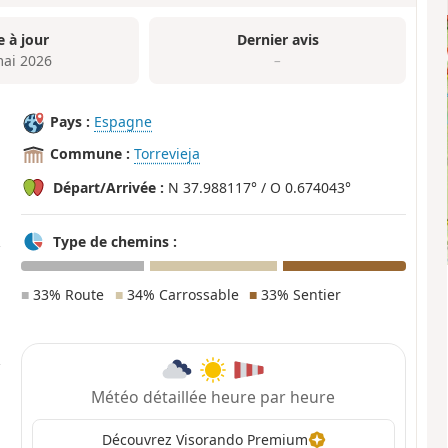
e à jour
Dernier avis
mai 2026
–
Pays :
Espagne
Commune :
Torrevieja
Départ/Arrivée :
N 37.988117° / O 0.674043°
Type de chemins :
■
33% Route
■
34% Carrossable
■
33% Sentier
Météo détaillée heure par heure
Découvrez Visorando Premium