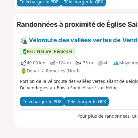
Télécharger le PDF
Télécharger le GPX
Randonnées à proximité de Église Sa
Véloroute des vallées vertes de Vende
Parc Naturel Régional
40,09 km
+124 m
-75 m
4h
Moyenn
Départ à Romeries (Nord)
Portion de la Véloroute des vallées vertes allant de Belg
De Vendegies-au-Bois à Saint-Hilaire-sur-Helpe.
Télécharger le PDF
Télécharger le GPX
Pour plus de randonnées, uti