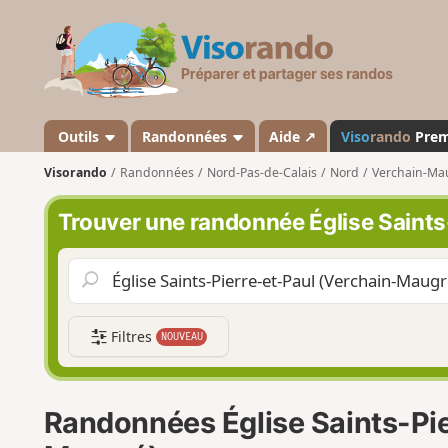
V
i
s
o
r
a
Outils
Randonnées
Aide ↗
Viso
rando
Pre
n
Visorando
Randonnées
Nord-Pas-de-Calais
Nord
Verchain-Ma
d
o
Trouver une randonnée Église Saints
Filtres
NOUVEAU
Randonnées Église Saints-Pie