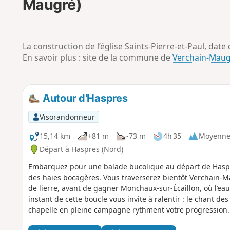
Maugré)
La construction de l’église Saints-Pierre-et-Paul, date d
En savoir plus : site de la commune de
Verchain-Mau
Autour d'Haspres
Visorandonneur
15,14 km
+81 m
-73 m
4h 35
Moyenn
Départ à Haspres (Nord)
Embarquez pour une balade bucolique au départ de Haspres
des haies bocagères. Vous traverserez bientôt Verchain-M
de lierre, avant de gagner Monchaux-sur-Écaillon, où l’ea
instant de cette boucle vous invite à ralentir : le chant des
chapelle en pleine campagne rythment votre progression. 
capturer ces paysages authentiques et prolonger le plaisi