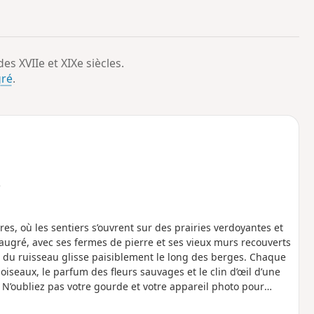
o
a
i
m
p
es XVIIe et XIXe siècles.
gré
.
e
, où les sentiers s’ouvrent sur des prairies verdoyantes et
augré, avec ses fermes de pierre et ses vieux murs recouverts
u du ruisseau glisse paisiblement le long des berges. Chaque
 oiseaux, le parfum des fleurs sauvages et le clin d’œil d’une
N’oubliez pas votre gourde et votre appareil photo pour
r au-delà de cette escapade.