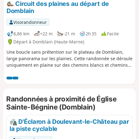
Circuit des plaines au départ de
p
Domblain
Visorandonneur
8,86 km
+22 m
-21 m
2h 35
Facile
Départ à Domblain (Haute-Marne)
Une boucle sans prétention sur le plateau de Domblain,
large panorama sur les plaines. Cette randonnée se déroule
uniquement en plaine sur des chemins blancs et chemins
enherbés, ce parcours est praticable toute l'année même en
période de chasse. Sur la fin du parcours, visite de l'église
rénovée datant du XIIIe siècle et à côté un joli lavoir.
Randonnées à proximité de Église
Sainte-Bégnine (Domblain)
D'Éclaron à Doulevant-le-Château par
la piste cyclable